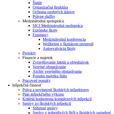
Štatút
Organizačná štruktúra
Ochrana osobných údajov
Právne služby
Medzinárodná spolupráca
SICI Medzinárodná spolupráca
Európske školy
Erasmus+
Medzinárodná konferencia
Wellbeing v školskom prostredí
Autoevalvácia školy
Projekty
Financie a majetok
Zverejňovanie faktúr a objednávok
Verejné obstarávanie
Archív verejného obstarávania
Ponuka majetku štátu
Pracovné ponuky
Inšpekčná činnosť
Práva a povinnosti školských inšpektorov
Plán inšpekčného výkonu
Kritériá hodnotenia komplexných inšpekcií
Správy zo školských inšpekcií
Súhrnné správy
Správy z jednotlivých škôl a školských zariadení