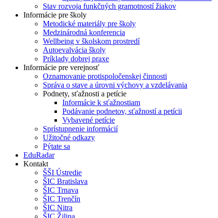
Stav rozvoja funkčných gramotností žiakov
Informácie pre školy
Metodické materiály pre školy
Medzinárodná konferencia
Wellbeing v školskom prostredí
Autoevalvácia školy
Príklady dobrej praxe
Informácie pre verejnosť
Oznamovanie protispoločenskej činnosti
Správa o stave a úrovni výchovy a vzdelávania
Podnety, sťažnosti a petície
Informácie k sťažnostiam
Podávanie podnetov, sťažností a petícii
Vybavené petície
Sprístupnenie informácií
Užitočné odkazy
Pýtate sa
EduRadar
Kontakt
ŠŠI Ústredie
ŠIC Bratislava
ŠIC Trnava
ŠIC Trenčín
ŠIC Nitra
ŠIC Žilina