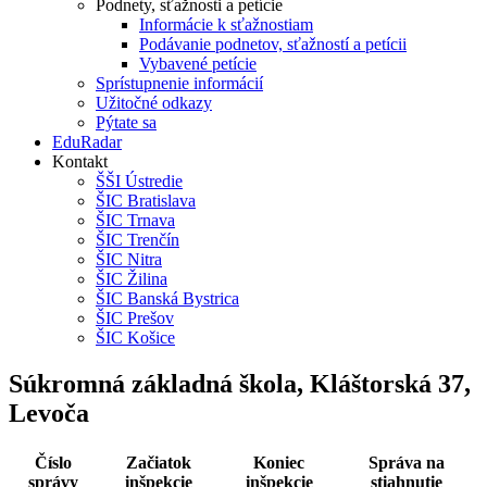
Podnety, sťažnosti a petície
Informácie k sťažnostiam
Podávanie podnetov, sťažností a petícii
Vybavené petície
Sprístupnenie informácií
Užitočné odkazy
Pýtate sa
EduRadar
Kontakt
ŠŠI Ústredie
ŠIC Bratislava
ŠIC Trnava
ŠIC Trenčín
ŠIC Nitra
ŠIC Žilina
ŠIC Banská Bystrica
ŠIC Prešov
ŠIC Košice
Súkromná základná škola, Kláštorská 37,
Levoča
Číslo
Začiatok
Koniec
Správa na
správy
inšpekcie
inšpekcie
stiahnutie