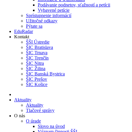
Podávanie podnetov, sťažností a petícii
Vybavené petície
Sprístupnenie informácií
Užitočné odkazy
Pýtate sa
EduRadar
Kontakt
ŠŠI Ústredie
ŠIC Bratislava
ŠIC Trnava
ŠIC Trenčín
ŠIC Nitra
ŠIC Žilina
ŠIC Banská Bystrica
ŠIC Prešov
ŠIC Košice
Aktuality
Aktuality
Tlačové správy
O nás
O úrade
Slovo na úvod
Význam činnosti ŠŠI