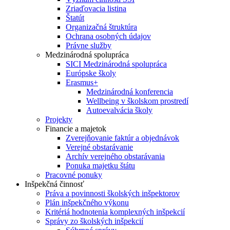
Zriaďovacia listina
Štatút
Organizačná štruktúra
Ochrana osobných údajov
Právne služby
Medzinárodná spolupráca
SICI Medzinárodná spolupráca
Európske školy
Erasmus+
Medzinárodná konferencia
Wellbeing v školskom prostredí
Autoevalvácia školy
Projekty
Financie a majetok
Zverejňovanie faktúr a objednávok
Verejné obstarávanie
Archív verejného obstarávania
Ponuka majetku štátu
Pracovné ponuky
Inšpekčná činnosť
Práva a povinnosti školských inšpektorov
Plán inšpekčného výkonu
Kritériá hodnotenia komplexných inšpekcií
Správy zo školských inšpekcií