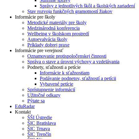
Súhrnné správy
Správy z jednotlivých škôl a školských zariadení
Stav rozvoja funkčných gramotností žiakov
Informácie pre školy
Metodické materiály pre školy
Medzinárodná konferencia
Wellbeing v školskom prostredí
Autoevalvácia školy
Príklady dobrej praxe
Informácie pre verejnosť
Oznamovanie protispoločenskej činnosti
Správa o stave a úrovni výchovy a vzdelávania
Podnety, sťažnosti a petície
Informácie k sťažnostiam
Podávanie podnetov, sťažností a petícii
Vybavené petície
Sprístupnenie informácií
Užitočné odkazy
Pýtate sa
EduRadar
Kontakt
ŠŠI Ústredie
ŠIC Bratislava
ŠIC Trnava
ŠIC Trenčín