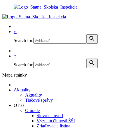
⌕
Search for:
⌕
Search for:
Mapa stránky
Aktuality
Aktuality
Tlačové správy
O nás
O úrade
Slovo na úvod
Význam činnosti ŠŠI
Zriaďovacia listina