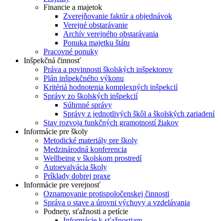
Financie a majetok
Zverejňovanie faktúr a objednávok
Verejné obstarávanie
Archív verejného obstarávania
Ponuka majetku štátu
Pracovné ponuky
Inšpekčná činnosť
Práva a povinnosti školských inšpektorov
Plán inšpekčného výkonu
Kritériá hodnotenia komplexných inšpekcií
Správy zo školských inšpekcií
Súhrnné správy
Správy z jednotlivých škôl a školských zariadení
Stav rozvoja funkčných gramotností žiakov
Informácie pre školy
Metodické materiály pre školy
Medzinárodná konferencia
Wellbeing v školskom prostredí
Autoevalvácia školy
Príklady dobrej praxe
Informácie pre verejnosť
Oznamovanie protispoločenskej činnosti
Správa o stave a úrovni výchovy a vzdelávania
Podnety, sťažnosti a petície
Informácie k sťažnostiam