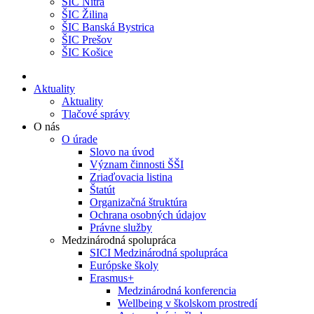
ŠIC Nitra
ŠIC Žilina
ŠIC Banská Bystrica
ŠIC Prešov
ŠIC Košice
Aktuality
Aktuality
Tlačové správy
O nás
O úrade
Slovo na úvod
Význam činnosti ŠŠI
Zriaďovacia listina
Štatút
Organizačná štruktúra
Ochrana osobných údajov
Právne služby
Medzinárodná spolupráca
SICI Medzinárodná spolupráca
Európske školy
Erasmus+
Medzinárodná konferencia
Wellbeing v školskom prostredí