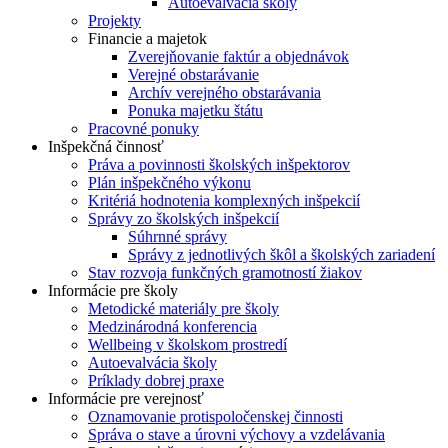
Autoevalvácia školy
Projekty
Financie a majetok
Zverejňovanie faktúr a objednávok
Verejné obstarávanie
Archív verejného obstarávania
Ponuka majetku štátu
Pracovné ponuky
Inšpekčná činnosť
Práva a povinnosti školských inšpektorov
Plán inšpekčného výkonu
Kritériá hodnotenia komplexných inšpekcií
Správy zo školských inšpekcií
Súhrnné správy
Správy z jednotlivých škôl a školských zariadení
Stav rozvoja funkčných gramotností žiakov
Informácie pre školy
Metodické materiály pre školy
Medzinárodná konferencia
Wellbeing v školskom prostredí
Autoevalvácia školy
Príklady dobrej praxe
Informácie pre verejnosť
Oznamovanie protispoločenskej činnosti
Správa o stave a úrovni výchovy a vzdelávania