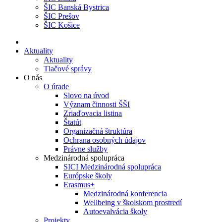
ŠIC Banská Bystrica
ŠIC Prešov
ŠIC Košice
Aktuality
Aktuality
Tlačové správy
O nás
O úrade
Slovo na úvod
Význam činnosti ŠŠI
Zriaďovacia listina
Štatút
Organizačná štruktúra
Ochrana osobných údajov
Právne služby
Medzinárodná spolupráca
SICI Medzinárodná spolupráca
Európske školy
Erasmus+
Medzinárodná konferencia
Wellbeing v školskom prostredí
Autoevalvácia školy
Projekty