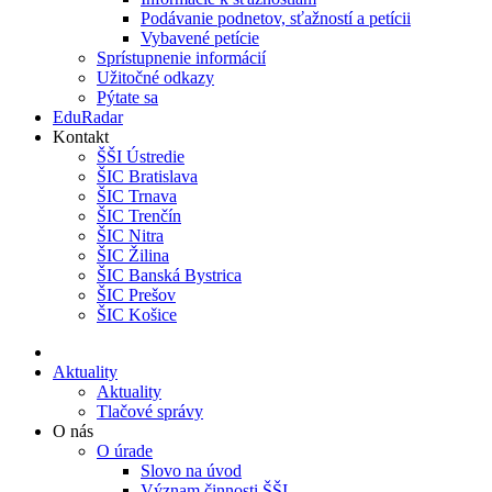
Podávanie podnetov, sťažností a petícii
Vybavené petície
Sprístupnenie informácií
Užitočné odkazy
Pýtate sa
EduRadar
Kontakt
ŠŠI Ústredie
ŠIC Bratislava
ŠIC Trnava
ŠIC Trenčín
ŠIC Nitra
ŠIC Žilina
ŠIC Banská Bystrica
ŠIC Prešov
ŠIC Košice
Aktuality
Aktuality
Tlačové správy
O nás
O úrade
Slovo na úvod
Význam činnosti ŠŠI