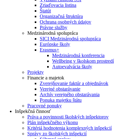
Zriaďovacia listina
Štatút
Organizačná štruktúra
Ochrana osobných údajov
Právne služby
Medzinárodná spolupráca
SICI Medzinárodná spolupráca
Európske školy
Erasmus+
Medzinárodná konferencia
Wellbeing v školskom prostredí
Autoevalvácia školy
Projekty
Financie a majetok
Zverejňovanie faktúr a objednávok
Verejné obstarávanie
Archív verejného obstarávania
Ponuka majetku štátu
Pracovné ponuky
Inšpekčná činnosť
Práva a povinnosti školských inšpektorov
Plán inšpekčného výkonu
Kritériá hodnotenia komplexných inšpekcií
Správy zo školských inšpekcií