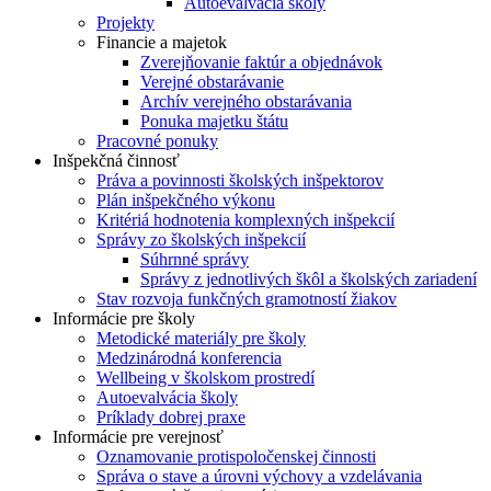
Autoevalvácia školy
Projekty
Financie a majetok
Zverejňovanie faktúr a objednávok
Verejné obstarávanie
Archív verejného obstarávania
Ponuka majetku štátu
Pracovné ponuky
Inšpekčná činnosť
Práva a povinnosti školských inšpektorov
Plán inšpekčného výkonu
Kritériá hodnotenia komplexných inšpekcií
Správy zo školských inšpekcií
Súhrnné správy
Správy z jednotlivých škôl a školských zariadení
Stav rozvoja funkčných gramotností žiakov
Informácie pre školy
Metodické materiály pre školy
Medzinárodná konferencia
Wellbeing v školskom prostredí
Autoevalvácia školy
Príklady dobrej praxe
Informácie pre verejnosť
Oznamovanie protispoločenskej činnosti
Správa o stave a úrovni výchovy a vzdelávania