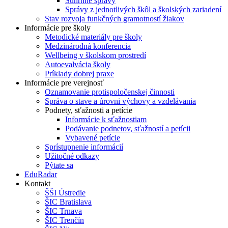
Súhrnné správy
Správy z jednotlivých škôl a školských zariadení
Stav rozvoja funkčných gramotností žiakov
Informácie pre školy
Metodické materiály pre školy
Medzinárodná konferencia
Wellbeing v školskom prostredí
Autoevalvácia školy
Príklady dobrej praxe
Informácie pre verejnosť
Oznamovanie protispoločenskej činnosti
Správa o stave a úrovni výchovy a vzdelávania
Podnety, sťažnosti a petície
Informácie k sťažnostiam
Podávanie podnetov, sťažností a petícii
Vybavené petície
Sprístupnenie informácií
Užitočné odkazy
Pýtate sa
EduRadar
Kontakt
ŠŠI Ústredie
ŠIC Bratislava
ŠIC Trnava
ŠIC Trenčín