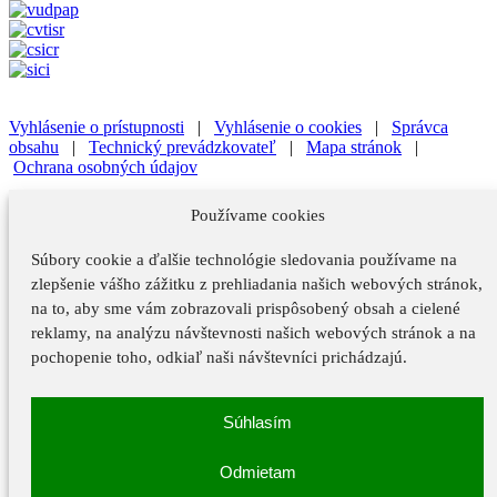
Vyhlásenie o prístupnosti
|
Vyhlásenie o cookies
|
Správca
obsahu
|
Technický prevádzkovateľ
|
Mapa stránok
|
Ochrana osobných údajov
Vyhlásenie o prístupnosti
|
Vyhlásenie o cookies
|
Správca
Používame cookies
obsahu
Súbory cookie a ďalšie technológie sledovania používame na
Technický prevádzkovateľ
|
Mapa stránok
|
Ochrana osobných
údajov
zlepšenie vášho zážitku z prehliadania našich webových stránok,
na to, aby sme vám zobrazovali prispôsobený obsah a cielené
Vyhlásenie o prístupnosti
reklamy, na analýzu návštevnosti našich webových stránok a na
Vyhlásenie o cookies
pochopenie toho, odkiaľ naši návštevníci prichádzajú.
Správca obsahu
Súhlasím
Technický prevádzkovateľ
Mapa stránok
Odmietam