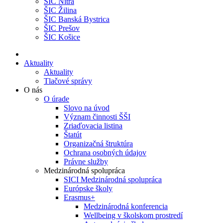
ŠIC Nitra
ŠIC Žilina
ŠIC Banská Bystrica
ŠIC Prešov
ŠIC Košice
Aktuality
Aktuality
Tlačové správy
O nás
O úrade
Slovo na úvod
Význam činnosti ŠŠI
Zriaďovacia listina
Štatút
Organizačná štruktúra
Ochrana osobných údajov
Právne služby
Medzinárodná spolupráca
SICI Medzinárodná spolupráca
Európske školy
Erasmus+
Medzinárodná konferencia
Wellbeing v školskom prostredí