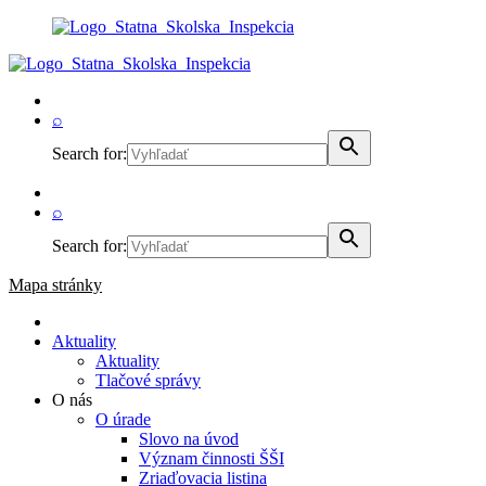
⌕
Search for:
⌕
Search for:
Mapa stránky
Aktuality
Aktuality
Tlačové správy
O nás
O úrade
Slovo na úvod
Význam činnosti ŠŠI
Zriaďovacia listina