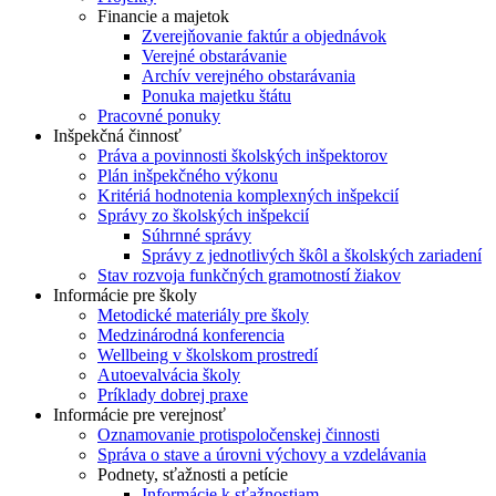
Financie a majetok
Zverejňovanie faktúr a objednávok
Verejné obstarávanie
Archív verejného obstarávania
Ponuka majetku štátu
Pracovné ponuky
Inšpekčná činnosť
Práva a povinnosti školských inšpektorov
Plán inšpekčného výkonu
Kritériá hodnotenia komplexných inšpekcií
Správy zo školských inšpekcií
Súhrnné správy
Správy z jednotlivých škôl a školských zariadení
Stav rozvoja funkčných gramotností žiakov
Informácie pre školy
Metodické materiály pre školy
Medzinárodná konferencia
Wellbeing v školskom prostredí
Autoevalvácia školy
Príklady dobrej praxe
Informácie pre verejnosť
Oznamovanie protispoločenskej činnosti
Správa o stave a úrovni výchovy a vzdelávania
Podnety, sťažnosti a petície
Informácie k sťažnostiam