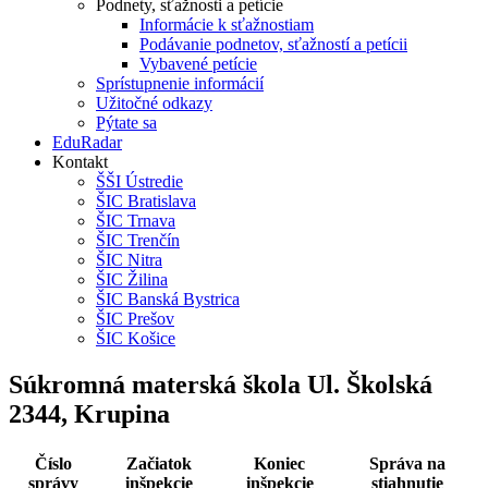
Podnety, sťažnosti a petície
Informácie k sťažnostiam
Podávanie podnetov, sťažností a petícii
Vybavené petície
Sprístupnenie informácií
Užitočné odkazy
Pýtate sa
EduRadar
Kontakt
ŠŠI Ústredie
ŠIC Bratislava
ŠIC Trnava
ŠIC Trenčín
ŠIC Nitra
ŠIC Žilina
ŠIC Banská Bystrica
ŠIC Prešov
ŠIC Košice
Súkromná materská škola Ul. Školská
2344, Krupina
Číslo
Začiatok
Koniec
Správa na
správy
inšpekcie
inšpekcie
stiahnutie