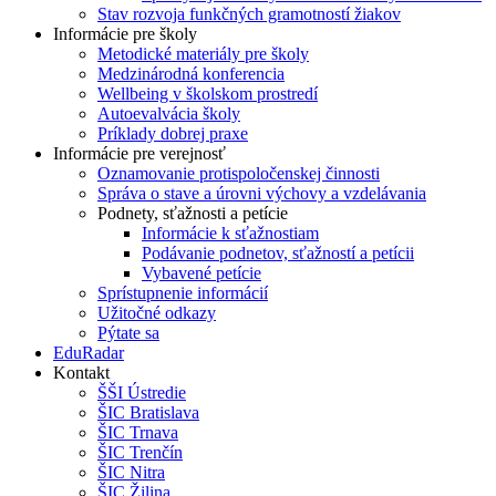
Stav rozvoja funkčných gramotností žiakov
Informácie pre školy
Metodické materiály pre školy
Medzinárodná konferencia
Wellbeing v školskom prostredí
Autoevalvácia školy
Príklady dobrej praxe
Informácie pre verejnosť
Oznamovanie protispoločenskej činnosti
Správa o stave a úrovni výchovy a vzdelávania
Podnety, sťažnosti a petície
Informácie k sťažnostiam
Podávanie podnetov, sťažností a petícii
Vybavené petície
Sprístupnenie informácií
Užitočné odkazy
Pýtate sa
EduRadar
Kontakt
ŠŠI Ústredie
ŠIC Bratislava
ŠIC Trnava
ŠIC Trenčín
ŠIC Nitra
ŠIC Žilina