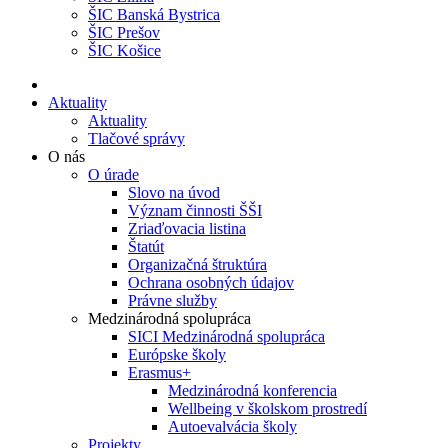
ŠIC Banská Bystrica
ŠIC Prešov
ŠIC Košice
Aktuality
Aktuality
Tlačové správy
O nás
O úrade
Slovo na úvod
Význam činnosti ŠŠI
Zriaďovacia listina
Štatút
Organizačná štruktúra
Ochrana osobných údajov
Právne služby
Medzinárodná spolupráca
SICI Medzinárodná spolupráca
Európske školy
Erasmus+
Medzinárodná konferencia
Wellbeing v školskom prostredí
Autoevalvácia školy
Projekty