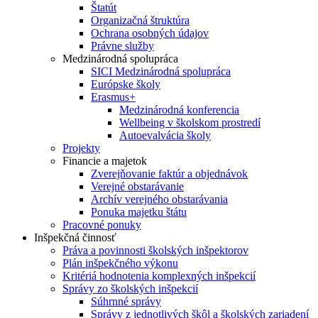
Štatút
Organizačná štruktúra
Ochrana osobných údajov
Právne služby
Medzinárodná spolupráca
SICI Medzinárodná spolupráca
Európske školy
Erasmus+
Medzinárodná konferencia
Wellbeing v školskom prostredí
Autoevalvácia školy
Projekty
Financie a majetok
Zverejňovanie faktúr a objednávok
Verejné obstarávanie
Archív verejného obstarávania
Ponuka majetku štátu
Pracovné ponuky
Inšpekčná činnosť
Práva a povinnosti školských inšpektorov
Plán inšpekčného výkonu
Kritériá hodnotenia komplexných inšpekcií
Správy zo školských inšpekcií
Súhrnné správy
Správy z jednotlivých škôl a školských zariadení