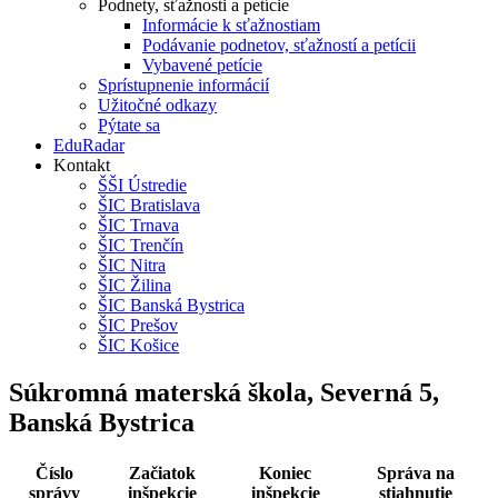
Podnety, sťažnosti a petície
Informácie k sťažnostiam
Podávanie podnetov, sťažností a petícii
Vybavené petície
Sprístupnenie informácií
Užitočné odkazy
Pýtate sa
EduRadar
Kontakt
ŠŠI Ústredie
ŠIC Bratislava
ŠIC Trnava
ŠIC Trenčín
ŠIC Nitra
ŠIC Žilina
ŠIC Banská Bystrica
ŠIC Prešov
ŠIC Košice
Súkromná materská škola, Severná 5,
Banská Bystrica
Číslo
Začiatok
Koniec
Správa na
správy
inšpekcie
inšpekcie
stiahnutie