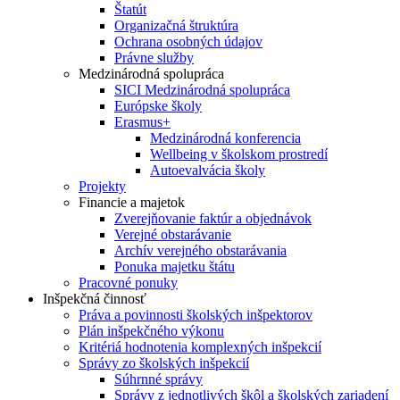
Štatút
Organizačná štruktúra
Ochrana osobných údajov
Právne služby
Medzinárodná spolupráca
SICI Medzinárodná spolupráca
Európske školy
Erasmus+
Medzinárodná konferencia
Wellbeing v školskom prostredí
Autoevalvácia školy
Projekty
Financie a majetok
Zverejňovanie faktúr a objednávok
Verejné obstarávanie
Archív verejného obstarávania
Ponuka majetku štátu
Pracovné ponuky
Inšpekčná činnosť
Práva a povinnosti školských inšpektorov
Plán inšpekčného výkonu
Kritériá hodnotenia komplexných inšpekcií
Správy zo školských inšpekcií
Súhrnné správy
Správy z jednotlivých škôl a školských zariadení