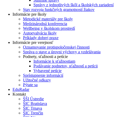
Súhrnné správy
Správy z jednotlivých škôl a školských zariadení
Stav rozvoja funkčných gramotností žiakov
Informácie pre školy
Metodické materiály pre školy
Medzinárodná konferencia
Wellbeing v školskom prostredí
Autoevalvácia školy
Príklady dobrej praxe
Informácie pre verejnosť
Oznamovanie protispoločenskej činnosti
Správa o stave a úrovni výchovy a vzdelávania
Podnety, sťažnosti a petície
Informácie k sťažnostiam
Podávanie podnetov, sťažností a petícii
Vybavené petície
Sprístupnenie informácií
Užitočné odkazy
Pýtate sa
EduRadar
Kontakt
ŠŠI Ústredie
ŠIC Bratislava
ŠIC Trnava
ŠIC Trenčín