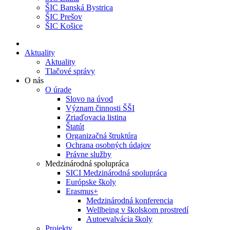
ŠIC Banská Bystrica
ŠIC Prešov
ŠIC Košice
Aktuality
Aktuality
Tlačové správy
O nás
O úrade
Slovo na úvod
Význam činnosti ŠŠI
Zriaďovacia listina
Štatút
Organizačná štruktúra
Ochrana osobných údajov
Právne služby
Medzinárodná spolupráca
SICI Medzinárodná spolupráca
Európske školy
Erasmus+
Medzinárodná konferencia
Wellbeing v školskom prostredí
Autoevalvácia školy
Projekty