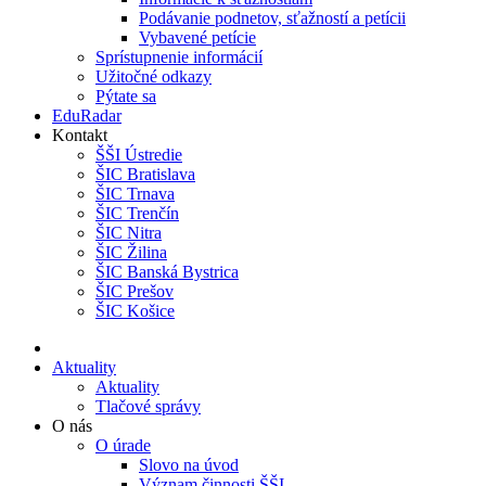
Podávanie podnetov, sťažností a petícii
Vybavené petície
Sprístupnenie informácií
Užitočné odkazy
Pýtate sa
EduRadar
Kontakt
ŠŠI Ústredie
ŠIC Bratislava
ŠIC Trnava
ŠIC Trenčín
ŠIC Nitra
ŠIC Žilina
ŠIC Banská Bystrica
ŠIC Prešov
ŠIC Košice
Aktuality
Aktuality
Tlačové správy
O nás
O úrade
Slovo na úvod
Význam činnosti ŠŠI