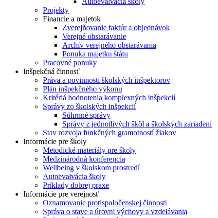
Autoevalvácia školy
Projekty
Financie a majetok
Zverejňovanie faktúr a objednávok
Verejné obstarávanie
Archív verejného obstarávania
Ponuka majetku štátu
Pracovné ponuky
Inšpekčná činnosť
Práva a povinnosti školských inšpektorov
Plán inšpekčného výkonu
Kritériá hodnotenia komplexných inšpekcií
Správy zo školských inšpekcií
Súhrnné správy
Správy z jednotlivých škôl a školských zariadení
Stav rozvoja funkčných gramotností žiakov
Informácie pre školy
Metodické materiály pre školy
Medzinárodná konferencia
Wellbeing v školskom prostredí
Autoevalvácia školy
Príklady dobrej praxe
Informácie pre verejnosť
Oznamovanie protispoločenskej činnosti
Správa o stave a úrovni výchovy a vzdelávania