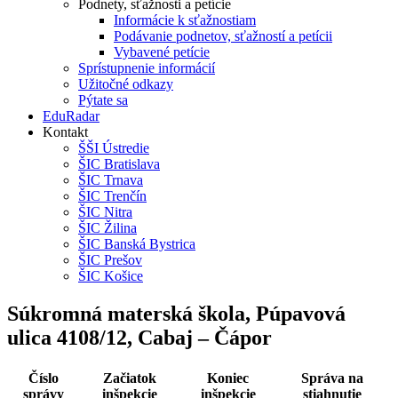
Podnety, sťažnosti a petície
Informácie k sťažnostiam
Podávanie podnetov, sťažností a petícii
Vybavené petície
Sprístupnenie informácií
Užitočné odkazy
Pýtate sa
EduRadar
Kontakt
ŠŠI Ústredie
ŠIC Bratislava
ŠIC Trnava
ŠIC Trenčín
ŠIC Nitra
ŠIC Žilina
ŠIC Banská Bystrica
ŠIC Prešov
ŠIC Košice
Súkromná materská škola, Púpavová
ulica 4108/12, Cabaj – Čápor
Číslo
Začiatok
Koniec
Správa na
správy
inšpekcie
inšpekcie
stiahnutie