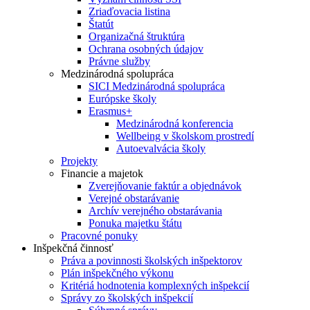
Zriaďovacia listina
Štatút
Organizačná štruktúra
Ochrana osobných údajov
Právne služby
Medzinárodná spolupráca
SICI Medzinárodná spolupráca
Európske školy
Erasmus+
Medzinárodná konferencia
Wellbeing v školskom prostredí
Autoevalvácia školy
Projekty
Financie a majetok
Zverejňovanie faktúr a objednávok
Verejné obstarávanie
Archív verejného obstarávania
Ponuka majetku štátu
Pracovné ponuky
Inšpekčná činnosť
Práva a povinnosti školských inšpektorov
Plán inšpekčného výkonu
Kritériá hodnotenia komplexných inšpekcií
Správy zo školských inšpekcií