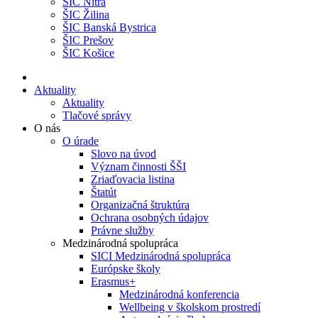
ŠIC Nitra
ŠIC Žilina
ŠIC Banská Bystrica
ŠIC Prešov
ŠIC Košice
Aktuality
Aktuality
Tlačové správy
O nás
O úrade
Slovo na úvod
Význam činnosti ŠŠI
Zriaďovacia listina
Štatút
Organizačná štruktúra
Ochrana osobných údajov
Právne služby
Medzinárodná spolupráca
SICI Medzinárodná spolupráca
Európske školy
Erasmus+
Medzinárodná konferencia
Wellbeing v školskom prostredí