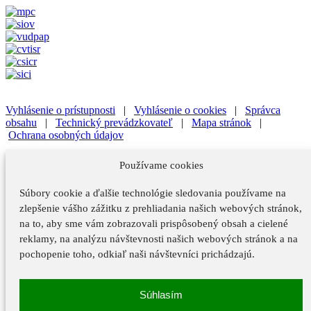
Vyhlásenie o prístupnosti
|
Vyhlásenie o cookies
|
Správca
obsahu
|
Technický prevádzkovateľ
|
Mapa stránok
|
Ochrana osobných údajov
Vyhlásenie o prístupnosti
|
Vyhlásenie o cookies
|
Správca
Používame cookies
obsahu
Súbory cookie a ďalšie technológie sledovania používame na
Technický prevádzkovateľ
|
Mapa stránok
|
Ochrana osobných
údajov
zlepšenie vášho zážitku z prehliadania našich webových stránok,
na to, aby sme vám zobrazovali prispôsobený obsah a cielené
Vyhlásenie o prístupnosti
reklamy, na analýzu návštevnosti našich webových stránok a na
Vyhlásenie o cookies
pochopenie toho, odkiaľ naši návštevníci prichádzajú.
Správca obsahu
Súhlasím
Technický prevádzkovateľ