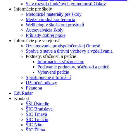
Stav rozvoja funkčných gramotností žiakov
Informácie pre školy
Metodické materiály pre školy
Medzinárodná konferencia
Wellbeing v školskom prostredí
Autoevalvácia školy
Príklady dobrej praxe
Informácie pre verejnosť
Oznamovanie protispoločenskej činnosti
Správa o stave a úrovni výchovy a vzdelávania
Podnety, sťažnosti a petície
Informácie k sťažnostiam
Podávanie podnetov, sťažností a petícii
Vybavené petície
Sprístupnenie informácií
Užitočné odkazy
Pýtate sa
EduRadar
Kontakt
ŠŠI Ústredie
ŠIC Bratislava
ŠIC Trnava
ŠIC Trenčín
ŠIC Nitra
ŠIC Žilina