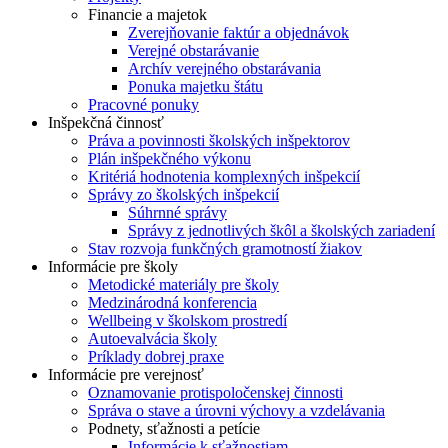
Financie a majetok
Zverejňovanie faktúr a objednávok
Verejné obstarávanie
Archív verejného obstarávania
Ponuka majetku štátu
Pracovné ponuky
Inšpekčná činnosť
Práva a povinnosti školských inšpektorov
Plán inšpekčného výkonu
Kritériá hodnotenia komplexných inšpekcií
Správy zo školských inšpekcií
Súhrnné správy
Správy z jednotlivých škôl a školských zariadení
Stav rozvoja funkčných gramotností žiakov
Informácie pre školy
Metodické materiály pre školy
Medzinárodná konferencia
Wellbeing v školskom prostredí
Autoevalvácia školy
Príklady dobrej praxe
Informácie pre verejnosť
Oznamovanie protispoločenskej činnosti
Správa o stave a úrovni výchovy a vzdelávania
Podnety, sťažnosti a petície
Informácie k sťažnostiam