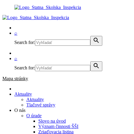
⌕
Search for:
⌕
Search for:
Mapa stránky
Aktuality
Aktuality
Tlačové správy
O nás
O úrade
Slovo na úvod
Význam činnosti ŠŠI
Zriaďovacia listina