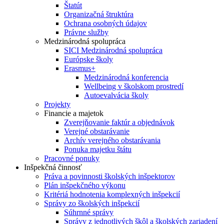
Štatút
Organizačná štruktúra
Ochrana osobných údajov
Právne služby
Medzinárodná spolupráca
SICI Medzinárodná spolupráca
Európske školy
Erasmus+
Medzinárodná konferencia
Wellbeing v školskom prostredí
Autoevalvácia školy
Projekty
Financie a majetok
Zverejňovanie faktúr a objednávok
Verejné obstarávanie
Archív verejného obstarávania
Ponuka majetku štátu
Pracovné ponuky
Inšpekčná činnosť
Práva a povinnosti školských inšpektorov
Plán inšpekčného výkonu
Kritériá hodnotenia komplexných inšpekcií
Správy zo školských inšpekcií
Súhrnné správy
Správy z jednotlivých škôl a školských zariadení