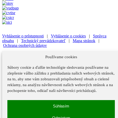
Vyhlásenie o prístupnosti
|
Vyhlásenie o cookies
|
Správca
obsahu
|
Technický prevádzkovateľ
|
Mapa stránok
|
Ochrana osobných údajov
Vyhlásenie o prístupnosti
|
Vyhlásenie o cookies
|
Správca
Používame cookies
obsahu
Súbory cookie a ďalšie technológie sledovania používame na
Technický prevádzkovateľ
|
Mapa stránok
|
Ochrana osobných
údajov
zlepšenie vášho zážitku z prehliadania našich webových stránok,
na to, aby sme vám zobrazovali prispôsobený obsah a cielené
Vyhlásenie o prístupnosti
reklamy, na analýzu návštevnosti našich webových stránok a na
Vyhlásenie o cookies
pochopenie toho, odkiaľ naši návštevníci prichádzajú.
Správca obsahu
Súhlasím
Technický prevádzkovateľ
Mapa stránok
Odmietam