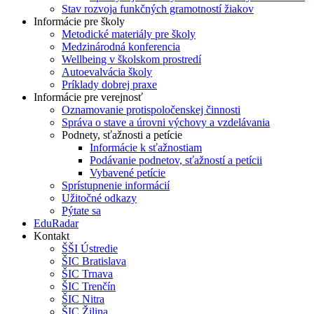
Stav rozvoja funkčných gramotností žiakov
Informácie pre školy
Metodické materiály pre školy
Medzinárodná konferencia
Wellbeing v školskom prostredí
Autoevalvácia školy
Príklady dobrej praxe
Informácie pre verejnosť
Oznamovanie protispoločenskej činnosti
Správa o stave a úrovni výchovy a vzdelávania
Podnety, sťažnosti a petície
Informácie k sťažnostiam
Podávanie podnetov, sťažností a petícii
Vybavené petície
Sprístupnenie informácií
Užitočné odkazy
Pýtate sa
EduRadar
Kontakt
ŠŠI Ústredie
ŠIC Bratislava
ŠIC Trnava
ŠIC Trenčín
ŠIC Nitra
ŠIC Žilina