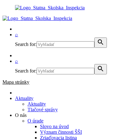
⌕
Search for:
⌕
Search for:
Mapa stránky
Aktuality
Aktuality
Tlačové správy
O nás
O úrade
Slovo na úvod
Význam činnosti ŠŠI
Zriaďovacia listina