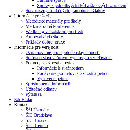
Súhrnné správy
Správy z jednotlivých škôl a školských zariadení
Stav rozvoja funkčných gramotností žiakov
Informácie pre školy
Metodické materiály pre školy
Medzinárodná konferencia
Wellbeing v školskom prostredí
Autoevalvácia školy
Príklady dobrej praxe
Informácie pre verejnosť
Oznamovanie protispoločenskej činnosti
Správa o stave a úrovni výchovy a vzdelávania
Podnety, sťažnosti a petície
Informácie k sťažnostiam
Podávanie podnetov, sťažností a petícii
Vybavené petície
Sprístupnenie informácií
Užitočné odkazy
Pýtate sa
EduRadar
Kontakt
ŠŠI Ústredie
ŠIC Bratislava
ŠIC Trnava
ŠIC Trenčín