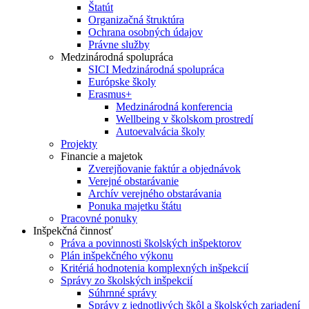
Štatút
Organizačná štruktúra
Ochrana osobných údajov
Právne služby
Medzinárodná spolupráca
SICI Medzinárodná spolupráca
Európske školy
Erasmus+
Medzinárodná konferencia
Wellbeing v školskom prostredí
Autoevalvácia školy
Projekty
Financie a majetok
Zverejňovanie faktúr a objednávok
Verejné obstarávanie
Archív verejného obstarávania
Ponuka majetku štátu
Pracovné ponuky
Inšpekčná činnosť
Práva a povinnosti školských inšpektorov
Plán inšpekčného výkonu
Kritériá hodnotenia komplexných inšpekcií
Správy zo školských inšpekcií
Súhrnné správy
Správy z jednotlivých škôl a školských zariadení