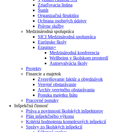
Zriaďovacia listina
Štatút
Organizačná štruktúra
Ochrana osobných údajov
Právne služby
Medzinárodná spolupráca
SICI Medzinárodná spolupráca
Európske školy
Erasmus+
Medzinárodná konferencia
Wellbeing v školskom prostredí
Autoevalvácia školy
Projekty
Financie a majetok
Zverejňovanie faktúr a objednávok
Verejné obstarávanie
Archív verejného obstarávania
Ponuka majetku štátu
Pracovné ponuky
Inšpekčná činnosť
Práva a povinnosti školských inšpektorov
Plán inšpekčného výkonu
Kritériá hodnotenia komplexných inšpekcií
Správy zo školských inšpekcií