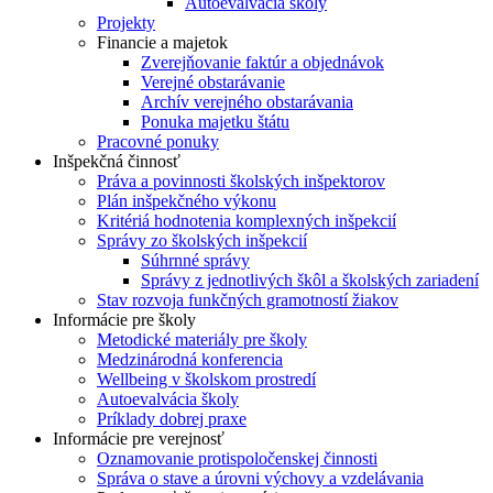
Autoevalvácia školy
Projekty
Financie a majetok
Zverejňovanie faktúr a objednávok
Verejné obstarávanie
Archív verejného obstarávania
Ponuka majetku štátu
Pracovné ponuky
Inšpekčná činnosť
Práva a povinnosti školských inšpektorov
Plán inšpekčného výkonu
Kritériá hodnotenia komplexných inšpekcií
Správy zo školských inšpekcií
Súhrnné správy
Správy z jednotlivých škôl a školských zariadení
Stav rozvoja funkčných gramotností žiakov
Informácie pre školy
Metodické materiály pre školy
Medzinárodná konferencia
Wellbeing v školskom prostredí
Autoevalvácia školy
Príklady dobrej praxe
Informácie pre verejnosť
Oznamovanie protispoločenskej činnosti
Správa o stave a úrovni výchovy a vzdelávania