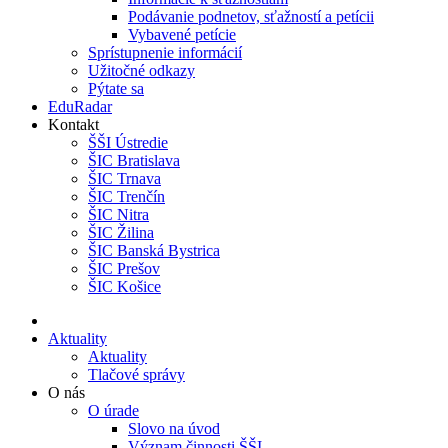
Podávanie podnetov, sťažností a petícii
Vybavené petície
Sprístupnenie informácií
Užitočné odkazy
Pýtate sa
EduRadar
Kontakt
ŠŠI Ústredie
ŠIC Bratislava
ŠIC Trnava
ŠIC Trenčín
ŠIC Nitra
ŠIC Žilina
ŠIC Banská Bystrica
ŠIC Prešov
ŠIC Košice
Aktuality
Aktuality
Tlačové správy
O nás
O úrade
Slovo na úvod
Význam činnosti ŠŠI