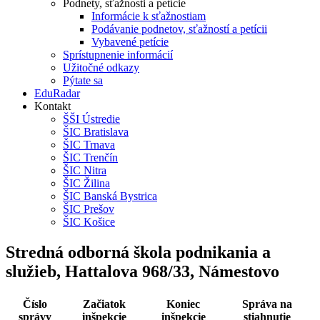
Podnety, sťažnosti a petície
Informácie k sťažnostiam
Podávanie podnetov, sťažností a petícii
Vybavené petície
Sprístupnenie informácií
Užitočné odkazy
Pýtate sa
EduRadar
Kontakt
ŠŠI Ústredie
ŠIC Bratislava
ŠIC Trnava
ŠIC Trenčín
ŠIC Nitra
ŠIC Žilina
ŠIC Banská Bystrica
ŠIC Prešov
ŠIC Košice
Stredná odborná škola podnikania a
služieb, Hattalova 968/33, Námestovo
Číslo
Začiatok
Koniec
Správa na
správy
inšpekcie
inšpekcie
stiahnutie