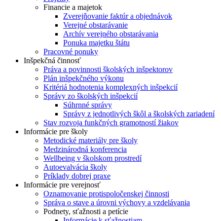
Financie a majetok
Zverejňovanie faktúr a objednávok
Verejné obstarávanie
Archív verejného obstarávania
Ponuka majetku štátu
Pracovné ponuky
Inšpekčná činnosť
Práva a povinnosti školských inšpektorov
Plán inšpekčného výkonu
Kritériá hodnotenia komplexných inšpekcií
Správy zo školských inšpekcií
Súhrnné správy
Správy z jednotlivých škôl a školských zariadení
Stav rozvoja funkčných gramotností žiakov
Informácie pre školy
Metodické materiály pre školy
Medzinárodná konferencia
Wellbeing v školskom prostredí
Autoevalvácia školy
Príklady dobrej praxe
Informácie pre verejnosť
Oznamovanie protispoločenskej činnosti
Správa o stave a úrovni výchovy a vzdelávania
Podnety, sťažnosti a petície
Informácie k sťažnostiam