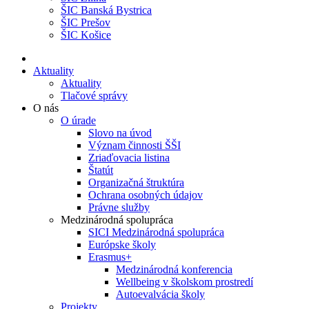
ŠIC Banská Bystrica
ŠIC Prešov
ŠIC Košice
Aktuality
Aktuality
Tlačové správy
O nás
O úrade
Slovo na úvod
Význam činnosti ŠŠI
Zriaďovacia listina
Štatút
Organizačná štruktúra
Ochrana osobných údajov
Právne služby
Medzinárodná spolupráca
SICI Medzinárodná spolupráca
Európske školy
Erasmus+
Medzinárodná konferencia
Wellbeing v školskom prostredí
Autoevalvácia školy
Projekty