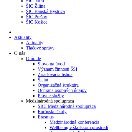
ŠIC Nitra
ŠIC Žilina
ŠIC Banská Bystrica
ŠIC Prešov
ŠIC Košice
Aktuality
Aktuality
Tlačové správy
O nás
O úrade
Slovo na úvod
Význam činnosti ŠŠI
Zriaďovacia listina
Štatút
Organizačná štruktúra
Ochrana osobných údajov
Právne služby
Medzinárodná spolupráca
SICI Medzinárodná spolupráca
Európske školy
Erasmus+
Medzinárodná konferencia
Wellbeing v školskom prostredí