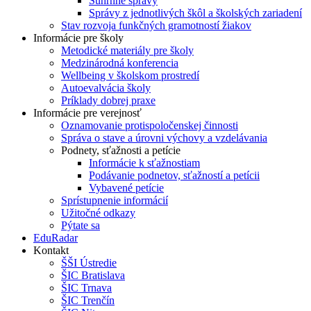
Súhrnné správy
Správy z jednotlivých škôl a školských zariadení
Stav rozvoja funkčných gramotností žiakov
Informácie pre školy
Metodické materiály pre školy
Medzinárodná konferencia
Wellbeing v školskom prostredí
Autoevalvácia školy
Príklady dobrej praxe
Informácie pre verejnosť
Oznamovanie protispoločenskej činnosti
Správa o stave a úrovni výchovy a vzdelávania
Podnety, sťažnosti a petície
Informácie k sťažnostiam
Podávanie podnetov, sťažností a petícii
Vybavené petície
Sprístupnenie informácií
Užitočné odkazy
Pýtate sa
EduRadar
Kontakt
ŠŠI Ústredie
ŠIC Bratislava
ŠIC Trnava
ŠIC Trenčín