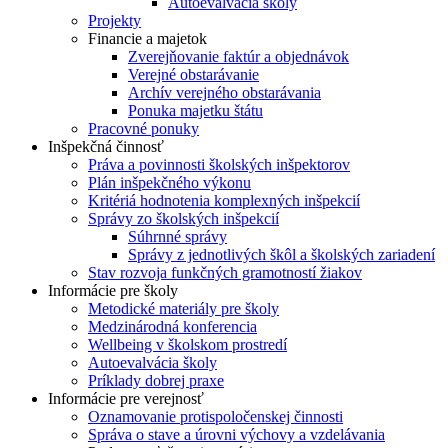
Autoevalvácia školy
Projekty
Financie a majetok
Zverejňovanie faktúr a objednávok
Verejné obstarávanie
Archív verejného obstarávania
Ponuka majetku štátu
Pracovné ponuky
Inšpekčná činnosť
Práva a povinnosti školských inšpektorov
Plán inšpekčného výkonu
Kritériá hodnotenia komplexných inšpekcií
Správy zo školských inšpekcií
Súhrnné správy
Správy z jednotlivých škôl a školských zariadení
Stav rozvoja funkčných gramotností žiakov
Informácie pre školy
Metodické materiály pre školy
Medzinárodná konferencia
Wellbeing v školskom prostredí
Autoevalvácia školy
Príklady dobrej praxe
Informácie pre verejnosť
Oznamovanie protispoločenskej činnosti
Správa o stave a úrovni výchovy a vzdelávania