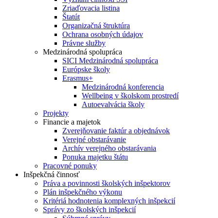
Zriaďovacia listina
Štatút
Organizačná štruktúra
Ochrana osobných údajov
Právne služby
Medzinárodná spolupráca
SICI Medzinárodná spolupráca
Európske školy
Erasmus+
Medzinárodná konferencia
Wellbeing v školskom prostredí
Autoevalvácia školy
Projekty
Financie a majetok
Zverejňovanie faktúr a objednávok
Verejné obstarávanie
Archív verejného obstarávania
Ponuka majetku štátu
Pracovné ponuky
Inšpekčná činnosť
Práva a povinnosti školských inšpektorov
Plán inšpekčného výkonu
Kritériá hodnotenia komplexných inšpekcií
Správy zo školských inšpekcií