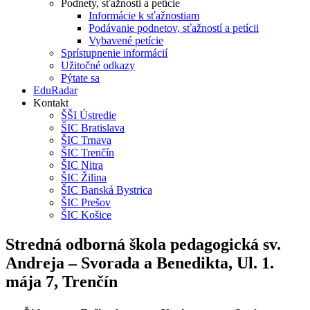
Podnety, sťažnosti a petície
Informácie k sťažnostiam
Podávanie podnetov, sťažností a petícii
Vybavené petície
Sprístupnenie informácií
Užitočné odkazy
Pýtate sa
EduRadar
Kontakt
ŠŠI Ústredie
ŠIC Bratislava
ŠIC Trnava
ŠIC Trenčín
ŠIC Nitra
ŠIC Žilina
ŠIC Banská Bystrica
ŠIC Prešov
ŠIC Košice
Stredná odborná škola pedagogická sv.
Andreja – Svorada a Benedikta, Ul. 1.
mája 7, Trenčín