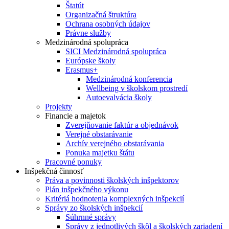
Štatút
Organizačná štruktúra
Ochrana osobných údajov
Právne služby
Medzinárodná spolupráca
SICI Medzinárodná spolupráca
Európske školy
Erasmus+
Medzinárodná konferencia
Wellbeing v školskom prostredí
Autoevalvácia školy
Projekty
Financie a majetok
Zverejňovanie faktúr a objednávok
Verejné obstarávanie
Archív verejného obstarávania
Ponuka majetku štátu
Pracovné ponuky
Inšpekčná činnosť
Práva a povinnosti školských inšpektorov
Plán inšpekčného výkonu
Kritériá hodnotenia komplexných inšpekcií
Správy zo školských inšpekcií
Súhrnné správy
Správy z jednotlivých škôl a školských zariadení