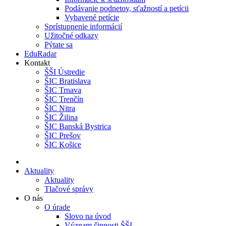
Podávanie podnetov, sťažností a petícii
Vybavené petície
Sprístupnenie informácií
Užitočné odkazy
Pýtate sa
EduRadar
Kontakt
ŠŠI Ústredie
ŠIC Bratislava
ŠIC Trnava
ŠIC Trenčín
ŠIC Nitra
ŠIC Žilina
ŠIC Banská Bystrica
ŠIC Prešov
ŠIC Košice
Aktuality
Aktuality
Tlačové správy
O nás
O úrade
Slovo na úvod
Význam činnosti ŠŠI