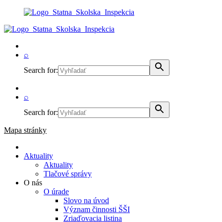
⌕
Search for:
⌕
Search for:
Mapa stránky
Aktuality
Aktuality
Tlačové správy
O nás
O úrade
Slovo na úvod
Význam činnosti ŠŠI
Zriaďovacia listina