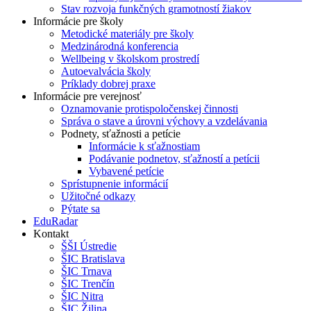
Stav rozvoja funkčných gramotností žiakov
Informácie pre školy
Metodické materiály pre školy
Medzinárodná konferencia
Wellbeing v školskom prostredí
Autoevalvácia školy
Príklady dobrej praxe
Informácie pre verejnosť
Oznamovanie protispoločenskej činnosti
Správa o stave a úrovni výchovy a vzdelávania
Podnety, sťažnosti a petície
Informácie k sťažnostiam
Podávanie podnetov, sťažností a petícii
Vybavené petície
Sprístupnenie informácií
Užitočné odkazy
Pýtate sa
EduRadar
Kontakt
ŠŠI Ústredie
ŠIC Bratislava
ŠIC Trnava
ŠIC Trenčín
ŠIC Nitra
ŠIC Žilina