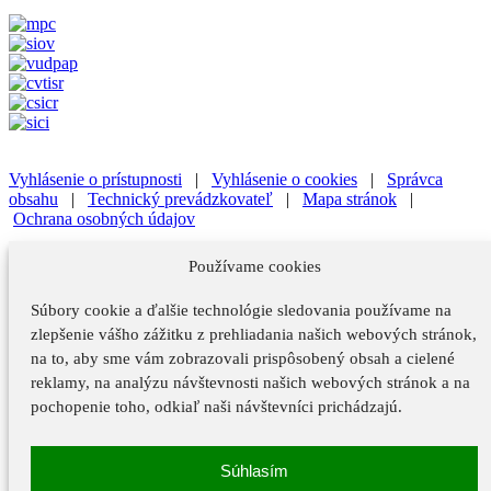
Vyhlásenie o prístupnosti
|
Vyhlásenie o cookies
|
Správca
obsahu
|
Technický prevádzkovateľ
|
Mapa stránok
|
Ochrana osobných údajov
Vyhlásenie o prístupnosti
|
Vyhlásenie o cookies
|
Správca
Používame cookies
obsahu
Súbory cookie a ďalšie technológie sledovania používame na
Technický prevádzkovateľ
|
Mapa stránok
|
Ochrana osobných
údajov
zlepšenie vášho zážitku z prehliadania našich webových stránok,
na to, aby sme vám zobrazovali prispôsobený obsah a cielené
Vyhlásenie o prístupnosti
reklamy, na analýzu návštevnosti našich webových stránok a na
Vyhlásenie o cookies
pochopenie toho, odkiaľ naši návštevníci prichádzajú.
Správca obsahu
Súhlasím
Technický prevádzkovateľ