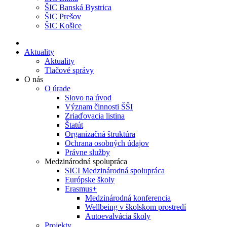
ŠIC Banská Bystrica
ŠIC Prešov
ŠIC Košice
Aktuality
Aktuality
Tlačové správy
O nás
O úrade
Slovo na úvod
Význam činnosti ŠŠI
Zriaďovacia listina
Štatút
Organizačná štruktúra
Ochrana osobných údajov
Právne služby
Medzinárodná spolupráca
SICI Medzinárodná spolupráca
Európske školy
Erasmus+
Medzinárodná konferencia
Wellbeing v školskom prostredí
Autoevalvácia školy
Projekty