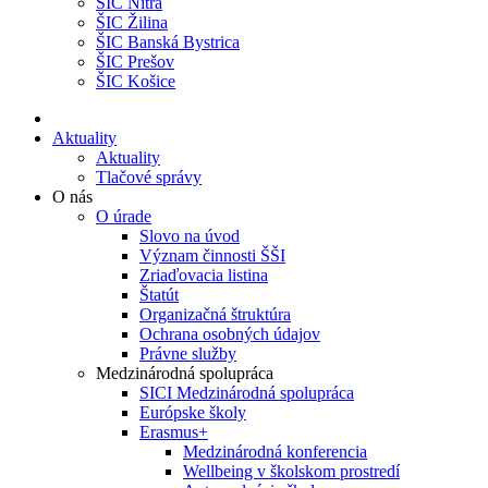
ŠIC Nitra
ŠIC Žilina
ŠIC Banská Bystrica
ŠIC Prešov
ŠIC Košice
Aktuality
Aktuality
Tlačové správy
O nás
O úrade
Slovo na úvod
Význam činnosti ŠŠI
Zriaďovacia listina
Štatút
Organizačná štruktúra
Ochrana osobných údajov
Právne služby
Medzinárodná spolupráca
SICI Medzinárodná spolupráca
Európske školy
Erasmus+
Medzinárodná konferencia
Wellbeing v školskom prostredí