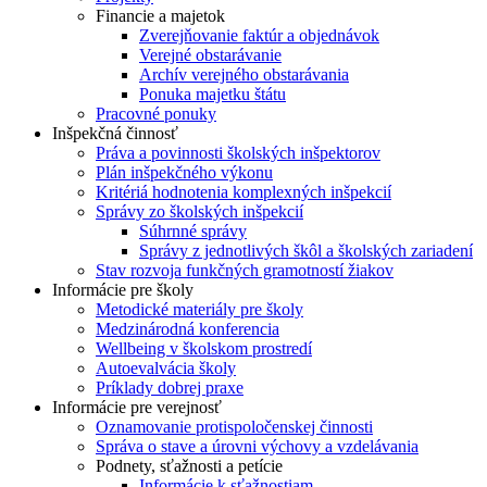
Financie a majetok
Zverejňovanie faktúr a objednávok
Verejné obstarávanie
Archív verejného obstarávania
Ponuka majetku štátu
Pracovné ponuky
Inšpekčná činnosť
Práva a povinnosti školských inšpektorov
Plán inšpekčného výkonu
Kritériá hodnotenia komplexných inšpekcií
Správy zo školských inšpekcií
Súhrnné správy
Správy z jednotlivých škôl a školských zariadení
Stav rozvoja funkčných gramotností žiakov
Informácie pre školy
Metodické materiály pre školy
Medzinárodná konferencia
Wellbeing v školskom prostredí
Autoevalvácia školy
Príklady dobrej praxe
Informácie pre verejnosť
Oznamovanie protispoločenskej činnosti
Správa o stave a úrovni výchovy a vzdelávania
Podnety, sťažnosti a petície
Informácie k sťažnostiam