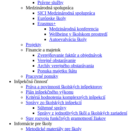
Právne služby
Medzinárodná spolupráca
SICI Medzinárodná spolupráca
Európske školy
Erasmus+
Medzinárodná konferencia
Wellbeing v školskom prostredí
Autoevalvácia školy
Projekty
Financie a majetok
Zverejňovanie faktúr a objednávok
Verejné obstarávanie
Archív verejného obstarávania
Ponuka majetku štátu
Pracovné ponuky
Inšpekčná činnosť
Práva a povinnosti školských inšpektorov
Plán inšpekčného výkonu
Kritériá hodnotenia komplexných inšpekcií
Správy zo školských inšpekcií
Súhrnné správy
Správy z jednotlivých škôl a školských zariadení
Stav rozvoja funkčných gramotností žiakov
Informácie pre školy
Metodické materiály pre školy