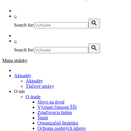
⌕
Search for:
⌕
Search for:
Mapa stránky
Aktuality
Aktuality
Tlačové správy
O nás
O úrade
Slovo na úvod
Význam činnosti ŠŠI
Zriaďovacia listina
Štatút
Organizačná štruktúra
Ochrana osobných údajov