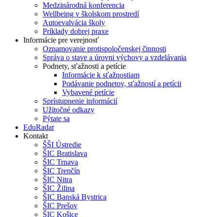
Medzinárodná konferencia
Wellbeing v školskom prostredí
Autoevalvácia školy
Príklady dobrej praxe
Informácie pre verejnosť
Oznamovanie protispoločenskej činnosti
Správa o stave a úrovni výchovy a vzdelávania
Podnety, sťažnosti a petície
Informácie k sťažnostiam
Podávanie podnetov, sťažností a petícii
Vybavené petície
Sprístupnenie informácií
Užitočné odkazy
Pýtate sa
EduRadar
Kontakt
ŠŠI Ústredie
ŠIC Bratislava
ŠIC Trnava
ŠIC Trenčín
ŠIC Nitra
ŠIC Žilina
ŠIC Banská Bystrica
ŠIC Prešov
ŠIC Košice