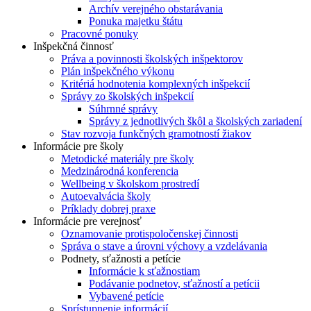
Archív verejného obstarávania
Ponuka majetku štátu
Pracovné ponuky
Inšpekčná činnosť
Práva a povinnosti školských inšpektorov
Plán inšpekčného výkonu
Kritériá hodnotenia komplexných inšpekcií
Správy zo školských inšpekcií
Súhrnné správy
Správy z jednotlivých škôl a školských zariadení
Stav rozvoja funkčných gramotností žiakov
Informácie pre školy
Metodické materiály pre školy
Medzinárodná konferencia
Wellbeing v školskom prostredí
Autoevalvácia školy
Príklady dobrej praxe
Informácie pre verejnosť
Oznamovanie protispoločenskej činnosti
Správa o stave a úrovni výchovy a vzdelávania
Podnety, sťažnosti a petície
Informácie k sťažnostiam
Podávanie podnetov, sťažností a petícii
Vybavené petície
Sprístupnenie informácií