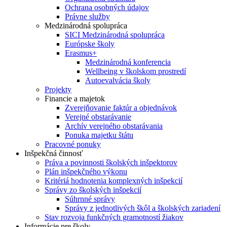
Ochrana osobných údajov
Právne služby
Medzinárodná spolupráca
SICI Medzinárodná spolupráca
Európske školy
Erasmus+
Medzinárodná konferencia
Wellbeing v školskom prostredí
Autoevalvácia školy
Projekty
Financie a majetok
Zverejňovanie faktúr a objednávok
Verejné obstarávanie
Archív verejného obstarávania
Ponuka majetku štátu
Pracovné ponuky
Inšpekčná činnosť
Práva a povinnosti školských inšpektorov
Plán inšpekčného výkonu
Kritériá hodnotenia komplexných inšpekcií
Správy zo školských inšpekcií
Súhrnné správy
Správy z jednotlivých škôl a školských zariadení
Stav rozvoja funkčných gramotností žiakov
Informácie pre školy