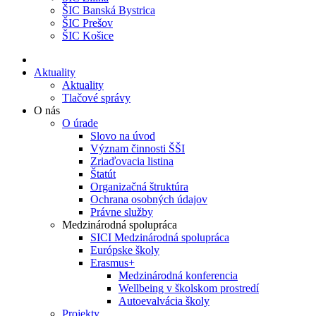
ŠIC Banská Bystrica
ŠIC Prešov
ŠIC Košice
Aktuality
Aktuality
Tlačové správy
O nás
O úrade
Slovo na úvod
Význam činnosti ŠŠI
Zriaďovacia listina
Štatút
Organizačná štruktúra
Ochrana osobných údajov
Právne služby
Medzinárodná spolupráca
SICI Medzinárodná spolupráca
Európske školy
Erasmus+
Medzinárodná konferencia
Wellbeing v školskom prostredí
Autoevalvácia školy
Projekty