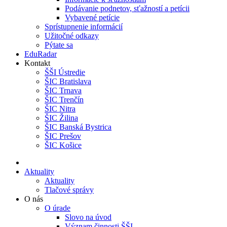
Podávanie podnetov, sťažností a petícii
Vybavené petície
Sprístupnenie informácií
Užitočné odkazy
Pýtate sa
EduRadar
Kontakt
ŠŠI Ústredie
ŠIC Bratislava
ŠIC Trnava
ŠIC Trenčín
ŠIC Nitra
ŠIC Žilina
ŠIC Banská Bystrica
ŠIC Prešov
ŠIC Košice
Aktuality
Aktuality
Tlačové správy
O nás
O úrade
Slovo na úvod
Význam činnosti ŠŠI