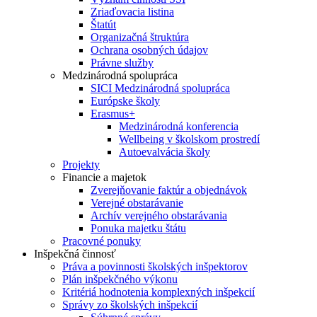
Zriaďovacia listina
Štatút
Organizačná štruktúra
Ochrana osobných údajov
Právne služby
Medzinárodná spolupráca
SICI Medzinárodná spolupráca
Európske školy
Erasmus+
Medzinárodná konferencia
Wellbeing v školskom prostredí
Autoevalvácia školy
Projekty
Financie a majetok
Zverejňovanie faktúr a objednávok
Verejné obstarávanie
Archív verejného obstarávania
Ponuka majetku štátu
Pracovné ponuky
Inšpekčná činnosť
Práva a povinnosti školských inšpektorov
Plán inšpekčného výkonu
Kritériá hodnotenia komplexných inšpekcií
Správy zo školských inšpekcií