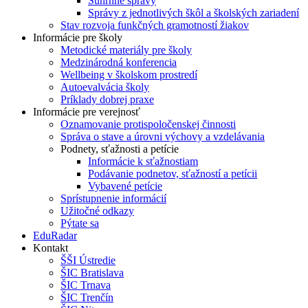
Súhrnné správy
Správy z jednotlivých škôl a školských zariadení
Stav rozvoja funkčných gramotností žiakov
Informácie pre školy
Metodické materiály pre školy
Medzinárodná konferencia
Wellbeing v školskom prostredí
Autoevalvácia školy
Príklady dobrej praxe
Informácie pre verejnosť
Oznamovanie protispoločenskej činnosti
Správa o stave a úrovni výchovy a vzdelávania
Podnety, sťažnosti a petície
Informácie k sťažnostiam
Podávanie podnetov, sťažností a petícii
Vybavené petície
Sprístupnenie informácií
Užitočné odkazy
Pýtate sa
EduRadar
Kontakt
ŠŠI Ústredie
ŠIC Bratislava
ŠIC Trnava
ŠIC Trenčín