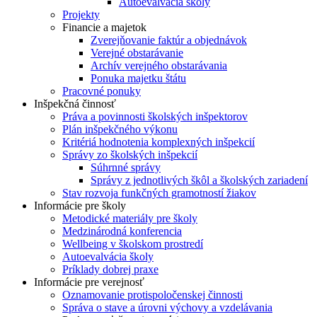
Autoevalvácia školy
Projekty
Financie a majetok
Zverejňovanie faktúr a objednávok
Verejné obstarávanie
Archív verejného obstarávania
Ponuka majetku štátu
Pracovné ponuky
Inšpekčná činnosť
Práva a povinnosti školských inšpektorov
Plán inšpekčného výkonu
Kritériá hodnotenia komplexných inšpekcií
Správy zo školských inšpekcií
Súhrnné správy
Správy z jednotlivých škôl a školských zariadení
Stav rozvoja funkčných gramotností žiakov
Informácie pre školy
Metodické materiály pre školy
Medzinárodná konferencia
Wellbeing v školskom prostredí
Autoevalvácia školy
Príklady dobrej praxe
Informácie pre verejnosť
Oznamovanie protispoločenskej činnosti
Správa o stave a úrovni výchovy a vzdelávania