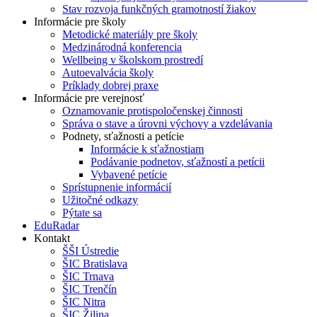
Stav rozvoja funkčných gramotností žiakov
Informácie pre školy
Metodické materiály pre školy
Medzinárodná konferencia
Wellbeing v školskom prostredí
Autoevalvácia školy
Príklady dobrej praxe
Informácie pre verejnosť
Oznamovanie protispoločenskej činnosti
Správa o stave a úrovni výchovy a vzdelávania
Podnety, sťažnosti a petície
Informácie k sťažnostiam
Podávanie podnetov, sťažností a petícii
Vybavené petície
Sprístupnenie informácií
Užitočné odkazy
Pýtate sa
EduRadar
Kontakt
ŠŠI Ústredie
ŠIC Bratislava
ŠIC Trnava
ŠIC Trenčín
ŠIC Nitra
ŠIC Žilina