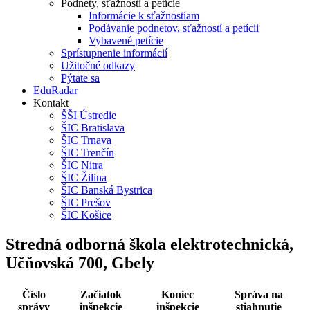
Podnety, sťažnosti a petície
Informácie k sťažnostiam
Podávanie podnetov, sťažností a petícii
Vybavené petície
Sprístupnenie informácií
Užitočné odkazy
Pýtate sa
EduRadar
Kontakt
ŠŠI Ústredie
ŠIC Bratislava
ŠIC Trnava
ŠIC Trenčín
ŠIC Nitra
ŠIC Žilina
ŠIC Banská Bystrica
ŠIC Prešov
ŠIC Košice
Stredná odborná škola elektrotechnická,
Učňovská 700, Gbely
Číslo
Začiatok
Koniec
Správa na
správy
inšpekcie
inšpekcie
stiahnutie