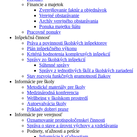
Financie a majetok
Zverejňovanie faktúr a objednávok
Verejné obstarávanie
Archív verejného obstarávania
Ponuka majetku štátu
Pracovné ponuky
Inšpekčná činnosť
Práva a povinnosti školských inšpektorov
Plán inšpekčného výkonu
Kritériá hodnotenia komplexných inšpekcií
Správy zo školských inšpekcií
Súhrnné správy
Správy z jednotlivých škôl a školských zariadení
Stav rozvoja funkčných gramotností žiakov
Informácie pre školy
Metodické materiály pre školy
Medzinárodná konferencia
Wellbeing v školskom prostredí
Autoevalvácia školy
Príklady dobrej praxe
Informácie pre verejnosť
Oznamovanie protispoločenskej činnosti
Správa o stave a úrovni výchovy a vzdelávania
Podnety, sťažnosti a petície
Informácie k sťažnostiam