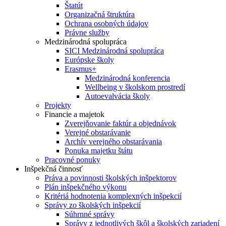
Štatút
Organizačná štruktúra
Ochrana osobných údajov
Právne služby
Medzinárodná spolupráca
SICI Medzinárodná spolupráca
Európske školy
Erasmus+
Medzinárodná konferencia
Wellbeing v školskom prostredí
Autoevalvácia školy
Projekty
Financie a majetok
Zverejňovanie faktúr a objednávok
Verejné obstarávanie
Archív verejného obstarávania
Ponuka majetku štátu
Pracovné ponuky
Inšpekčná činnosť
Práva a povinnosti školských inšpektorov
Plán inšpekčného výkonu
Kritériá hodnotenia komplexných inšpekcií
Správy zo školských inšpekcií
Súhrnné správy
Správy z jednotlivých škôl a školských zariadení