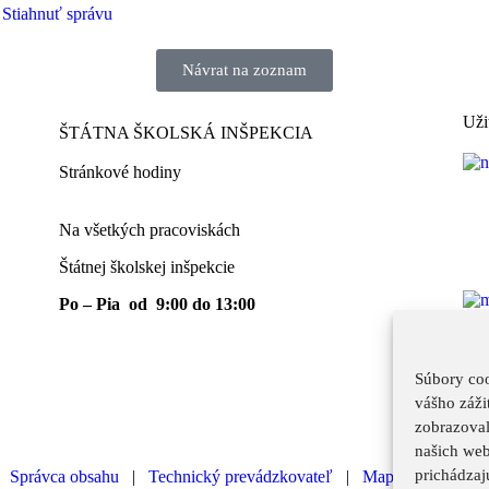
Stiahnuť správu
Návrat na zoznam
Uži
ŠTÁTNA ŠKOLSKÁ INŠPEKCIA
Stránkové hodiny​
Na všetkých pracoviskách
Štátnej školskej inšpekcie
Po – Pia od 9:00 do 13:00
Súbory coo
vášho záži
zobrazoval
našich web
prichádzaj
|
Správca obsahu
|
Technický prevádzkovateľ
|
Mapa stránok
|