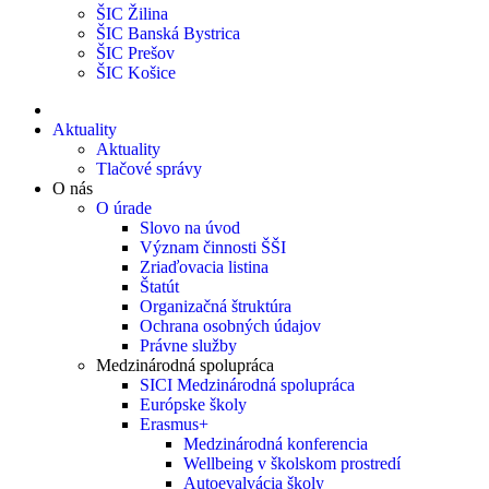
ŠIC Žilina
ŠIC Banská Bystrica
ŠIC Prešov
ŠIC Košice
Aktuality
Aktuality
Tlačové správy
O nás
O úrade
Slovo na úvod
Význam činnosti ŠŠI
Zriaďovacia listina
Štatút
Organizačná štruktúra
Ochrana osobných údajov
Právne služby
Medzinárodná spolupráca
SICI Medzinárodná spolupráca
Európske školy
Erasmus+
Medzinárodná konferencia
Wellbeing v školskom prostredí
Autoevalvácia školy