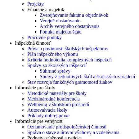
Projekty
Financie a majetok
Zverejňovanie faktúr a objednávok
Verejné obstarávanie
Archív verejného obstarávania
Ponuka majetku štátu
Pracovné ponuky
Inšpekčná činnosť
Práva a povinnosti školských inšpektorov
Plán inšpekčného výkonu
Kritériá hodnotenia komplexných inšpekcií
Správy zo školských inšpekcií
Súhrnné správy
Správy z jednotlivých škôl a školských zariadení
Stav rozvoja funkčných gramotností žiakov
Informácie pre školy
Metodické materiály pre školy
Medzinárodná konferencia
Wellbeing v školskom prostredí
Autoevalvácia školy
Príklady dobrej praxe
Informácie pre verejnosť
Oznamovanie protispoločenskej činnosti
Správa o stave a úrovni výchovy a vzdelávania
Podnety, sťažnosti a petície