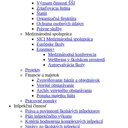
Význam činnosti ŠŠI
Zriaďovacia listina
Štatút
Organizačná štruktúra
Ochrana osobných údajov
Právne služby
Medzinárodná spolupráca
SICI Medzinárodná spolupráca
Európske školy
Erasmus+
Medzinárodná konferencia
Wellbeing v školskom prostredí
Autoevalvácia školy
Projekty
Financie a majetok
Zverejňovanie faktúr a objednávok
Verejné obstarávanie
Archív verejného obstarávania
Ponuka majetku štátu
Pracovné ponuky
Inšpekčná činnosť
Práva a povinnosti školských inšpektorov
Plán inšpekčného výkonu
Kritériá hodnotenia komplexných inšpekcií
Správy zo školských inšpekcií