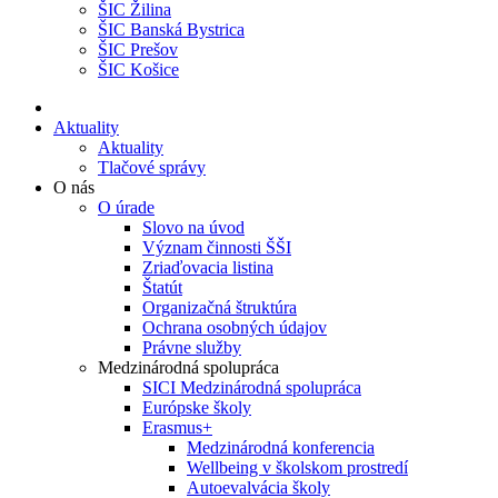
ŠIC Žilina
ŠIC Banská Bystrica
ŠIC Prešov
ŠIC Košice
Aktuality
Aktuality
Tlačové správy
O nás
O úrade
Slovo na úvod
Význam činnosti ŠŠI
Zriaďovacia listina
Štatút
Organizačná štruktúra
Ochrana osobných údajov
Právne služby
Medzinárodná spolupráca
SICI Medzinárodná spolupráca
Európske školy
Erasmus+
Medzinárodná konferencia
Wellbeing v školskom prostredí
Autoevalvácia školy