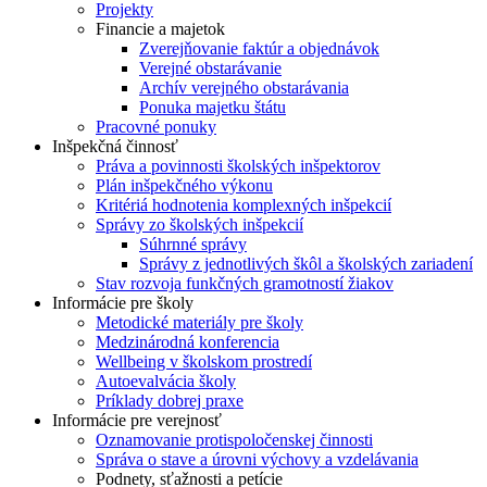
Projekty
Financie a majetok
Zverejňovanie faktúr a objednávok
Verejné obstarávanie
Archív verejného obstarávania
Ponuka majetku štátu
Pracovné ponuky
Inšpekčná činnosť
Práva a povinnosti školských inšpektorov
Plán inšpekčného výkonu
Kritériá hodnotenia komplexných inšpekcií
Správy zo školských inšpekcií
Súhrnné správy
Správy z jednotlivých škôl a školských zariadení
Stav rozvoja funkčných gramotností žiakov
Informácie pre školy
Metodické materiály pre školy
Medzinárodná konferencia
Wellbeing v školskom prostredí
Autoevalvácia školy
Príklady dobrej praxe
Informácie pre verejnosť
Oznamovanie protispoločenskej činnosti
Správa o stave a úrovni výchovy a vzdelávania
Podnety, sťažnosti a petície