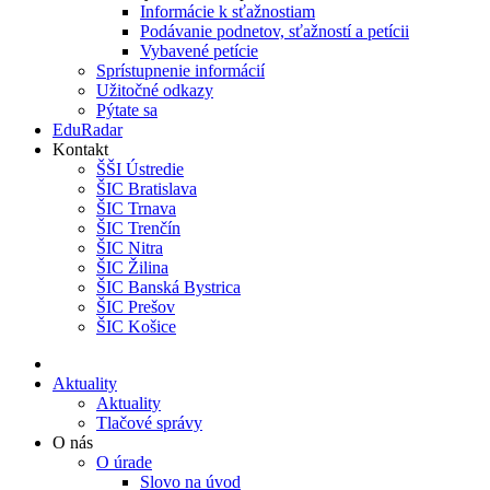
Informácie k sťažnostiam
Podávanie podnetov, sťažností a petícii
Vybavené petície
Sprístupnenie informácií
Užitočné odkazy
Pýtate sa
EduRadar
Kontakt
ŠŠI Ústredie
ŠIC Bratislava
ŠIC Trnava
ŠIC Trenčín
ŠIC Nitra
ŠIC Žilina
ŠIC Banská Bystrica
ŠIC Prešov
ŠIC Košice
Aktuality
Aktuality
Tlačové správy
O nás
O úrade
Slovo na úvod