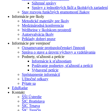
Súhrnné správy
Správy z jednotlivých škôl a školských zariadení
Stav rozvoja funkčných gramotností žiakov
Informácie pre školy
Metodické materiály pre školy
Medzinárodná konferencia
Wellbeing v školskom prostredí
Autoevalvácia školy
Príklady dobrej praxe
Informácie pre verejnosť
Oznamovanie protispoločenskej činnosti
Správa o stave a úrovni výchovy a vzdelávania
Podnety, sťažnosti a petície
Informácie k sťažnostiam
Podávanie podnetov, sťažností a petícii
Vybavené petície
Sprístupnenie informácií
Užitočné odkazy
Pýtate sa
EduRadar
Kontakt
ŠŠI Ústredie
ŠIC Bratislava
ŠIC Trnava
ŠIC Trenčín