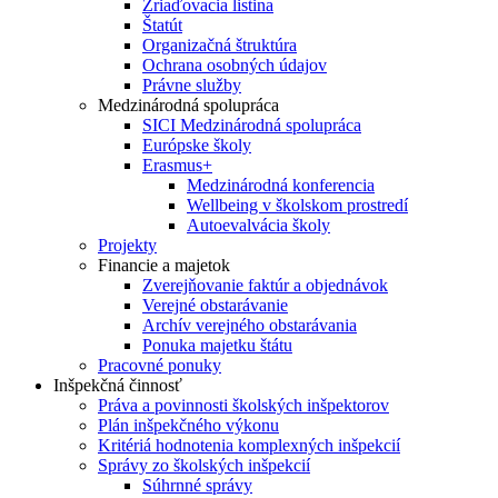
Zriaďovacia listina
Štatút
Organizačná štruktúra
Ochrana osobných údajov
Právne služby
Medzinárodná spolupráca
SICI Medzinárodná spolupráca
Európske školy
Erasmus+
Medzinárodná konferencia
Wellbeing v školskom prostredí
Autoevalvácia školy
Projekty
Financie a majetok
Zverejňovanie faktúr a objednávok
Verejné obstarávanie
Archív verejného obstarávania
Ponuka majetku štátu
Pracovné ponuky
Inšpekčná činnosť
Práva a povinnosti školských inšpektorov
Plán inšpekčného výkonu
Kritériá hodnotenia komplexných inšpekcií
Správy zo školských inšpekcií
Súhrnné správy