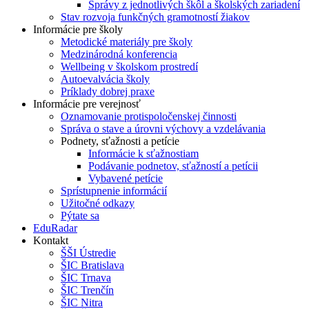
Správy z jednotlivých škôl a školských zariadení
Stav rozvoja funkčných gramotností žiakov
Informácie pre školy
Metodické materiály pre školy
Medzinárodná konferencia
Wellbeing v školskom prostredí
Autoevalvácia školy
Príklady dobrej praxe
Informácie pre verejnosť
Oznamovanie protispoločenskej činnosti
Správa o stave a úrovni výchovy a vzdelávania
Podnety, sťažnosti a petície
Informácie k sťažnostiam
Podávanie podnetov, sťažností a petícii
Vybavené petície
Sprístupnenie informácií
Užitočné odkazy
Pýtate sa
EduRadar
Kontakt
ŠŠI Ústredie
ŠIC Bratislava
ŠIC Trnava
ŠIC Trenčín
ŠIC Nitra