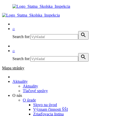
⌕
Search for:
⌕
Search for:
Mapa stránky
Aktuality
Aktuality
Tlačové správy
O nás
O úrade
Slovo na úvod
Význam činnosti ŠŠI
Zriaďovacia listina