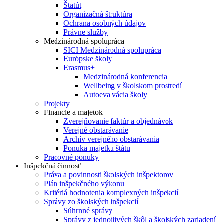
Štatút
Organizačná štruktúra
Ochrana osobných údajov
Právne služby
Medzinárodná spolupráca
SICI Medzinárodná spolupráca
Európske školy
Erasmus+
Medzinárodná konferencia
Wellbeing v školskom prostredí
Autoevalvácia školy
Projekty
Financie a majetok
Zverejňovanie faktúr a objednávok
Verejné obstarávanie
Archív verejného obstarávania
Ponuka majetku štátu
Pracovné ponuky
Inšpekčná činnosť
Práva a povinnosti školských inšpektorov
Plán inšpekčného výkonu
Kritériá hodnotenia komplexných inšpekcií
Správy zo školských inšpekcií
Súhrnné správy
Správy z jednotlivých škôl a školských zariadení