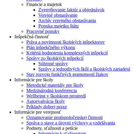
Financie a majetok
Zverejňovanie faktúr a objednávok
Verejné obstarávanie
Archív verejného obstarávania
Ponuka majetku štátu
Pracovné ponuky
Inšpekčná činnosť
Práva a povinnosti školských inšpektorov
Plán inšpekčného výkonu
Kritériá hodnotenia komplexných inšpekcií
Správy zo školských inšpekcií
Súhrnné správy
Správy z jednotlivých škôl a školských zariadení
Stav rozvoja funkčných gramotností žiakov
Informácie pre školy
Metodické materiály pre školy
Medzinárodná konferencia
Wellbeing v školskom prostredí
Autoevalvácia školy
Príklady dobrej praxe
Informácie pre verejnosť
Oznamovanie protispoločenskej činnosti
Správa o stave a úrovni výchovy a vzdelávania
Podnety, sťažnosti a petície
Informácie k sťažnostiam