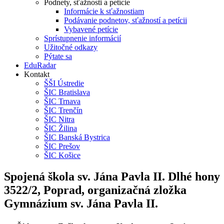
Podnety, sťažnosti a petície
Informácie k sťažnostiam
Podávanie podnetov, sťažností a petícii
Vybavené petície
Sprístupnenie informácií
Užitočné odkazy
Pýtate sa
EduRadar
Kontakt
ŠŠI Ústredie
ŠIC Bratislava
ŠIC Trnava
ŠIC Trenčín
ŠIC Nitra
ŠIC Žilina
ŠIC Banská Bystrica
ŠIC Prešov
ŠIC Košice
Spojená škola sv. Jána Pavla II. Dlhé hony
3522/2, Poprad, organizačná zložka
Gymnázium sv. Jána Pavla II.