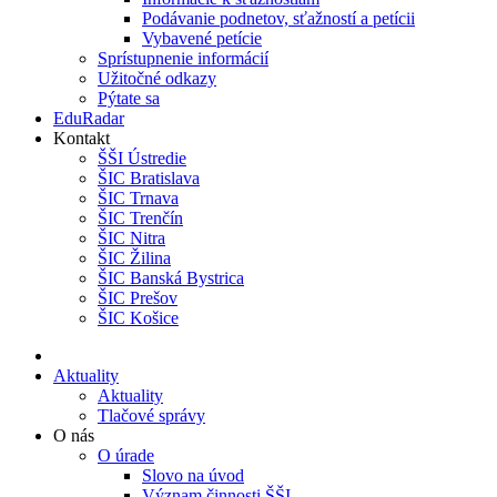
Podávanie podnetov, sťažností a petícii
Vybavené petície
Sprístupnenie informácií
Užitočné odkazy
Pýtate sa
EduRadar
Kontakt
ŠŠI Ústredie
ŠIC Bratislava
ŠIC Trnava
ŠIC Trenčín
ŠIC Nitra
ŠIC Žilina
ŠIC Banská Bystrica
ŠIC Prešov
ŠIC Košice
Aktuality
Aktuality
Tlačové správy
O nás
O úrade
Slovo na úvod
Význam činnosti ŠŠI