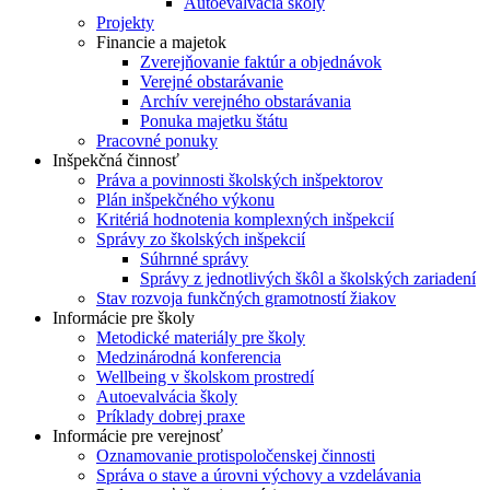
Autoevalvácia školy
Projekty
Financie a majetok
Zverejňovanie faktúr a objednávok
Verejné obstarávanie
Archív verejného obstarávania
Ponuka majetku štátu
Pracovné ponuky
Inšpekčná činnosť
Práva a povinnosti školských inšpektorov
Plán inšpekčného výkonu
Kritériá hodnotenia komplexných inšpekcií
Správy zo školských inšpekcií
Súhrnné správy
Správy z jednotlivých škôl a školských zariadení
Stav rozvoja funkčných gramotností žiakov
Informácie pre školy
Metodické materiály pre školy
Medzinárodná konferencia
Wellbeing v školskom prostredí
Autoevalvácia školy
Príklady dobrej praxe
Informácie pre verejnosť
Oznamovanie protispoločenskej činnosti
Správa o stave a úrovni výchovy a vzdelávania