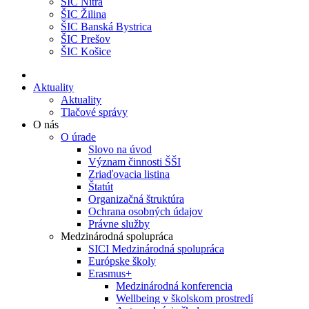
ŠIC Nitra
ŠIC Žilina
ŠIC Banská Bystrica
ŠIC Prešov
ŠIC Košice
Aktuality
Aktuality
Tlačové správy
O nás
O úrade
Slovo na úvod
Význam činnosti ŠŠI
Zriaďovacia listina
Štatút
Organizačná štruktúra
Ochrana osobných údajov
Právne služby
Medzinárodná spolupráca
SICI Medzinárodná spolupráca
Európske školy
Erasmus+
Medzinárodná konferencia
Wellbeing v školskom prostredí