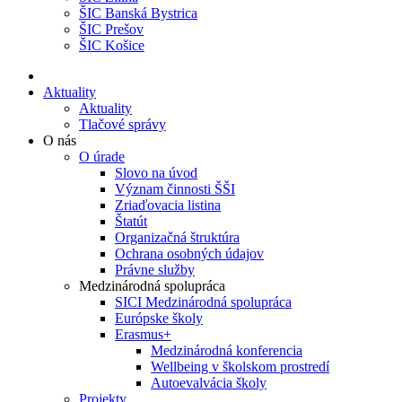
ŠIC Banská Bystrica
ŠIC Prešov
ŠIC Košice
Aktuality
Aktuality
Tlačové správy
O nás
O úrade
Slovo na úvod
Význam činnosti ŠŠI
Zriaďovacia listina
Štatút
Organizačná štruktúra
Ochrana osobných údajov
Právne služby
Medzinárodná spolupráca
SICI Medzinárodná spolupráca
Európske školy
Erasmus+
Medzinárodná konferencia
Wellbeing v školskom prostredí
Autoevalvácia školy
Projekty