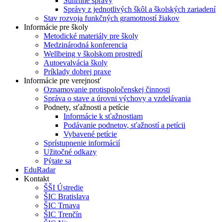
Súhrnné správy
Správy z jednotlivých škôl a školských zariadení
Stav rozvoja funkčných gramotností žiakov
Informácie pre školy
Metodické materiály pre školy
Medzinárodná konferencia
Wellbeing v školskom prostredí
Autoevalvácia školy
Príklady dobrej praxe
Informácie pre verejnosť
Oznamovanie protispoločenskej činnosti
Správa o stave a úrovni výchovy a vzdelávania
Podnety, sťažnosti a petície
Informácie k sťažnostiam
Podávanie podnetov, sťažností a petícii
Vybavené petície
Sprístupnenie informácií
Užitočné odkazy
Pýtate sa
EduRadar
Kontakt
ŠŠI Ústredie
ŠIC Bratislava
ŠIC Trnava
ŠIC Trenčín