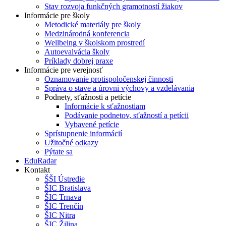
Stav rozvoja funkčných gramotností žiakov
Informácie pre školy
Metodické materiály pre školy
Medzinárodná konferencia
Wellbeing v školskom prostredí
Autoevalvácia školy
Príklady dobrej praxe
Informácie pre verejnosť
Oznamovanie protispoločenskej činnosti
Správa o stave a úrovni výchovy a vzdelávania
Podnety, sťažnosti a petície
Informácie k sťažnostiam
Podávanie podnetov, sťažností a petícii
Vybavené petície
Sprístupnenie informácií
Užitočné odkazy
Pýtate sa
EduRadar
Kontakt
ŠŠI Ústredie
ŠIC Bratislava
ŠIC Trnava
ŠIC Trenčín
ŠIC Nitra
ŠIC Žilina