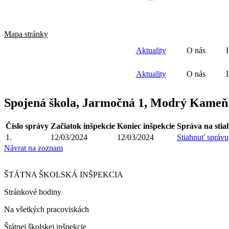
Mapa stránky
Aktuality
O nás
Aktuality
O nás
Spojená škola, Jarmočná 1, Modrý Kameň
Číslo správy
Začiatok inšpekcie
Koniec inšpekcie
Správa na stia
1.
12/03/2024
12/03/2024
Stiahnuť správu
Návrat na zoznam
ŠTÁTNA ŠKOLSKÁ INŠPEKCIA
Stránkové hodiny​
Na všetkých pracoviskách
Štátnej školskej inšpekcie