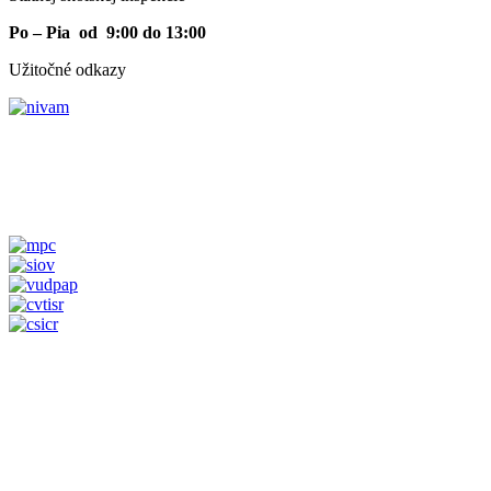
Po – Pia od 9:00 do 13:00
Užitočné odkazy
Vyhlásenie o prístupnosti
|
Vyhlásenie o cookies
|
Správca obsah
Vyhlásenie o prístupnosti
|
Vyhlásenie o cookies
|
Správca obsah
Technický prevádzkovateľ
|
Mapa stránok
|
Ochrana osobných ú