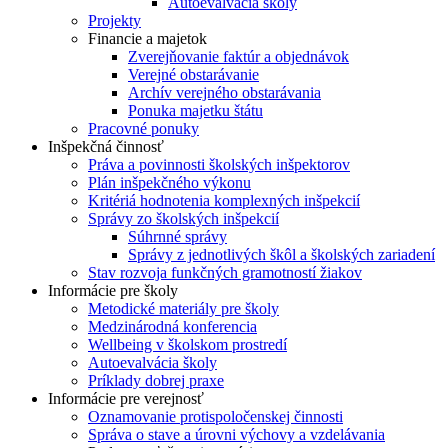
Autoevalvácia školy
Projekty
Financie a majetok
Zverejňovanie faktúr a objednávok
Verejné obstarávanie
Archív verejného obstarávania
Ponuka majetku štátu
Pracovné ponuky
Inšpekčná činnosť
Práva a povinnosti školských inšpektorov
Plán inšpekčného výkonu
Kritériá hodnotenia komplexných inšpekcií
Správy zo školských inšpekcií
Súhrnné správy
Správy z jednotlivých škôl a školských zariadení
Stav rozvoja funkčných gramotností žiakov
Informácie pre školy
Metodické materiály pre školy
Medzinárodná konferencia
Wellbeing v školskom prostredí
Autoevalvácia školy
Príklady dobrej praxe
Informácie pre verejnosť
Oznamovanie protispoločenskej činnosti
Správa o stave a úrovni výchovy a vzdelávania