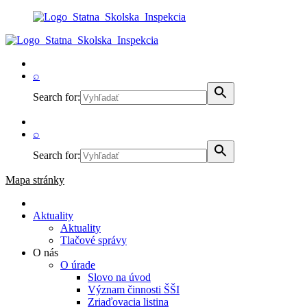
⌕
Search for:
⌕
Search for:
Mapa stránky
Aktuality
Aktuality
Tlačové správy
O nás
O úrade
Slovo na úvod
Význam činnosti ŠŠI
Zriaďovacia listina