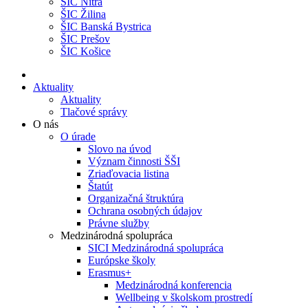
ŠIC Nitra
ŠIC Žilina
ŠIC Banská Bystrica
ŠIC Prešov
ŠIC Košice
Aktuality
Aktuality
Tlačové správy
O nás
O úrade
Slovo na úvod
Význam činnosti ŠŠI
Zriaďovacia listina
Štatút
Organizačná štruktúra
Ochrana osobných údajov
Právne služby
Medzinárodná spolupráca
SICI Medzinárodná spolupráca
Európske školy
Erasmus+
Medzinárodná konferencia
Wellbeing v školskom prostredí