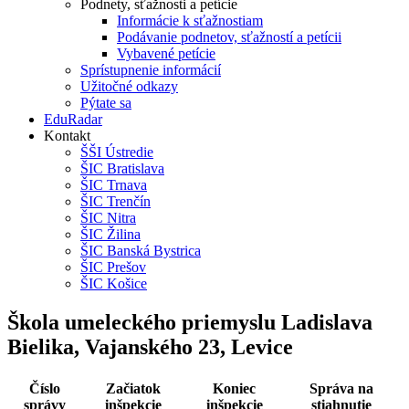
Podnety, sťažnosti a petície
Informácie k sťažnostiam
Podávanie podnetov, sťažností a petícii
Vybavené petície
Sprístupnenie informácií
Užitočné odkazy
Pýtate sa
EduRadar
Kontakt
ŠŠI Ústredie
ŠIC Bratislava
ŠIC Trnava
ŠIC Trenčín
ŠIC Nitra
ŠIC Žilina
ŠIC Banská Bystrica
ŠIC Prešov
ŠIC Košice
Škola umeleckého priemyslu Ladislava
Bielika, Vajanského 23, Levice
Číslo
Začiatok
Koniec
Správa na
správy
inšpekcie
inšpekcie
stiahnutie