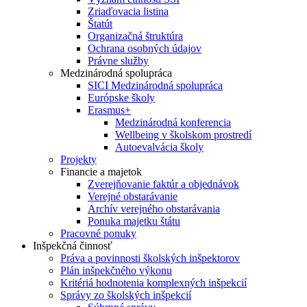
Zriaďovacia listina
Štatút
Organizačná štruktúra
Ochrana osobných údajov
Právne služby
Medzinárodná spolupráca
SICI Medzinárodná spolupráca
Európske školy
Erasmus+
Medzinárodná konferencia
Wellbeing v školskom prostredí
Autoevalvácia školy
Projekty
Financie a majetok
Zverejňovanie faktúr a objednávok
Verejné obstarávanie
Archív verejného obstarávania
Ponuka majetku štátu
Pracovné ponuky
Inšpekčná činnosť
Práva a povinnosti školských inšpektorov
Plán inšpekčného výkonu
Kritériá hodnotenia komplexných inšpekcií
Správy zo školských inšpekcií