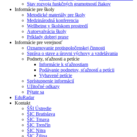
Stav rozvoja funkčných gramotností žiakov
Informácie pre školy
Metodické materiály pre školy
Medzinárodná konferencia
Wellbeing v školskom prostredí
Autoevalvácia školy
Príklady dobrej praxe
Informácie pre verejnosť
Oznamovanie protispoločenskej činnosti
Správa o stave a úrovni výchovy a vzdelávania
Podnety, sťažnosti a petície
Informácie k sťažnostiam
Podávanie podnetov, sťažností a petícii
Vybavené petície
Sprístupnenie informácií
Užitočné odkazy
Pýtate sa
EduRadar
Kontakt
ŠŠI Ústredie
ŠIC Bratislava
ŠIC Trnava
ŠIC Trenčín
ŠIC Nitra
ŠIC Žilina