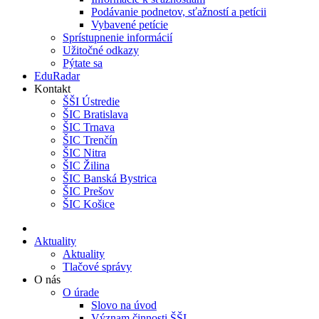
Podávanie podnetov, sťažností a petícii
Vybavené petície
Sprístupnenie informácií
Užitočné odkazy
Pýtate sa
EduRadar
Kontakt
ŠŠI Ústredie
ŠIC Bratislava
ŠIC Trnava
ŠIC Trenčín
ŠIC Nitra
ŠIC Žilina
ŠIC Banská Bystrica
ŠIC Prešov
ŠIC Košice
Aktuality
Aktuality
Tlačové správy
O nás
O úrade
Slovo na úvod
Význam činnosti ŠŠI