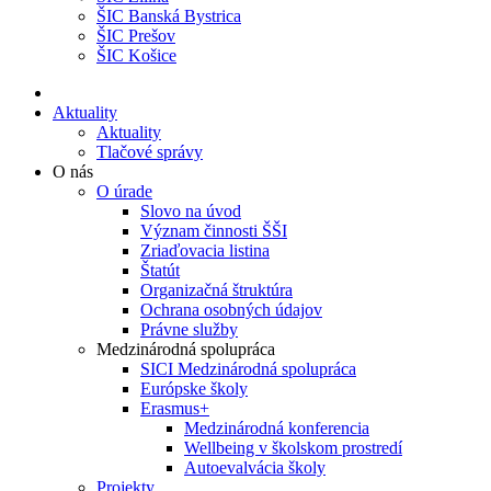
ŠIC Banská Bystrica
ŠIC Prešov
ŠIC Košice
Aktuality
Aktuality
Tlačové správy
O nás
O úrade
Slovo na úvod
Význam činnosti ŠŠI
Zriaďovacia listina
Štatút
Organizačná štruktúra
Ochrana osobných údajov
Právne služby
Medzinárodná spolupráca
SICI Medzinárodná spolupráca
Európske školy
Erasmus+
Medzinárodná konferencia
Wellbeing v školskom prostredí
Autoevalvácia školy
Projekty