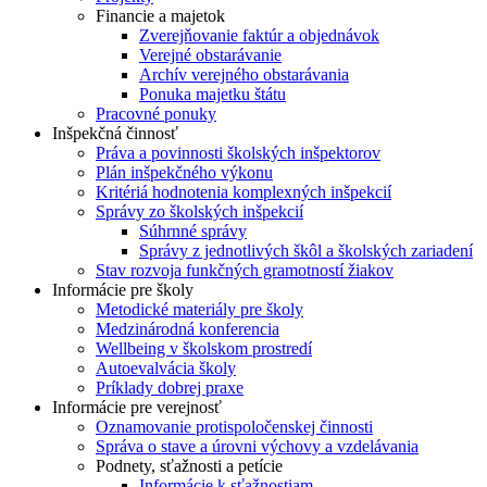
Financie a majetok
Zverejňovanie faktúr a objednávok
Verejné obstarávanie
Archív verejného obstarávania
Ponuka majetku štátu
Pracovné ponuky
Inšpekčná činnosť
Práva a povinnosti školských inšpektorov
Plán inšpekčného výkonu
Kritériá hodnotenia komplexných inšpekcií
Správy zo školských inšpekcií
Súhrnné správy
Správy z jednotlivých škôl a školských zariadení
Stav rozvoja funkčných gramotností žiakov
Informácie pre školy
Metodické materiály pre školy
Medzinárodná konferencia
Wellbeing v školskom prostredí
Autoevalvácia školy
Príklady dobrej praxe
Informácie pre verejnosť
Oznamovanie protispoločenskej činnosti
Správa o stave a úrovni výchovy a vzdelávania
Podnety, sťažnosti a petície
Informácie k sťažnostiam