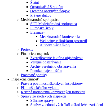
Štatút
Organizačná štruktúra
Ochrana osobných údajov
Právne služby
Medzinárodná spolupráca
SICI Medzinárodná spolupráca
Európske školy
Erasmus+
Medzinárodná konferencia
Wellbeing v školskom prostredí
Autoevalvácia školy
Projekty
Financie a majetok
Zverejňovanie faktúr a objednávok
Verejné obstarávanie
Archív verejného obstarávania
Ponuka majetku štátu
Pracovné ponuky
Inšpekčná činnosť
Práva a povinnosti školských inšpektorov
Plán inšpekčného výkonu
Kritériá hodnotenia komplexných inšpekcií
Správy zo školských inšpekcií
Súhrnné správy
Správy z jednotlivých škôl a školských zariadení