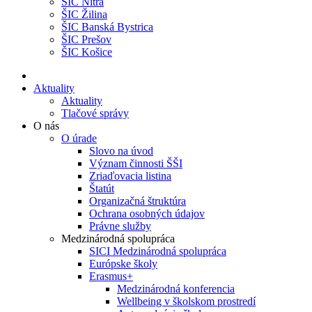
ŠIC Nitra
ŠIC Žilina
ŠIC Banská Bystrica
ŠIC Prešov
ŠIC Košice
Aktuality
Aktuality
Tlačové správy
O nás
O úrade
Slovo na úvod
Význam činnosti ŠŠI
Zriaďovacia listina
Štatút
Organizačná štruktúra
Ochrana osobných údajov
Právne služby
Medzinárodná spolupráca
SICI Medzinárodná spolupráca
Európske školy
Erasmus+
Medzinárodná konferencia
Wellbeing v školskom prostredí