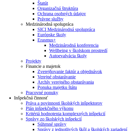
Štatút
Organizačná štruktúra
Ochrana osobných údajov
Právne služby
Medzinárodná spolupráca
SICI Medzinárodná spolupráca
Európske školy
Erasmus+
Medzinárodná konferencia
Wellbeing v školskom prostredí
Autoevalvácia školy
Projekty
Financie a majetok
Zverejňovanie faktúr a objednávok
Verejné obstarávanie
Archív verejného obstarávania
Ponuka majetku štátu
Pracovné ponuky
Inšpekčná činnosť
Práva a povinnosti školských inšpektorov
Plán inšpekčného výkonu
Kritériá hodnotenia komplexných inšpekcií
Správy zo školských inšpekcií
Súhrnné správy
Správy z jednotlivých škôl a školských zariadení