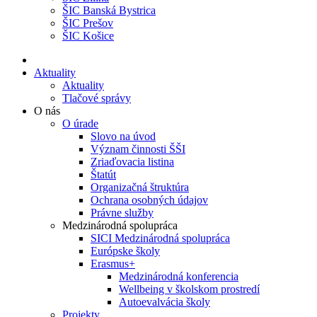
ŠIC Banská Bystrica
ŠIC Prešov
ŠIC Košice
Aktuality
Aktuality
Tlačové správy
O nás
O úrade
Slovo na úvod
Význam činnosti ŠŠI
Zriaďovacia listina
Štatút
Organizačná štruktúra
Ochrana osobných údajov
Právne služby
Medzinárodná spolupráca
SICI Medzinárodná spolupráca
Európske školy
Erasmus+
Medzinárodná konferencia
Wellbeing v školskom prostredí
Autoevalvácia školy
Projekty