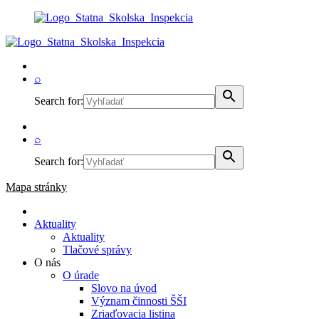
⌕
Search for:
⌕
Search for:
Mapa stránky
Aktuality
Aktuality
Tlačové správy
O nás
O úrade
Slovo na úvod
Význam činnosti ŠŠI
Zriaďovacia listina