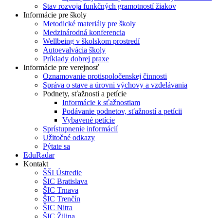
Stav rozvoja funkčných gramotností žiakov
Informácie pre školy
Metodické materiály pre školy
Medzinárodná konferencia
Wellbeing v školskom prostredí
Autoevalvácia školy
Príklady dobrej praxe
Informácie pre verejnosť
Oznamovanie protispoločenskej činnosti
Správa o stave a úrovni výchovy a vzdelávania
Podnety, sťažnosti a petície
Informácie k sťažnostiam
Podávanie podnetov, sťažností a petícii
Vybavené petície
Sprístupnenie informácií
Užitočné odkazy
Pýtate sa
EduRadar
Kontakt
ŠŠI Ústredie
ŠIC Bratislava
ŠIC Trnava
ŠIC Trenčín
ŠIC Nitra
ŠIC Žilina