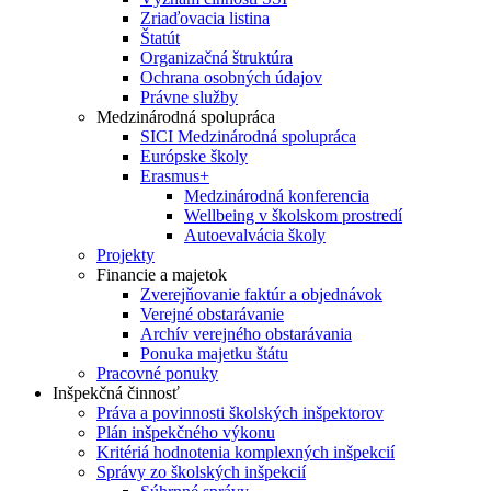
Zriaďovacia listina
Štatút
Organizačná štruktúra
Ochrana osobných údajov
Právne služby
Medzinárodná spolupráca
SICI Medzinárodná spolupráca
Európske školy
Erasmus+
Medzinárodná konferencia
Wellbeing v školskom prostredí
Autoevalvácia školy
Projekty
Financie a majetok
Zverejňovanie faktúr a objednávok
Verejné obstarávanie
Archív verejného obstarávania
Ponuka majetku štátu
Pracovné ponuky
Inšpekčná činnosť
Práva a povinnosti školských inšpektorov
Plán inšpekčného výkonu
Kritériá hodnotenia komplexných inšpekcií
Správy zo školských inšpekcií