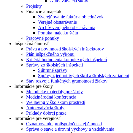
Autoevalvácia školy
Projekty
Financie a majetok
Zverejňovanie faktúr a objednávok
Verejné obstarávanie
Archív verejného obstarávania
Ponuka majetku štátu
Pracovné ponuky
Inšpekčná činnosť
Práva a povinnosti školských inšpektorov
Plán inšpekčného výkonu
Kritériá hodnotenia komplexných inšpekcií
Správy zo školských inšpekcií
Súhrnné správy
Správy z jednotlivých škôl a školských zariadení
Stav rozvoja funkčných gramotností žiakov
Informácie pre školy
Metodické materiály pre školy
Medzinárodná konferencia
Wellbeing v školskom prostredí
Autoevalvácia školy
Príklady dobrej praxe
Informácie pre verejnosť
Oznamovanie protispoločenskej činnosti
Správa o stave a úrovni výchovy a vzdelávania