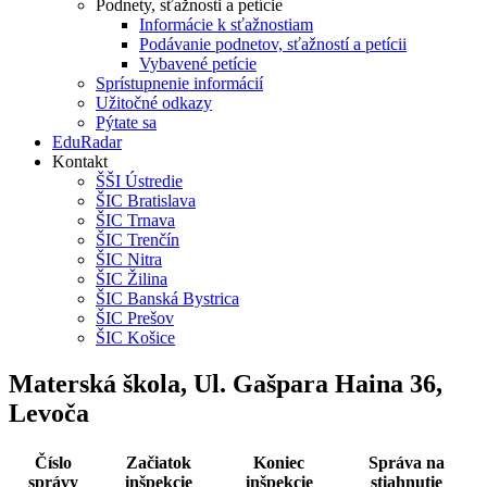
Podnety, sťažnosti a petície
Informácie k sťažnostiam
Podávanie podnetov, sťažností a petícii
Vybavené petície
Sprístupnenie informácií
Užitočné odkazy
Pýtate sa
EduRadar
Kontakt
ŠŠI Ústredie
ŠIC Bratislava
ŠIC Trnava
ŠIC Trenčín
ŠIC Nitra
ŠIC Žilina
ŠIC Banská Bystrica
ŠIC Prešov
ŠIC Košice
Materská škola, Ul. Gašpara Haina 36,
Levoča
Číslo
Začiatok
Koniec
Správa na
správy
inšpekcie
inšpekcie
stiahnutie