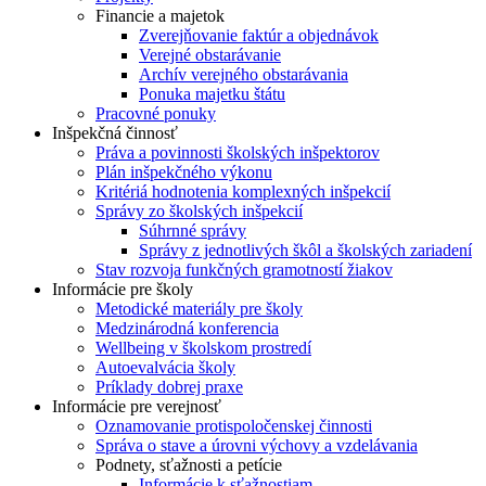
Financie a majetok
Zverejňovanie faktúr a objednávok
Verejné obstarávanie
Archív verejného obstarávania
Ponuka majetku štátu
Pracovné ponuky
Inšpekčná činnosť
Práva a povinnosti školských inšpektorov
Plán inšpekčného výkonu
Kritériá hodnotenia komplexných inšpekcií
Správy zo školských inšpekcií
Súhrnné správy
Správy z jednotlivých škôl a školských zariadení
Stav rozvoja funkčných gramotností žiakov
Informácie pre školy
Metodické materiály pre školy
Medzinárodná konferencia
Wellbeing v školskom prostredí
Autoevalvácia školy
Príklady dobrej praxe
Informácie pre verejnosť
Oznamovanie protispoločenskej činnosti
Správa o stave a úrovni výchovy a vzdelávania
Podnety, sťažnosti a petície
Informácie k sťažnostiam