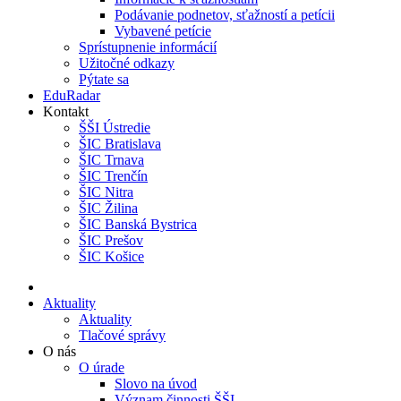
Podávanie podnetov, sťažností a petícii
Vybavené petície
Sprístupnenie informácií
Užitočné odkazy
Pýtate sa
EduRadar
Kontakt
ŠŠI Ústredie
ŠIC Bratislava
ŠIC Trnava
ŠIC Trenčín
ŠIC Nitra
ŠIC Žilina
ŠIC Banská Bystrica
ŠIC Prešov
ŠIC Košice
Aktuality
Aktuality
Tlačové správy
O nás
O úrade
Slovo na úvod
Význam činnosti ŠŠI