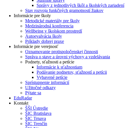
Súhrnné správy
Správy z jednotlivých škôl a školských zariadení
Stav rozvoja funkčných gramotností žiakov
Informácie pre školy
Metodické materiály pre školy
Medzinárodná konferencia
Wellbeing v školskom prostredí
Autoevalvácia školy
Príklady dobrej praxe
Informácie pre verejnosť
Oznamovanie protispoločenskej činnosti
Správa o stave a úrovni výchovy a vzdelávania
Podnety, sťažnosti a petície
Informácie k sťažnostiam
Podávanie podnetov, sťažností a petícii
Vybavené petície
Sprístupnenie informácií
Užitočné odkazy
Pýtate sa
EduRadar
Kontakt
ŠŠI Ústredie
ŠIC Bratislava
ŠIC Trnava
ŠIC Trenčín