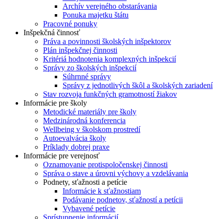
Archív verejného obstarávania
Ponuka majetku štátu
Pracovné ponuky
Inšpekčná činnosť
Práva a povinnosti školských inšpektorov
Plán inšpekčnej činnosti
Kritériá hodnotenia komplexných inšpekcií
Správy zo školských inšpekcií
Súhrnné správy
Správy z jednotlivých škôl a školských zariadení
Stav rozvoja funkčných gramotností žiakov
Informácie pre školy
Metodické materiály pre školy
Medzinárodná konferencia
Wellbeing v školskom prostredí
Autoevalvácia školy
Príklady dobrej praxe
Informácie pre verejnosť
Oznamovanie protispoločenskej činnosti
Správa o stave a úrovni výchovy a vzdelávania
Podnety, sťažnosti a petície
Informácie k sťažnostiam
Podávanie podnetov, sťažností a petícii
Vybavené petície
Sprístupnenie informácií