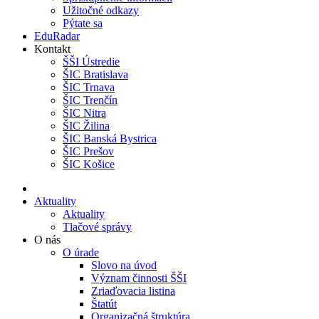
Užitočné odkazy
Pýtate sa
EduRadar
Kontakt
ŠŠI Ústredie
ŠIC Bratislava
ŠIC Trnava
ŠIC Trenčín
ŠIC Nitra
ŠIC Žilina
ŠIC Banská Bystrica
ŠIC Prešov
ŠIC Košice
Aktuality
Aktuality
Tlačové správy
O nás
O úrade
Slovo na úvod
Význam činnosti ŠŠI
Zriaďovacia listina
Štatút
Organizačná štruktúra