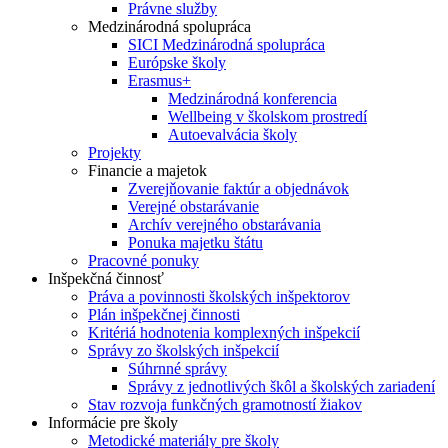
Právne služby
Medzinárodná spolupráca
SICI Medzinárodná spolupráca
Európske školy
Erasmus+
Medzinárodná konferencia
Wellbeing v školskom prostredí
Autoevalvácia školy
Projekty
Financie a majetok
Zverejňovanie faktúr a objednávok
Verejné obstarávanie
Archív verejného obstarávania
Ponuka majetku štátu
Pracovné ponuky
Inšpekčná činnosť
Práva a povinnosti školských inšpektorov
Plán inšpekčnej činnosti
Kritériá hodnotenia komplexných inšpekcií
Správy zo školských inšpekcií
Súhrnné správy
Správy z jednotlivých škôl a školských zariadení
Stav rozvoja funkčných gramotností žiakov
Informácie pre školy
Metodické materiály pre školy