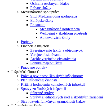
Ochrana osobných údajov
Právne služby
Medzinárodná spolupráca
SICI Medzinárodná spolupráca
Európske školy
Erasmus+
Medzinárodná konferencia
Wellbeing v školskom prostredí
Autoevalvácia školy
Projekty
Financie a majetok
Zverejňovanie faktúr a objednávok
Verejné obstarávanie
Archív verejného obstarávania
Ponuka majetku štátu
Pracovné ponuky
Inšpekčná činnosť
Práva a povinnosti školských inšpektorov
Plán inšpekčnej činnosti
Kritériá hodnotenia komplexných inšpekcií
Správy zo školských inšpekcií
Súhrnné správy
Správy z jednotlivých škôl a školských zariadení
Stav rozvoja funkčných gramotností žiakov
Informácie pre školy