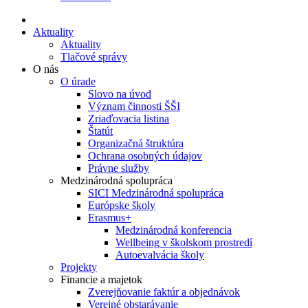
Aktuality
Aktuality
Tlačové správy
O nás
O úrade
Slovo na úvod
Význam činnosti ŠŠI
Zriaďovacia listina
Štatút
Organizačná štruktúra
Ochrana osobných údajov
Právne služby
Medzinárodná spolupráca
SICI Medzinárodná spolupráca
Európske školy
Erasmus+
Medzinárodná konferencia
Wellbeing v školskom prostredí
Autoevalvácia školy
Projekty
Financie a majetok
Zverejňovanie faktúr a objednávok
Verejné obstarávanie