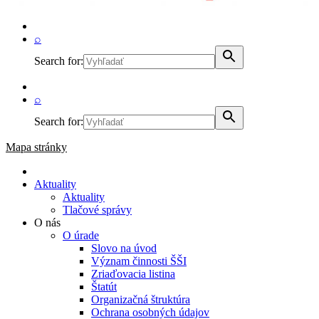
⌕
Search for:
⌕
Search for:
Mapa stránky
Aktuality
Aktuality
Tlačové správy
O nás
O úrade
Slovo na úvod
Význam činnosti ŠŠI
Zriaďovacia listina
Štatút
Organizačná štruktúra
Ochrana osobných údajov