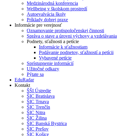
Medzinárodná konferencia
Wellbeing v školskom prostredí
Autoevalvácia školy
Príklady dobrej praxe
Informácie pre verejnosť
Oznamovanie protispoločenskej činnosti
Správa o stave a úrovni výchovy a vzdelávania
Podnety, sťažnosti a petície
Informácie k sťažnostiam
Podávanie podnetov, sťažností a petícii
Vybavené petície
Sprístupnenie informácií
Užitočné odkazy
Pýtate sa
EduRadar
Kontakt
ŠŠI Ústredie
ŠIC Bratislava
ŠIC Trnava
ŠIC Trenčín
ŠIC Nitra
ŠIC Žilina
ŠIC Banská Bystrica
ŠIC Prešov
ŠIC Košice