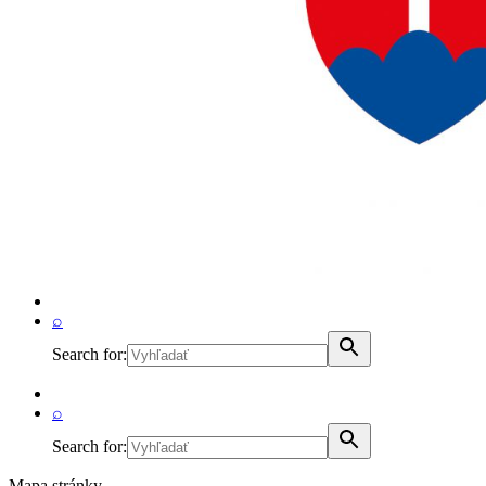
⌕
Search for:
⌕
Search for:
Mapa stránky