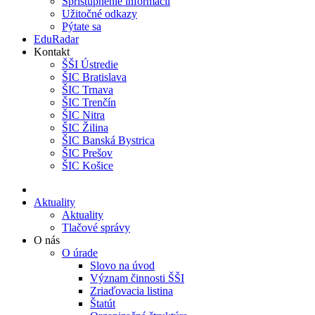
Sprístupnenie informácií
Užitočné odkazy
Pýtate sa
EduRadar
Kontakt
ŠŠI Ústredie
ŠIC Bratislava
ŠIC Trnava
ŠIC Trenčín
ŠIC Nitra
ŠIC Žilina
ŠIC Banská Bystrica
ŠIC Prešov
ŠIC Košice
Aktuality
Aktuality
Tlačové správy
O nás
O úrade
Slovo na úvod
Význam činnosti ŠŠI
Zriaďovacia listina
Štatút