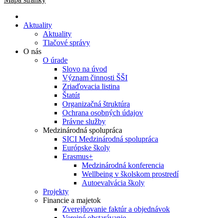
Aktuality
Aktuality
Tlačové správy
O nás
O úrade
Slovo na úvod
Význam činnosti ŠŠI
Zriaďovacia listina
Štatút
Organizačná štruktúra
Ochrana osobných údajov
Právne služby
Medzinárodná spolupráca
SICI Medzinárodná spolupráca
Európske školy
Erasmus+
Medzinárodná konferencia
Wellbeing v školskom prostredí
Autoevalvácia školy
Projekty
Financie a majetok
Zverejňovanie faktúr a objednávok
Verejné obstarávanie