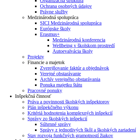
Organizačná štruktúra
Ochrana osobných údajov
Právne služby
Medzinárodná spolupráca
SICI Medzinárodná spolupráca
Európske školy
Erasmus+
Medzinárodná konferencia
Wellbeing v školskom prostredí
Autoevalvácia školy
Projekty
Financie a majetok
Zverejňovanie faktúr a objednávok
Verejné obstarávanie
Archív verejného obstarávania
Ponuka majetku štátu
Pracovné ponuky
Inšpekčná činnosť
Práva a povinnosti školských inšpektorov
Plán inšpekčného výkonu
Kritériá hodnotenia komplexných inšpekcií
Správy zo školských inšpekcií
Súhrnné správy
Správy z jednotlivých škôl a školských zariadení
Stav rozvoja funkčných gramotností žiakov