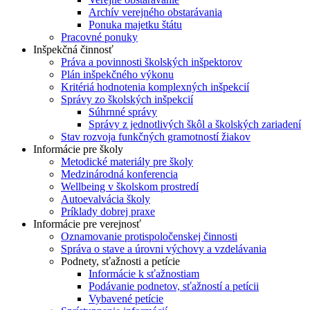
Archív verejného obstarávania
Ponuka majetku štátu
Pracovné ponuky
Inšpekčná činnosť
Práva a povinnosti školských inšpektorov
Plán inšpekčného výkonu
Kritériá hodnotenia komplexných inšpekcií
Správy zo školských inšpekcií
Súhrnné správy
Správy z jednotlivých škôl a školských zariadení
Stav rozvoja funkčných gramotností žiakov
Informácie pre školy
Metodické materiály pre školy
Medzinárodná konferencia
Wellbeing v školskom prostredí
Autoevalvácia školy
Príklady dobrej praxe
Informácie pre verejnosť
Oznamovanie protispoločenskej činnosti
Správa o stave a úrovni výchovy a vzdelávania
Podnety, sťažnosti a petície
Informácie k sťažnostiam
Podávanie podnetov, sťažností a petícii
Vybavené petície