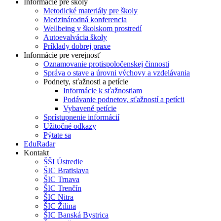
Informácie pre školy
Metodické materiály pre školy
Medzinárodná konferencia
Wellbeing v školskom prostredí
Autoevalvácia školy
Príklady dobrej praxe
Informácie pre verejnosť
Oznamovanie protispoločenskej činnosti
Správa o stave a úrovni výchovy a vzdelávania
Podnety, sťažnosti a petície
Informácie k sťažnostiam
Podávanie podnetov, sťažností a petícii
Vybavené petície
Sprístupnenie informácií
Užitočné odkazy
Pýtate sa
EduRadar
Kontakt
ŠŠI Ústredie
ŠIC Bratislava
ŠIC Trnava
ŠIC Trenčín
ŠIC Nitra
ŠIC Žilina
ŠIC Banská Bystrica