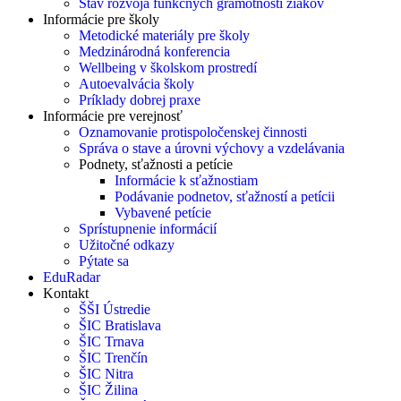
Stav rozvoja funkčných gramotností žiakov
Informácie pre školy
Metodické materiály pre školy
Medzinárodná konferencia
Wellbeing v školskom prostredí
Autoevalvácia školy
Príklady dobrej praxe
Informácie pre verejnosť
Oznamovanie protispoločenskej činnosti
Správa o stave a úrovni výchovy a vzdelávania
Podnety, sťažnosti a petície
Informácie k sťažnostiam
Podávanie podnetov, sťažností a petícii
Vybavené petície
Sprístupnenie informácií
Užitočné odkazy
Pýtate sa
EduRadar
Kontakt
ŠŠI Ústredie
ŠIC Bratislava
ŠIC Trnava
ŠIC Trenčín
ŠIC Nitra
ŠIC Žilina