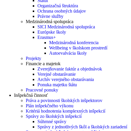
Štatút
Organizačná štruktúra
Ochrana osobných údajov
Právne služby
Medzinárodná spolupráca
SICI Medzinárodná spolupráca
Európske školy
Erasmus+
Medzinárodná konferencia
Wellbeing v školskom prostredí
Autoevalvácia školy
Projekty
Financie a majetok
Zverejňovanie faktúr a objednávok
Verejné obstarávanie
Archív verejného obstarávania
Ponuka majetku štátu
Pracovné ponuky
Inšpekčná činnosť
Práva a povinnosti školských inšpektorov
Plán inšpekčného výkonu
Kritériá hodnotenia komplexných inšpekcií
Správy zo školských inšpekcií
Súhrnné správy
Správy z jednotlivých škôl a školských zariadení