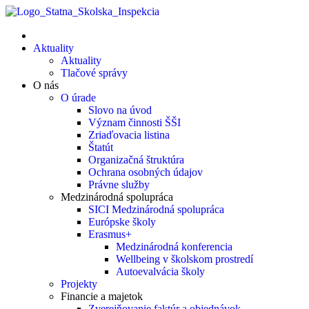
Aktuality
Aktuality
Tlačové správy
O nás
O úrade
Slovo na úvod
Význam činnosti ŠŠI
Zriaďovacia listina
Štatút
Organizačná štruktúra
Ochrana osobných údajov
Právne služby
Medzinárodná spolupráca
SICI Medzinárodná spolupráca
Európske školy
Erasmus+
Medzinárodná konferencia
Wellbeing v školskom prostredí
Autoevalvácia školy
Projekty
Financie a majetok
Zverejňovanie faktúr a objednávok