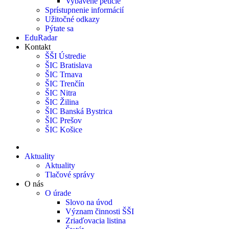
Vybavené petície
Sprístupnenie informácií
Užitočné odkazy
Pýtate sa
EduRadar
Kontakt
ŠŠI Ústredie
ŠIC Bratislava
ŠIC Trnava
ŠIC Trenčín
ŠIC Nitra
ŠIC Žilina
ŠIC Banská Bystrica
ŠIC Prešov
ŠIC Košice
Aktuality
Aktuality
Tlačové správy
O nás
O úrade
Slovo na úvod
Význam činnosti ŠŠI
Zriaďovacia listina