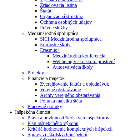
Zriaďovacia listina
Štatút
Organizačná štruktúra
Ochrana osobných údajov
Právne služby
Medzinárodná spolupráca
SICI Medzinárodná spolupráca
Európske školy
Erasmus+
Medzinárodná konferencia
Wellbeing v školskom prostredí
Autoevalvácia školy
Projekty
Financie a majetok
Zverejňovanie faktúr a objednávok
Verejné obstarávanie
Archív verejného obstarávania
Ponuka majetku štátu
Pracovné ponuky
Inšpekčná činnosť
Práva a povinnosti školských inšpektorov
Plán inšpekčného výkonu
Kritériá hodnotenia komplexných inšpekcií
Správy zo školských inšpekcií