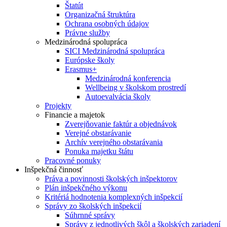
Štatút
Organizačná štruktúra
Ochrana osobných údajov
Právne služby
Medzinárodná spolupráca
SICI Medzinárodná spolupráca
Európske školy
Erasmus+
Medzinárodná konferencia
Wellbeing v školskom prostredí
Autoevalvácia školy
Projekty
Financie a majetok
Zverejňovanie faktúr a objednávok
Verejné obstarávanie
Archív verejného obstarávania
Ponuka majetku štátu
Pracovné ponuky
Inšpekčná činnosť
Práva a povinnosti školských inšpektorov
Plán inšpekčného výkonu
Kritériá hodnotenia komplexných inšpekcií
Správy zo školských inšpekcií
Súhrnné správy
Správy z jednotlivých škôl a školských zariadení