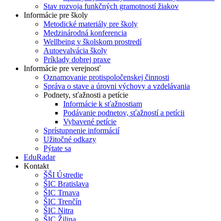
Stav rozvoja funkčných gramotností žiakov
Informácie pre školy
Metodické materiály pre školy
Medzinárodná konferencia
Wellbeing v školskom prostredí
Autoevalvácia školy
Príklady dobrej praxe
Informácie pre verejnosť
Oznamovanie protispoločenskej činnosti
Správa o stave a úrovni výchovy a vzdelávania
Podnety, sťažnosti a petície
Informácie k sťažnostiam
Podávanie podnetov, sťažností a petícii
Vybavené petície
Sprístupnenie informácií
Užitočné odkazy
Pýtate sa
EduRadar
Kontakt
ŠŠI Ústredie
ŠIC Bratislava
ŠIC Trnava
ŠIC Trenčín
ŠIC Nitra
ŠIC Žilina