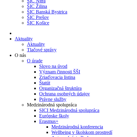
ŠIC Nitra
ŠIC Žilina
ŠIC Banská Bystrica
ŠIC Prešov
ŠIC Košice
Aktuality
Aktuality
Tlačové správy
O nás
O úrade
Slovo na úvod
Význam činnosti ŠŠI
Zriaďovacia listina
Štatút
Organizačná štruktúra
Ochrana osobných údajov
Právne služby
Medzinárodná spolupráca
SICI Medzinárodná spolupráca
Európske školy
Erasmus+
Medzinárodná konferencia
Wellbeing v školskom prostredí