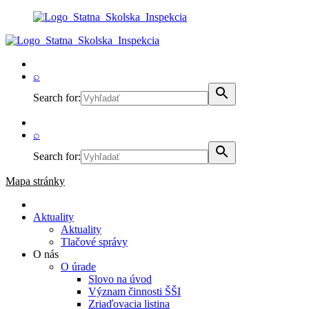
⌕
Search for:
⌕
Search for:
Mapa stránky
Aktuality
Aktuality
Tlačové správy
O nás
O úrade
Slovo na úvod
Význam činnosti ŠŠI
Zriaďovacia listina