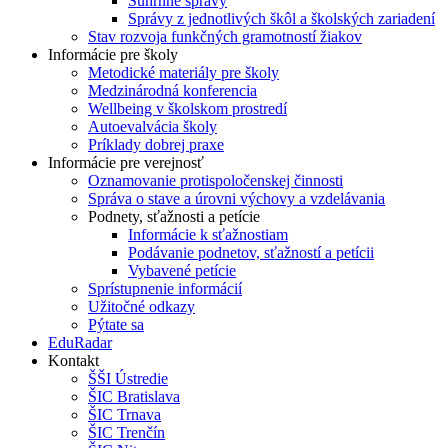
Súhrnné správy
Správy z jednotlivých škôl a školských zariadení
Stav rozvoja funkčných gramotností žiakov
Informácie pre školy
Metodické materiály pre školy
Medzinárodná konferencia
Wellbeing v školskom prostredí
Autoevalvácia školy
Príklady dobrej praxe
Informácie pre verejnosť
Oznamovanie protispoločenskej činnosti
Správa o stave a úrovni výchovy a vzdelávania
Podnety, sťažnosti a petície
Informácie k sťažnostiam
Podávanie podnetov, sťažností a petícii
Vybavené petície
Sprístupnenie informácií
Užitočné odkazy
Pýtate sa
EduRadar
Kontakt
ŠŠI Ústredie
ŠIC Bratislava
ŠIC Trnava
ŠIC Trenčín