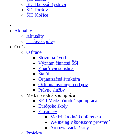
ŠIC Banská Bystrica
ŠIC Prešov
ŠIC Košice
Aktuality
Aktuality
Tlačové správy
O nás
O úrade
Slovo na úvod
Význam činnosti ŠŠI
Zriaďovacia listina
Štatút
Organizačná štruktúra
Ochrana osobných údajov
Právne služby
Medzinárodná spolupráca
SICI Medzinárodná spolupráca
Európske školy
Erasmus+
Medzinárodná konferencia
Wellbeing v školskom prostredí
Autoevalvácia školy
Projekty