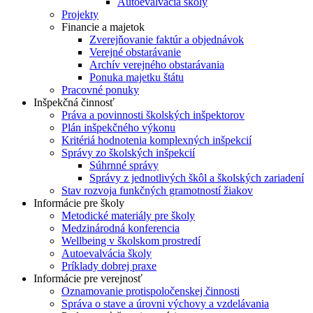
Autoevalvácia školy
Projekty
Financie a majetok
Zverejňovanie faktúr a objednávok
Verejné obstarávanie
Archív verejného obstarávania
Ponuka majetku štátu
Pracovné ponuky
Inšpekčná činnosť
Práva a povinnosti školských inšpektorov
Plán inšpekčného výkonu
Kritériá hodnotenia komplexných inšpekcií
Správy zo školských inšpekcií
Súhrnné správy
Správy z jednotlivých škôl a školských zariadení
Stav rozvoja funkčných gramotností žiakov
Informácie pre školy
Metodické materiály pre školy
Medzinárodná konferencia
Wellbeing v školskom prostredí
Autoevalvácia školy
Príklady dobrej praxe
Informácie pre verejnosť
Oznamovanie protispoločenskej činnosti
Správa o stave a úrovni výchovy a vzdelávania