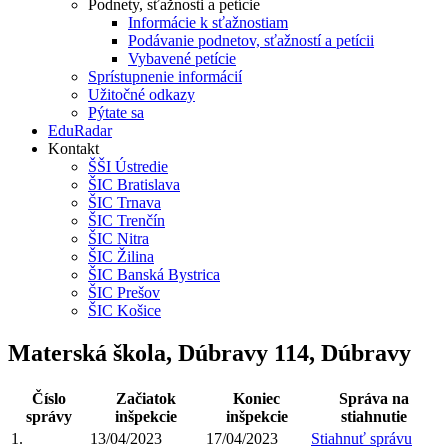
Podnety, sťažnosti a petície
Informácie k sťažnostiam
Podávanie podnetov, sťažností a petícii
Vybavené petície
Sprístupnenie informácií
Užitočné odkazy
Pýtate sa
EduRadar
Kontakt
ŠŠI Ústredie
ŠIC Bratislava
ŠIC Trnava
ŠIC Trenčín
ŠIC Nitra
ŠIC Žilina
ŠIC Banská Bystrica
ŠIC Prešov
ŠIC Košice
Materská škola, Dúbravy 114, Dúbravy
Číslo
Začiatok
Koniec
Správa na
správy
inšpekcie
inšpekcie
stiahnutie
1.
13/04/2023
17/04/2023
Stiahnuť správu