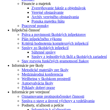
Financie a majetok
Zverejňovanie faktúr a objednávok
Verejné obstarávanie
Archív verejného obstarávania
Ponuka majetku štátu
Pracovné ponuky
Inšpekčná činnosť
Práva a povinnosti školských inšpektorov
Plán inšpekčného výkonu
Kritériá hodnotenia komplexných inšpekcií
Správy zo školských inšpekcií
Súhrnné správy
Správy z jednotlivých škôl a školských zariadení
Stav rozvoja funkčných gramotností žiakov
Informácie pre školy
Metodické materiály pre školy
Medzinárodná konferencia
Wellbeing v školskom prostredí
Autoevalvácia školy
Príklady dobrej praxe
Informácie pre verejnosť
Oznamovanie protispoločenskej činnosti
Správa o stave a úrovni výchovy a vzdelávania
Podnety, sťažnosti a petície
Informácie k sťažnostiam