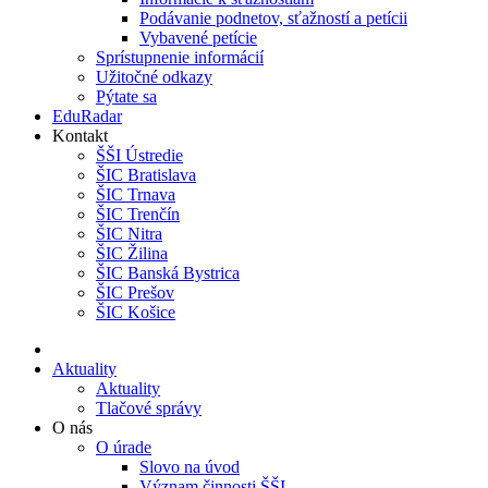
Podávanie podnetov, sťažností a petícii
Vybavené petície
Sprístupnenie informácií
Užitočné odkazy
Pýtate sa
EduRadar
Kontakt
ŠŠI Ústredie
ŠIC Bratislava
ŠIC Trnava
ŠIC Trenčín
ŠIC Nitra
ŠIC Žilina
ŠIC Banská Bystrica
ŠIC Prešov
ŠIC Košice
Aktuality
Aktuality
Tlačové správy
O nás
O úrade
Slovo na úvod
Význam činnosti ŠŠI