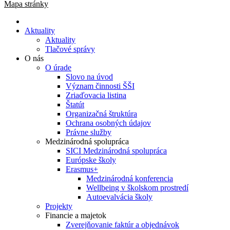
Mapa stránky
Aktuality
Aktuality
Tlačové správy
O nás
O úrade
Slovo na úvod
Význam činnosti ŠŠI
Zriaďovacia listina
Štatút
Organizačná štruktúra
Ochrana osobných údajov
Právne služby
Medzinárodná spolupráca
SICI Medzinárodná spolupráca
Európske školy
Erasmus+
Medzinárodná konferencia
Wellbeing v školskom prostredí
Autoevalvácia školy
Projekty
Financie a majetok
Zverejňovanie faktúr a objednávok