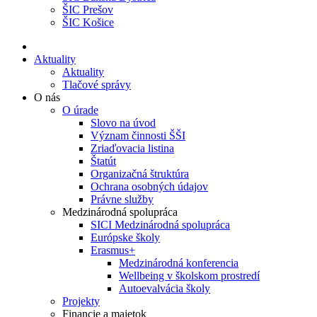
ŠIC Prešov
ŠIC Košice
Aktuality
Aktuality
Tlačové správy
O nás
O úrade
Slovo na úvod
Význam činnosti ŠŠI
Zriaďovacia listina
Štatút
Organizačná štruktúra
Ochrana osobných údajov
Právne služby
Medzinárodná spolupráca
SICI Medzinárodná spolupráca
Európske školy
Erasmus+
Medzinárodná konferencia
Wellbeing v školskom prostredí
Autoevalvácia školy
Projekty
Financie a majetok