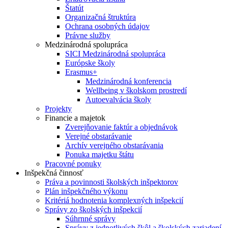
Štatút
Organizačná štruktúra
Ochrana osobných údajov
Právne služby
Medzinárodná spolupráca
SICI Medzinárodná spolupráca
Európske školy
Erasmus+
Medzinárodná konferencia
Wellbeing v školskom prostredí
Autoevalvácia školy
Projekty
Financie a majetok
Zverejňovanie faktúr a objednávok
Verejné obstarávanie
Archív verejného obstarávania
Ponuka majetku štátu
Pracovné ponuky
Inšpekčná činnosť
Práva a povinnosti školských inšpektorov
Plán inšpekčného výkonu
Kritériá hodnotenia komplexných inšpekcií
Správy zo školských inšpekcií
Súhrnné správy
Správy z jednotlivých škôl a školských zariadení