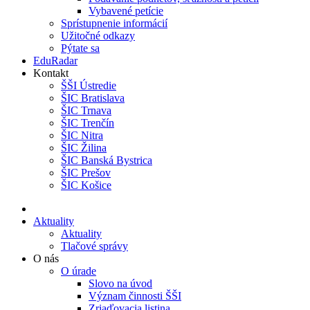
Vybavené petície
Sprístupnenie informácií
Užitočné odkazy
Pýtate sa
EduRadar
Kontakt
ŠŠI Ústredie
ŠIC Bratislava
ŠIC Trnava
ŠIC Trenčín
ŠIC Nitra
ŠIC Žilina
ŠIC Banská Bystrica
ŠIC Prešov
ŠIC Košice
Aktuality
Aktuality
Tlačové správy
O nás
O úrade
Slovo na úvod
Význam činnosti ŠŠI
Zriaďovacia listina