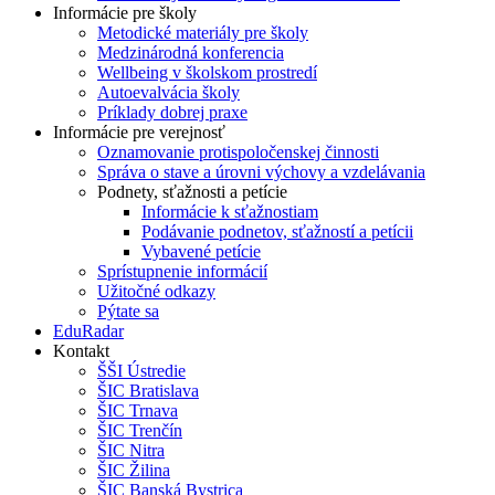
Informácie pre školy
Metodické materiály pre školy
Medzinárodná konferencia
Wellbeing v školskom prostredí
Autoevalvácia školy
Príklady dobrej praxe
Informácie pre verejnosť
Oznamovanie protispoločenskej činnosti
Správa o stave a úrovni výchovy a vzdelávania
Podnety, sťažnosti a petície
Informácie k sťažnostiam
Podávanie podnetov, sťažností a petícii
Vybavené petície
Sprístupnenie informácií
Užitočné odkazy
Pýtate sa
EduRadar
Kontakt
ŠŠI Ústredie
ŠIC Bratislava
ŠIC Trnava
ŠIC Trenčín
ŠIC Nitra
ŠIC Žilina
ŠIC Banská Bystrica