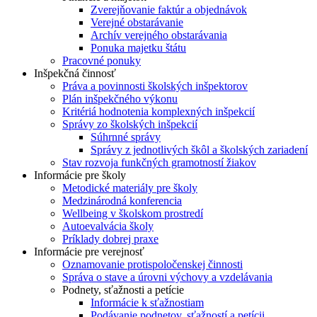
Zverejňovanie faktúr a objednávok
Verejné obstarávanie
Archív verejného obstarávania
Ponuka majetku štátu
Pracovné ponuky
Inšpekčná činnosť
Práva a povinnosti školských inšpektorov
Plán inšpekčného výkonu
Kritériá hodnotenia komplexných inšpekcií
Správy zo školských inšpekcií
Súhrnné správy
Správy z jednotlivých škôl a školských zariadení
Stav rozvoja funkčných gramotností žiakov
Informácie pre školy
Metodické materiály pre školy
Medzinárodná konferencia
Wellbeing v školskom prostredí
Autoevalvácia školy
Príklady dobrej praxe
Informácie pre verejnosť
Oznamovanie protispoločenskej činnosti
Správa o stave a úrovni výchovy a vzdelávania
Podnety, sťažnosti a petície
Informácie k sťažnostiam
Podávanie podnetov, sťažností a petícii