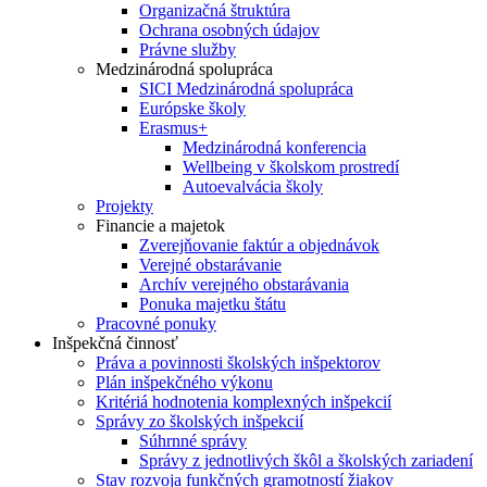
Organizačná štruktúra
Ochrana osobných údajov
Právne služby
Medzinárodná spolupráca
SICI Medzinárodná spolupráca
Európske školy
Erasmus+
Medzinárodná konferencia
Wellbeing v školskom prostredí
Autoevalvácia školy
Projekty
Financie a majetok
Zverejňovanie faktúr a objednávok
Verejné obstarávanie
Archív verejného obstarávania
Ponuka majetku štátu
Pracovné ponuky
Inšpekčná činnosť
Práva a povinnosti školských inšpektorov
Plán inšpekčného výkonu
Kritériá hodnotenia komplexných inšpekcií
Správy zo školských inšpekcií
Súhrnné správy
Správy z jednotlivých škôl a školských zariadení
Stav rozvoja funkčných gramotností žiakov