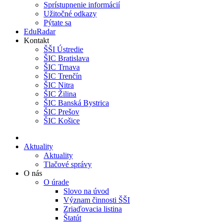
Sprístupnenie informácií
Užitočné odkazy
Pýtate sa
EduRadar
Kontakt
ŠŠI Ústredie
ŠIC Bratislava
ŠIC Trnava
ŠIC Trenčín
ŠIC Nitra
ŠIC Žilina
ŠIC Banská Bystrica
ŠIC Prešov
ŠIC Košice
Aktuality
Aktuality
Tlačové správy
O nás
O úrade
Slovo na úvod
Význam činnosti ŠŠI
Zriaďovacia listina
Štatút