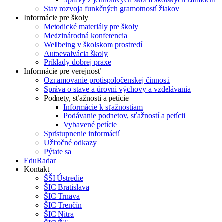
Stav rozvoja funkčných gramotností žiakov
Informácie pre školy
Metodické materiály pre školy
Medzinárodná konferencia
Wellbeing v školskom prostredí
Autoevalvácia školy
Príklady dobrej praxe
Informácie pre verejnosť
Oznamovanie protispoločenskej činnosti
Správa o stave a úrovni výchovy a vzdelávania
Podnety, sťažnosti a petície
Informácie k sťažnostiam
Podávanie podnetov, sťažností a petícii
Vybavené petície
Sprístupnenie informácií
Užitočné odkazy
Pýtate sa
EduRadar
Kontakt
ŠŠI Ústredie
ŠIC Bratislava
ŠIC Trnava
ŠIC Trenčín
ŠIC Nitra