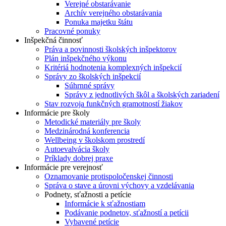
Verejné obstarávanie
Archív verejného obstarávania
Ponuka majetku štátu
Pracovné ponuky
Inšpekčná činnosť
Práva a povinnosti školských inšpektorov
Plán inšpekčného výkonu
Kritériá hodnotenia komplexných inšpekcií
Správy zo školských inšpekcií
Súhrnné správy
Správy z jednotlivých škôl a školských zariadení
Stav rozvoja funkčných gramotností žiakov
Informácie pre školy
Metodické materiály pre školy
Medzinárodná konferencia
Wellbeing v školskom prostredí
Autoevalvácia školy
Príklady dobrej praxe
Informácie pre verejnosť
Oznamovanie protispoločenskej činnosti
Správa o stave a úrovni výchovy a vzdelávania
Podnety, sťažnosti a petície
Informácie k sťažnostiam
Podávanie podnetov, sťažností a petícii
Vybavené petície