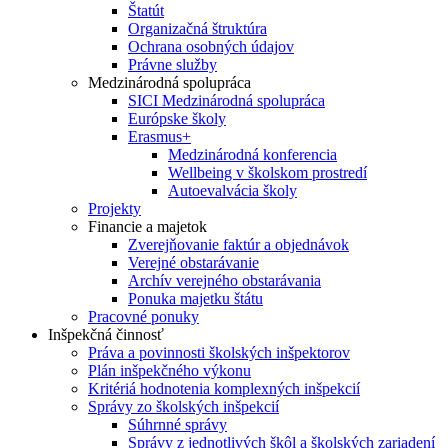
Štatút
Organizačná štruktúra
Ochrana osobných údajov
Právne služby
Medzinárodná spolupráca
SICI Medzinárodná spolupráca
Európske školy
Erasmus+
Medzinárodná konferencia
Wellbeing v školskom prostredí
Autoevalvácia školy
Projekty
Financie a majetok
Zverejňovanie faktúr a objednávok
Verejné obstarávanie
Archív verejného obstarávania
Ponuka majetku štátu
Pracovné ponuky
Inšpekčná činnosť
Práva a povinnosti školských inšpektorov
Plán inšpekčného výkonu
Kritériá hodnotenia komplexných inšpekcií
Správy zo školských inšpekcií
Súhrnné správy
Správy z jednotlivých škôl a školských zariadení