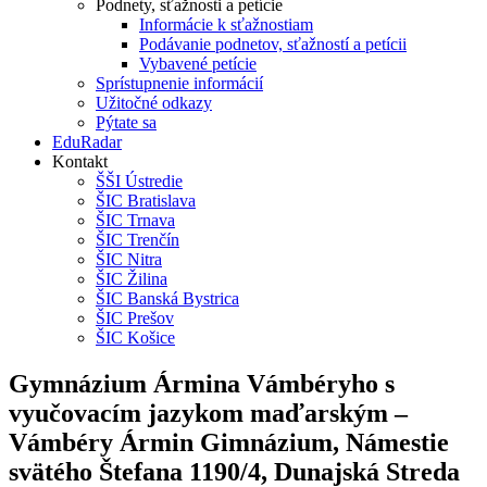
Podnety, sťažnosti a petície
Informácie k sťažnostiam
Podávanie podnetov, sťažností a petícii
Vybavené petície
Sprístupnenie informácií
Užitočné odkazy
Pýtate sa
EduRadar
Kontakt
ŠŠI Ústredie
ŠIC Bratislava
ŠIC Trnava
ŠIC Trenčín
ŠIC Nitra
ŠIC Žilina
ŠIC Banská Bystrica
ŠIC Prešov
ŠIC Košice
Gymnázium Ármina Vámbéryho s
vyučovacím jazykom maďarským –
Vámbéry Ármin Gimnázium, Námestie
svätého Štefana 1190/4, Dunajská Streda