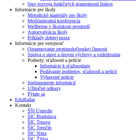
Stav rozvoja funkčných gramotností žiakov
Informácie pre školy
Metodické materiály pre školy
Medzinárodná konferencia
Wellbeing v školskom prostredí
Autoevalvácia školy
Príklady dobrej praxe
Informácie pre verejnosť
Oznamovanie protispoločenskej činnosti
Správa o stave a úrovni výchovy a vzdelávania
Podnety, sťažnosti a petície
Informácie k sťažnostiam
Podávanie podnetov, sťažností a petícii
Vybavené petície
Sprístupnenie informácií
Užitočné odkazy
Pýtate sa
EduRadar
Kontakt
ŠŠI Ústredie
ŠIC Bratislava
ŠIC Trnava
ŠIC Trenčín
ŠIC Nitra
ŠIC Žilina