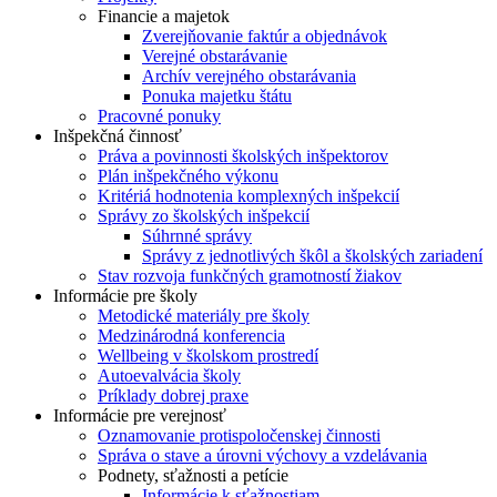
Financie a majetok
Zverejňovanie faktúr a objednávok
Verejné obstarávanie
Archív verejného obstarávania
Ponuka majetku štátu
Pracovné ponuky
Inšpekčná činnosť
Práva a povinnosti školských inšpektorov
Plán inšpekčného výkonu
Kritériá hodnotenia komplexných inšpekcií
Správy zo školských inšpekcií
Súhrnné správy
Správy z jednotlivých škôl a školských zariadení
Stav rozvoja funkčných gramotností žiakov
Informácie pre školy
Metodické materiály pre školy
Medzinárodná konferencia
Wellbeing v školskom prostredí
Autoevalvácia školy
Príklady dobrej praxe
Informácie pre verejnosť
Oznamovanie protispoločenskej činnosti
Správa o stave a úrovni výchovy a vzdelávania
Podnety, sťažnosti a petície
Informácie k sťažnostiam