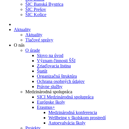
ŠIC Banská Bystrica
ŠIC Prešov
ŠIC Košice
Aktuality
Aktuality
Tlačové správy
O nás
O úrade
Slovo na úvod
Význam činnosti ŠŠI
Zriaďovacia listina
Štatút
Organizačná štruktúra
Ochrana osobných údajov
Právne služby
Medzinárodná spolupráca
SICI Medzinárodná spolupráca
Európske školy
Erasmus+
Medzinárodná konferencia
Wellbeing v školskom prostredí
Autoevalvácia školy
Projekty