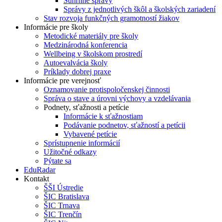
Súhrnné správy
Správy z jednotlivých škôl a školských zariadení
Stav rozvoja funkčných gramotností žiakov
Informácie pre školy
Metodické materiály pre školy
Medzinárodná konferencia
Wellbeing v školskom prostredí
Autoevalvácia školy
Príklady dobrej praxe
Informácie pre verejnosť
Oznamovanie protispoločenskej činnosti
Správa o stave a úrovni výchovy a vzdelávania
Podnety, sťažnosti a petície
Informácie k sťažnostiam
Podávanie podnetov, sťažností a petícii
Vybavené petície
Sprístupnenie informácií
Užitočné odkazy
Pýtate sa
EduRadar
Kontakt
ŠŠI Ústredie
ŠIC Bratislava
ŠIC Trnava
ŠIC Trenčín