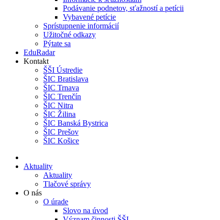
Podávanie podnetov, sťažností a petícii
Vybavené petície
Sprístupnenie informácií
Užitočné odkazy
Pýtate sa
EduRadar
Kontakt
ŠŠI Ústredie
ŠIC Bratislava
ŠIC Trnava
ŠIC Trenčín
ŠIC Nitra
ŠIC Žilina
ŠIC Banská Bystrica
ŠIC Prešov
ŠIC Košice
Aktuality
Aktuality
Tlačové správy
O nás
O úrade
Slovo na úvod
Význam činnosti ŠŠI