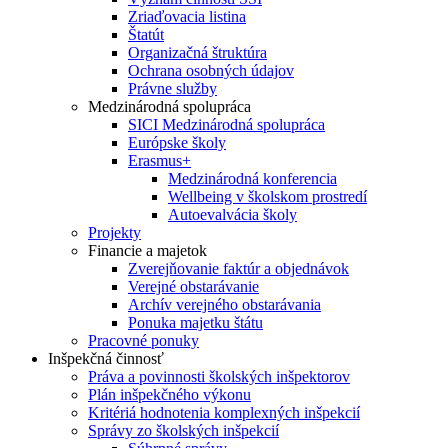
Zriaďovacia listina
Štatút
Organizačná štruktúra
Ochrana osobných údajov
Právne služby
Medzinárodná spolupráca
SICI Medzinárodná spolupráca
Európske školy
Erasmus+
Medzinárodná konferencia
Wellbeing v školskom prostredí
Autoevalvácia školy
Projekty
Financie a majetok
Zverejňovanie faktúr a objednávok
Verejné obstarávanie
Archív verejného obstarávania
Ponuka majetku štátu
Pracovné ponuky
Inšpekčná činnosť
Práva a povinnosti školských inšpektorov
Plán inšpekčného výkonu
Kritériá hodnotenia komplexných inšpekcií
Správy zo školských inšpekcií