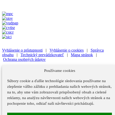
Vyhlásenie o prístupnosti
|
Vyhlásenie o cookies
|
Správca
obsahu
|
Technický prevádzkovateľ
|
Mapa stránok
|
Ochrana osobných údajov
Vyhlásenie o prístupnosti
|
Vyhlásenie o cookies
|
Správca
Používame cookies
obsahu
Súbory cookie a ďalšie technológie sledovania používame na
Technický prevádzkovateľ
|
Mapa stránok
|
Ochrana osobných
údajov
zlepšenie vášho zážitku z prehliadania našich webových stránok,
na to, aby sme vám zobrazovali prispôsobený obsah a cielené
Vyhlásenie o prístupnosti
reklamy, na analýzu návštevnosti našich webových stránok a na
Vyhlásenie o cookies
pochopenie toho, odkiaľ naši návštevníci prichádzajú.
Správca obsahu