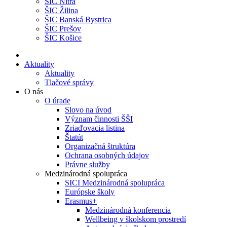
ŠIC Nitra
ŠIC Žilina
ŠIC Banská Bystrica
ŠIC Prešov
ŠIC Košice
Aktuality
Aktuality
Tlačové správy
O nás
O úrade
Slovo na úvod
Význam činnosti ŠŠI
Zriaďovacia listina
Štatút
Organizačná štruktúra
Ochrana osobných údajov
Právne služby
Medzinárodná spolupráca
SICI Medzinárodná spolupráca
Európske školy
Erasmus+
Medzinárodná konferencia
Wellbeing v školskom prostredí