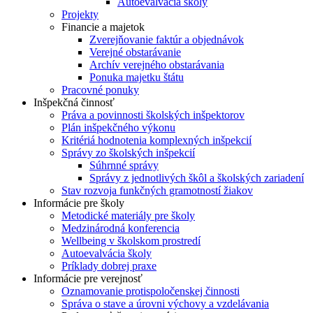
Autoevalvácia školy
Projekty
Financie a majetok
Zverejňovanie faktúr a objednávok
Verejné obstarávanie
Archív verejného obstarávania
Ponuka majetku štátu
Pracovné ponuky
Inšpekčná činnosť
Práva a povinnosti školských inšpektorov
Plán inšpekčného výkonu
Kritériá hodnotenia komplexných inšpekcií
Správy zo školských inšpekcií
Súhrnné správy
Správy z jednotlivých škôl a školských zariadení
Stav rozvoja funkčných gramotností žiakov
Informácie pre školy
Metodické materiály pre školy
Medzinárodná konferencia
Wellbeing v školskom prostredí
Autoevalvácia školy
Príklady dobrej praxe
Informácie pre verejnosť
Oznamovanie protispoločenskej činnosti
Správa o stave a úrovni výchovy a vzdelávania