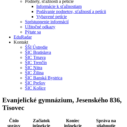
Podnety, sťažnosti a petície
Informácie k sťažnostiam
Podávanie podnetov, sťažností a petícii
Vybavené petície
Sprístupnenie informácií
Užitočné odkazy
Pýtate sa
EduRadar
Kontakt
ŠŠI Ústredie
ŠIC Bratislava
ŠIC Trnava
ŠIC Trenčín
ŠIC Nitra
ŠIC Žilina
ŠIC Banská Bystrica
ŠIC Prešov
ŠIC Košice
Evanjelické gymnázium, Jesenského 836,
Tisovec
Číslo
Začiatok
Koniec
Správa na
správy
inšpekcie
inšpekcie
stiahnutie