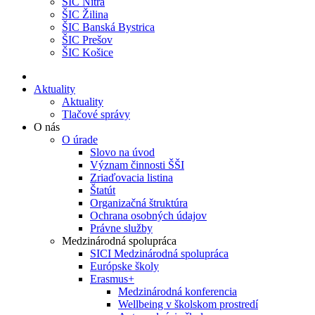
ŠIC Nitra
ŠIC Žilina
ŠIC Banská Bystrica
ŠIC Prešov
ŠIC Košice
Aktuality
Aktuality
Tlačové správy
O nás
O úrade
Slovo na úvod
Význam činnosti ŠŠI
Zriaďovacia listina
Štatút
Organizačná štruktúra
Ochrana osobných údajov
Právne služby
Medzinárodná spolupráca
SICI Medzinárodná spolupráca
Európske školy
Erasmus+
Medzinárodná konferencia
Wellbeing v školskom prostredí