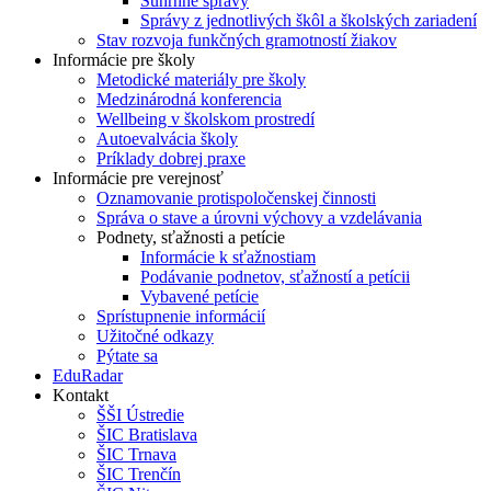
Súhrnné správy
Správy z jednotlivých škôl a školských zariadení
Stav rozvoja funkčných gramotností žiakov
Informácie pre školy
Metodické materiály pre školy
Medzinárodná konferencia
Wellbeing v školskom prostredí
Autoevalvácia školy
Príklady dobrej praxe
Informácie pre verejnosť
Oznamovanie protispoločenskej činnosti
Správa o stave a úrovni výchovy a vzdelávania
Podnety, sťažnosti a petície
Informácie k sťažnostiam
Podávanie podnetov, sťažností a petícii
Vybavené petície
Sprístupnenie informácií
Užitočné odkazy
Pýtate sa
EduRadar
Kontakt
ŠŠI Ústredie
ŠIC Bratislava
ŠIC Trnava
ŠIC Trenčín