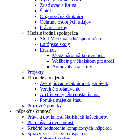
Zriaďovacia listina
Štatút
Organizačná štruktúra
Ochrana osobných údajov
Právne služby
Medzinárodná spolupráca
SICI Medzinárodná spolupráca
Európske školy
Erasmus+
Medzinárodná konferencia
Wellbeing v školskom prostredí
Autoevalvácia školy
Projekty
Financie a majetok
Zverejňovanie faktúr a objednávok
Verejné obstarávanie
Archív verejného obstarávania
Ponuka majetku štátu
Pracovné ponuky
Inšpekčná činnosť
Práva a povinnosti školských inšpektorov
Plán inšpekčnej činnosti
Kritériá hodnotenia komplexných inšpekcií
Správy zo školských inšpekcií