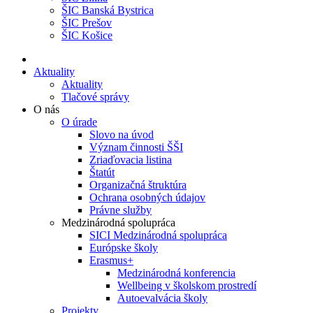
ŠIC Banská Bystrica
ŠIC Prešov
ŠIC Košice
Aktuality
Aktuality
Tlačové správy
O nás
O úrade
Slovo na úvod
Význam činnosti ŠŠI
Zriaďovacia listina
Štatút
Organizačná štruktúra
Ochrana osobných údajov
Právne služby
Medzinárodná spolupráca
SICI Medzinárodná spolupráca
Európske školy
Erasmus+
Medzinárodná konferencia
Wellbeing v školskom prostredí
Autoevalvácia školy
Projekty