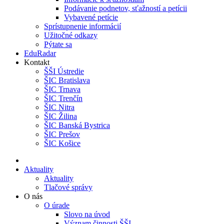
Podávanie podnetov, sťažností a petícii
Vybavené petície
Sprístupnenie informácií
Užitočné odkazy
Pýtate sa
EduRadar
Kontakt
ŠŠI Ústredie
ŠIC Bratislava
ŠIC Trnava
ŠIC Trenčín
ŠIC Nitra
ŠIC Žilina
ŠIC Banská Bystrica
ŠIC Prešov
ŠIC Košice
Aktuality
Aktuality
Tlačové správy
O nás
O úrade
Slovo na úvod
Význam činnosti ŠŠI