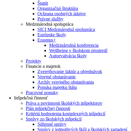
Štatút
Organizačná štruktúra
Ochrana osobných údajov
Právne služby
Medzinárodná spolupráca
SICI Medzinárodná spolupráca
Európske školy
Erasmus+
Medzinárodná konferencia
Wellbeing v školskom prostredí
Autoevalvácia školy
Projekty
Financie a majetok
Zverejňovanie faktúr a objednávok
Verejné obstarávanie
Archív verejného obstarávania
Ponuka majetku štátu
Pracovné ponuky
Inšpekčná činnosť
Práva a povinnosti školských inšpektorov
Plán inšpekčnej činnosti
Kritériá hodnotenia komplexných inšpekcií
Správy zo školských inšpekcií
Súhrnné správy
Správy z jednotlivých škôl a školských zariadení