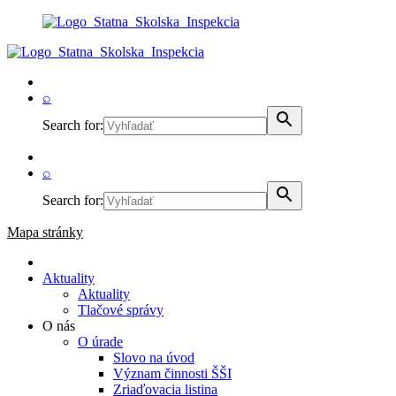
⌕
Search for:
⌕
Search for:
Mapa stránky
Aktuality
Aktuality
Tlačové správy
O nás
O úrade
Slovo na úvod
Význam činnosti ŠŠI
Zriaďovacia listina