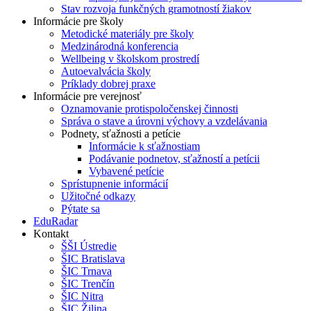
Stav rozvoja funkčných gramotností žiakov
Informácie pre školy
Metodické materiály pre školy
Medzinárodná konferencia
Wellbeing v školskom prostredí
Autoevalvácia školy
Príklady dobrej praxe
Informácie pre verejnosť
Oznamovanie protispoločenskej činnosti
Správa o stave a úrovni výchovy a vzdelávania
Podnety, sťažnosti a petície
Informácie k sťažnostiam
Podávanie podnetov, sťažností a petícii
Vybavené petície
Sprístupnenie informácií
Užitočné odkazy
Pýtate sa
EduRadar
Kontakt
ŠŠI Ústredie
ŠIC Bratislava
ŠIC Trnava
ŠIC Trenčín
ŠIC Nitra
ŠIC Žilina