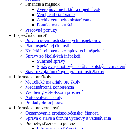
Financie a majetok
Zverejňovanie faktúr a objednávok
Verejné obstarávanie
Archív verejného obstarávania
Ponuka majetku štátu
Pracovné ponuky
Inšpekčná činnosť
Práva a povinnosti školských inšpektorov
Plán inšpekčnej činnosti
Kritériá hodnotenia komplexných inšpekcií
Správy zo školských inšpekcií
Súhrnné správy
Správy z jednotlivých škôl a školských zariadení
Stav rozvoja funkčných gramotností žiakov
Informácie pre školy
Metodické materiály pre školy
Medzinárodná konferencia
Wellbeing v školskom prostredí
Autoevalvácia školy
Príklady dobrej praxe
Informácie pre verejnosť
Oznamovanie protispoločenskej činnosti
Správa o stave a úrovni výchovy a vzdelávania
Podnety, sťažnosti a petície
Informácie k sťažnostiam