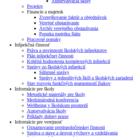
Autoevalvácia školy
Projekty
Financie a majetok
Zverejňovanie faktúr a objednávok
Verejné obstarávanie
Archív verejného obstarávania
Ponuka majetku štátu
Pracovné ponuky
Inšpekčná činnosť
Práva a povinnosti školských inšpektorov
Plán inšpekčnej činnosti
Kritériá hodnotenia komplexných inšpekcií
Správy zo školských inšpekcií
Súhrnné správy
Správy z jednotlivých škôl a školských zariadení
Stav rozvoja funkčných gramotností žiakov
Informácie pre školy
Metodické materiály pre školy
Medzinárodná konferencia
Wellbeing v školskom prostredí
Autoevalvácia školy
Príklady dobrej praxe
Informácie pre verejnosť
Oznamovanie protispoločenskej činnosti
Správa o stave a úrovni výchovy a vzdelávania