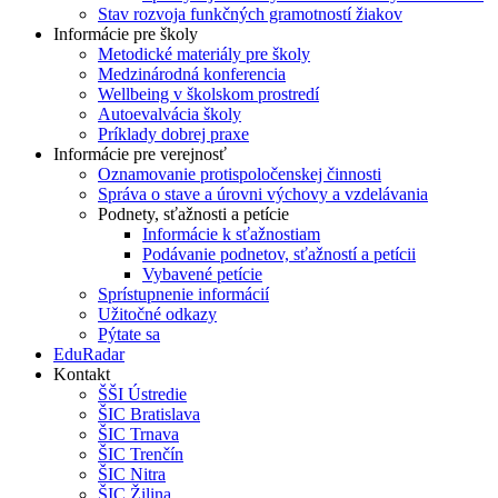
Stav rozvoja funkčných gramotností žiakov
Informácie pre školy
Metodické materiály pre školy
Medzinárodná konferencia
Wellbeing v školskom prostredí
Autoevalvácia školy
Príklady dobrej praxe
Informácie pre verejnosť
Oznamovanie protispoločenskej činnosti
Správa o stave a úrovni výchovy a vzdelávania
Podnety, sťažnosti a petície
Informácie k sťažnostiam
Podávanie podnetov, sťažností a petícii
Vybavené petície
Sprístupnenie informácií
Užitočné odkazy
Pýtate sa
EduRadar
Kontakt
ŠŠI Ústredie
ŠIC Bratislava
ŠIC Trnava
ŠIC Trenčín
ŠIC Nitra
ŠIC Žilina