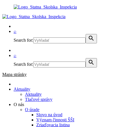
⌕
Search for:
⌕
Search for:
Mapa stránky
Aktuality
Aktuality
Tlačové správy
O nás
O úrade
Slovo na úvod
Význam činnosti ŠŠI
Zriaďovacia listina