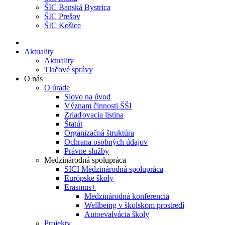
ŠIC Banská Bystrica
ŠIC Prešov
ŠIC Košice
Aktuality
Aktuality
Tlačové správy
O nás
O úrade
Slovo na úvod
Význam činnosti ŠŠI
Zriaďovacia listina
Štatút
Organizačná štruktúra
Ochrana osobných údajov
Právne služby
Medzinárodná spolupráca
SICI Medzinárodná spolupráca
Európske školy
Erasmus+
Medzinárodná konferencia
Wellbeing v školskom prostredí
Autoevalvácia školy
Projekty