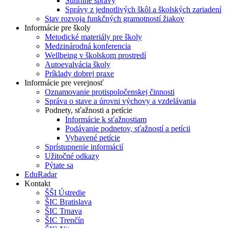
Súhrnné správy
Správy z jednotlivých škôl a školských zariadení
Stav rozvoja funkčných gramotností žiakov
Informácie pre školy
Metodické materiály pre školy
Medzinárodná konferencia
Wellbeing v školskom prostredí
Autoevalvácia školy
Príklady dobrej praxe
Informácie pre verejnosť
Oznamovanie protispoločenskej činnosti
Správa o stave a úrovni výchovy a vzdelávania
Podnety, sťažnosti a petície
Informácie k sťažnostiam
Podávanie podnetov, sťažností a petícii
Vybavené petície
Sprístupnenie informácií
Užitočné odkazy
Pýtate sa
EduRadar
Kontakt
ŠŠI Ústredie
ŠIC Bratislava
ŠIC Trnava
ŠIC Trenčín