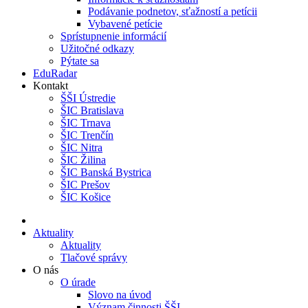
Podávanie podnetov, sťažností a petícii
Vybavené petície
Sprístupnenie informácií
Užitočné odkazy
Pýtate sa
EduRadar
Kontakt
ŠŠI Ústredie
ŠIC Bratislava
ŠIC Trnava
ŠIC Trenčín
ŠIC Nitra
ŠIC Žilina
ŠIC Banská Bystrica
ŠIC Prešov
ŠIC Košice
Aktuality
Aktuality
Tlačové správy
O nás
O úrade
Slovo na úvod
Význam činnosti ŠŠI