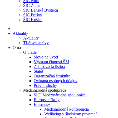
ŠIC Nitra
ŠIC Žilina
ŠIC Banská Bystrica
ŠIC Prešov
ŠIC Košice
Aktuality
Aktuality
Tlačové správy
O nás
O úrade
Slovo na úvod
Význam činnosti ŠŠI
Zriaďovacia listina
Štatút
Organizačná štruktúra
Ochrana osobných údajov
Právne služby
Medzinárodná spolupráca
SICI Medzinárodná spolupráca
Európske školy
Erasmus+
Medzinárodná konferencia
Wellbeing v školskom prostredí