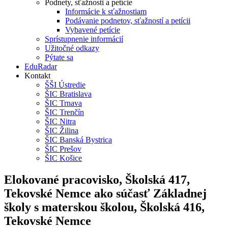
Podnety, sťažnosti a petície
Informácie k sťažnostiam
Podávanie podnetov, sťažností a petícii
Vybavené petície
Sprístupnenie informácií
Užitočné odkazy
Pýtate sa
EduRadar
Kontakt
ŠŠI Ústredie
ŠIC Bratislava
ŠIC Trnava
ŠIC Trenčín
ŠIC Nitra
ŠIC Žilina
ŠIC Banská Bystrica
ŠIC Prešov
ŠIC Košice
Elokované pracovisko, Školská 417,
Tekovské Nemce ako súčasť Základnej
školy s materskou školou, Školská 416,
Tekovské Nemce