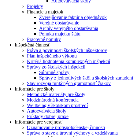
Autoevalvácia školy
Projekty
Financie a majetok
Zverejňovanie faktúr a objednávok
Verejné obstarávanie
Archív verejného obstarávania
Ponuka majetku štátu
Pracovné ponuky
Inšpekčná činnosť
Práva a povinnosti školských inšpektorov
Plán inšpekčného výkonu
Kritériá hodnotenia komplexných inšpekcií
Správy zo školských inšpekcií
Súhrnné správy
Správy z jednotlivých škôl a školských zariadení
Stav rozvoja funkčných gramotností žiakov
Informácie pre školy
Metodické materiály pre školy
Medzinárodná konferencia
Wellbeing v školskom prostredí
Autoevalvácia školy
Príklady dobrej praxe
Informácie pre verejnosť
Oznamovanie protispoločenskej činnosti
Správa o stave a úrovni výchovy a vzdelávania