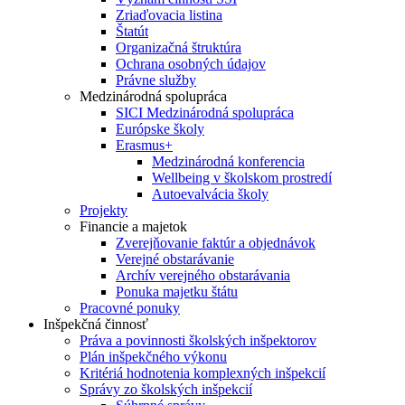
Zriaďovacia listina
Štatút
Organizačná štruktúra
Ochrana osobných údajov
Právne služby
Medzinárodná spolupráca
SICI Medzinárodná spolupráca
Európske školy
Erasmus+
Medzinárodná konferencia
Wellbeing v školskom prostredí
Autoevalvácia školy
Projekty
Financie a majetok
Zverejňovanie faktúr a objednávok
Verejné obstarávanie
Archív verejného obstarávania
Ponuka majetku štátu
Pracovné ponuky
Inšpekčná činnosť
Práva a povinnosti školských inšpektorov
Plán inšpekčného výkonu
Kritériá hodnotenia komplexných inšpekcií
Správy zo školských inšpekcií