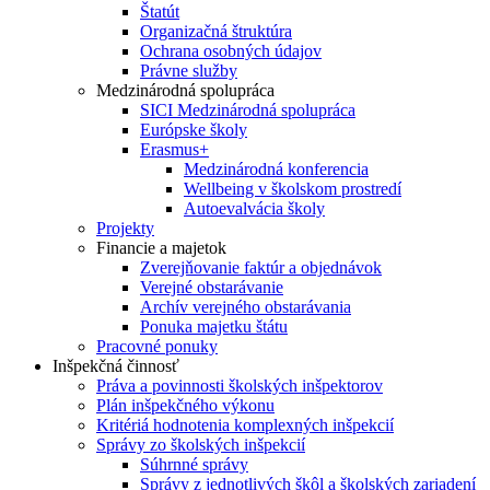
Štatút
Organizačná štruktúra
Ochrana osobných údajov
Právne služby
Medzinárodná spolupráca
SICI Medzinárodná spolupráca
Európske školy
Erasmus+
Medzinárodná konferencia
Wellbeing v školskom prostredí
Autoevalvácia školy
Projekty
Financie a majetok
Zverejňovanie faktúr a objednávok
Verejné obstarávanie
Archív verejného obstarávania
Ponuka majetku štátu
Pracovné ponuky
Inšpekčná činnosť
Práva a povinnosti školských inšpektorov
Plán inšpekčného výkonu
Kritériá hodnotenia komplexných inšpekcií
Správy zo školských inšpekcií
Súhrnné správy
Správy z jednotlivých škôl a školských zariadení