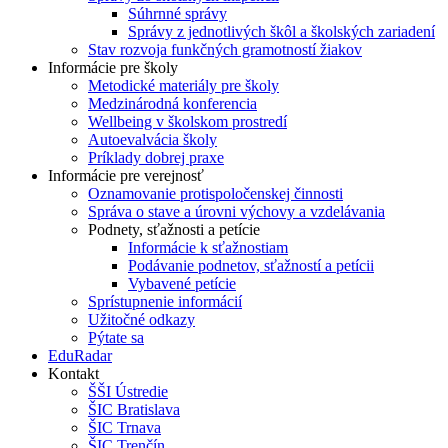
Súhrnné správy
Správy z jednotlivých škôl a školských zariadení
Stav rozvoja funkčných gramotností žiakov
Informácie pre školy
Metodické materiály pre školy
Medzinárodná konferencia
Wellbeing v školskom prostredí
Autoevalvácia školy
Príklady dobrej praxe
Informácie pre verejnosť
Oznamovanie protispoločenskej činnosti
Správa o stave a úrovni výchovy a vzdelávania
Podnety, sťažnosti a petície
Informácie k sťažnostiam
Podávanie podnetov, sťažností a petícii
Vybavené petície
Sprístupnenie informácií
Užitočné odkazy
Pýtate sa
EduRadar
Kontakt
ŠŠI Ústredie
ŠIC Bratislava
ŠIC Trnava
ŠIC Trenčín