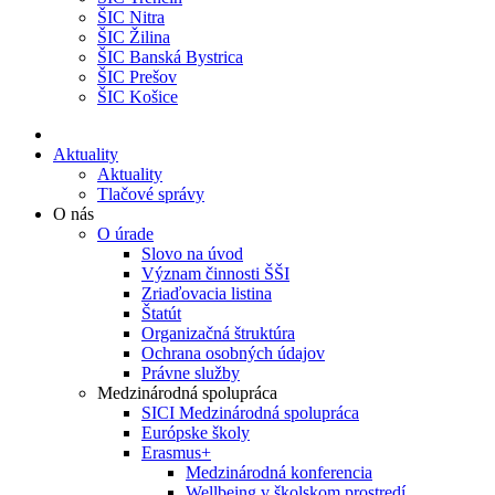
ŠIC Nitra
ŠIC Žilina
ŠIC Banská Bystrica
ŠIC Prešov
ŠIC Košice
Aktuality
Aktuality
Tlačové správy
O nás
O úrade
Slovo na úvod
Význam činnosti ŠŠI
Zriaďovacia listina
Štatút
Organizačná štruktúra
Ochrana osobných údajov
Právne služby
Medzinárodná spolupráca
SICI Medzinárodná spolupráca
Európske školy
Erasmus+
Medzinárodná konferencia
Wellbeing v školskom prostredí