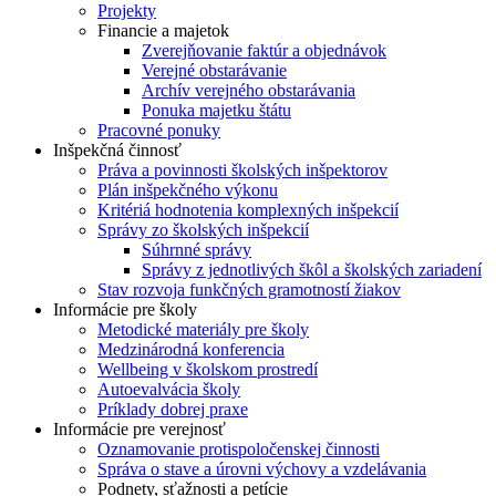
Projekty
Financie a majetok
Zverejňovanie faktúr a objednávok
Verejné obstarávanie
Archív verejného obstarávania
Ponuka majetku štátu
Pracovné ponuky
Inšpekčná činnosť
Práva a povinnosti školských inšpektorov
Plán inšpekčného výkonu
Kritériá hodnotenia komplexných inšpekcií
Správy zo školských inšpekcií
Súhrnné správy
Správy z jednotlivých škôl a školských zariadení
Stav rozvoja funkčných gramotností žiakov
Informácie pre školy
Metodické materiály pre školy
Medzinárodná konferencia
Wellbeing v školskom prostredí
Autoevalvácia školy
Príklady dobrej praxe
Informácie pre verejnosť
Oznamovanie protispoločenskej činnosti
Správa o stave a úrovni výchovy a vzdelávania
Podnety, sťažnosti a petície