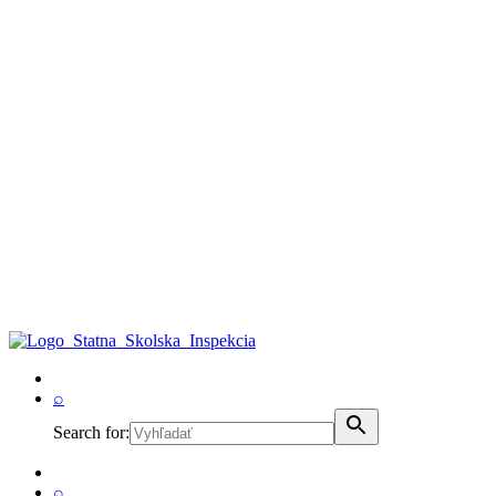
⌕
Search for:
⌕