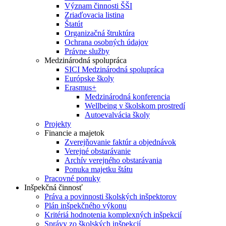
Význam činnosti ŠŠI
Zriaďovacia listina
Štatút
Organizačná štruktúra
Ochrana osobných údajov
Právne služby
Medzinárodná spolupráca
SICI Medzinárodná spolupráca
Európske školy
Erasmus+
Medzinárodná konferencia
Wellbeing v školskom prostredí
Autoevalvácia školy
Projekty
Financie a majetok
Zverejňovanie faktúr a objednávok
Verejné obstarávanie
Archív verejného obstarávania
Ponuka majetku štátu
Pracovné ponuky
Inšpekčná činnosť
Práva a povinnosti školských inšpektorov
Plán inšpekčného výkonu
Kritériá hodnotenia komplexných inšpekcií
Správy zo školských inšpekcií