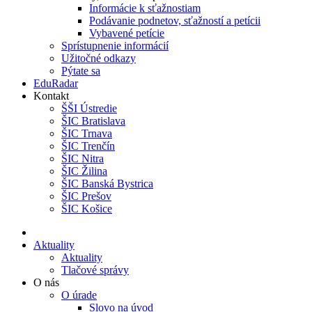
Informácie k sťažnostiam
Podávanie podnetov, sťažností a petícii
Vybavené petície
Sprístupnenie informácií
Užitočné odkazy
Pýtate sa
EduRadar
Kontakt
ŠŠI Ústredie
ŠIC Bratislava
ŠIC Trnava
ŠIC Trenčín
ŠIC Nitra
ŠIC Žilina
ŠIC Banská Bystrica
ŠIC Prešov
ŠIC Košice
Aktuality
Aktuality
Tlačové správy
O nás
O úrade
Slovo na úvod