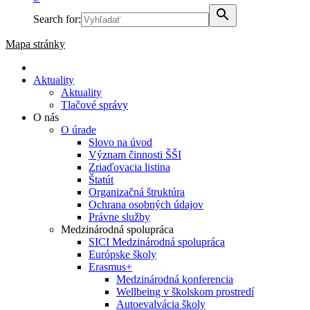
Search for:
Mapa stránky
Aktuality
Aktuality
Tlačové správy
O nás
O úrade
Slovo na úvod
Význam činnosti ŠŠI
Zriaďovacia listina
Štatút
Organizačná štruktúra
Ochrana osobných údajov
Právne služby
Medzinárodná spolupráca
SICI Medzinárodná spolupráca
Európske školy
Erasmus+
Medzinárodná konferencia
Wellbeing v školskom prostredí
Autoevalvácia školy