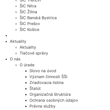
ŠIC Trenčín
ŠIC Nitra
ŠIC Žilina
ŠIC Banská Bystrica
ŠIC Prešov
ŠIC Košice
Aktuality
Aktuality
Tlačové správy
O nás
O úrade
Slovo na úvod
Význam činnosti ŠŠI
Zriaďovacia listina
Štatút
Organizačná štruktúra
Ochrana osobných údajov
Právne služby