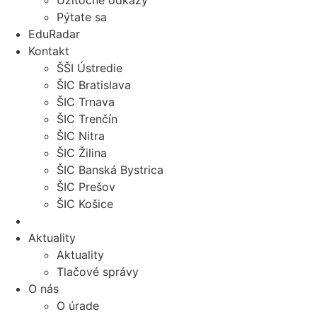
Užitočné odkazy
Pýtate sa
EduRadar
Kontakt
ŠŠI Ústredie
ŠIC Bratislava
ŠIC Trnava
ŠIC Trenčín
ŠIC Nitra
ŠIC Žilina
ŠIC Banská Bystrica
ŠIC Prešov
ŠIC Košice
Aktuality
Aktuality
Tlačové správy
O nás
O úrade