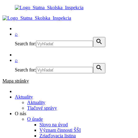
⌕
Search for:
⌕
Search for:
Mapa stránky
Aktuality
Aktuality
Tlačové správy
O nás
O úrade
Slovo na úvod
Význam činnosti ŠŠI
Zriaďovacia listina