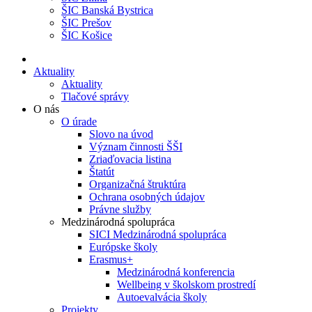
ŠIC Banská Bystrica
ŠIC Prešov
ŠIC Košice
Aktuality
Aktuality
Tlačové správy
O nás
O úrade
Slovo na úvod
Význam činnosti ŠŠI
Zriaďovacia listina
Štatút
Organizačná štruktúra
Ochrana osobných údajov
Právne služby
Medzinárodná spolupráca
SICI Medzinárodná spolupráca
Európske školy
Erasmus+
Medzinárodná konferencia
Wellbeing v školskom prostredí
Autoevalvácia školy
Projekty