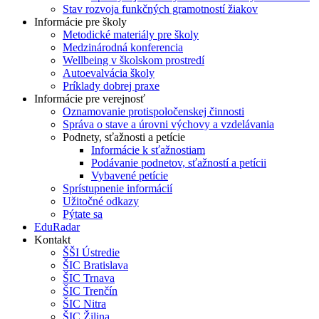
Stav rozvoja funkčných gramotností žiakov
Informácie pre školy
Metodické materiály pre školy
Medzinárodná konferencia
Wellbeing v školskom prostredí
Autoevalvácia školy
Príklady dobrej praxe
Informácie pre verejnosť
Oznamovanie protispoločenskej činnosti
Správa o stave a úrovni výchovy a vzdelávania
Podnety, sťažnosti a petície
Informácie k sťažnostiam
Podávanie podnetov, sťažností a petícii
Vybavené petície
Sprístupnenie informácií
Užitočné odkazy
Pýtate sa
EduRadar
Kontakt
ŠŠI Ústredie
ŠIC Bratislava
ŠIC Trnava
ŠIC Trenčín
ŠIC Nitra
ŠIC Žilina