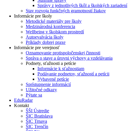
Súhrnné správy
Správy z jednotlivých škôl a školských zariadení
Stav rozvoja funkčných gramotností žiakov
Informácie pre školy
Metodické materiály pre školy
Medzinárodná konferencia
Wellbeing v školskom prostredí
Autoevalvácia školy
Príklady dobrej praxe
Informácie pre verejnosť
Oznamovanie protispoločenskej činnosti
Správa o stave a úrovni výchovy a vzdelávania
Podnety, sťažnosti a petície
Informácie k sťažnostiam
Podávanie podnetov, sťažností a petícii
Vybavené petície
Sprístupnenie informácií
Užitočné odkazy
Pýtate sa
EduRadar
Kontakt
ŠŠI Ústredie
ŠIC Bratislava
ŠIC Trnava
ŠIC Trenčín