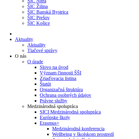
ŠIC Nitra
ŠIC Žilina
ŠIC Banská Bystrica
ŠIC Prešov
ŠIC Košice
Aktuality
Aktuality
Tlačové správy
O nás
O úrade
Slovo na úvod
Význam činnosti ŠŠI
Zriaďovacia listina
Štatút
Organizačná štruktúra
Ochrana osobných údajov
Právne služby
Medzinárodná spolupráca
SICI Medzinárodná spolupráca
Európske školy
Erasmus+
Medzinárodná konferencia
Wellbeing v školskom prostredí