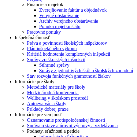
Financie a majetok
Zverejňovanie faktúr a objednávok
Verejné obstarávanie
Archív verejného obstarávania
Ponuka majetku štátu
Pracovné ponuky
Inšpekčná činnosť
Práva a povinnosti školských inšpektorov
Plán inšpekčného výkonu
Kritériá hodnotenia komplexných inšpekcií
Správy zo školských inšpekcií
Súhrnné správy
Správy z jednotlivých škôl a školských zariadení
Stav rozvoja funkčných gramotností žiakov
Informácie pre školy
Metodické materiály pre školy
Medzinárodná konferencia
Wellbeing v školskom prostredí
Autoevalvácia školy
Príklady dobrej praxe
Informácie pre verejnosť
Oznamovanie protispoločenskej činnosti
Správa o stave a úrovni výchovy a vzdelávania
Podnety, sťažnosti a petície
Informácie k sťažnostiam