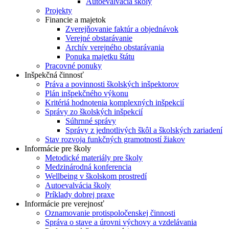
Autoevalvácia školy
Projekty
Financie a majetok
Zverejňovanie faktúr a objednávok
Verejné obstarávanie
Archív verejného obstarávania
Ponuka majetku štátu
Pracovné ponuky
Inšpekčná činnosť
Práva a povinnosti školských inšpektorov
Plán inšpekčného výkonu
Kritériá hodnotenia komplexných inšpekcií
Správy zo školských inšpekcií
Súhrnné správy
Správy z jednotlivých škôl a školských zariadení
Stav rozvoja funkčných gramotností žiakov
Informácie pre školy
Metodické materiály pre školy
Medzinárodná konferencia
Wellbeing v školskom prostredí
Autoevalvácia školy
Príklady dobrej praxe
Informácie pre verejnosť
Oznamovanie protispoločenskej činnosti
Správa o stave a úrovni výchovy a vzdelávania