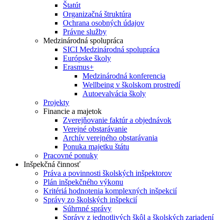
Štatút
Organizačná štruktúra
Ochrana osobných údajov
Právne služby
Medzinárodná spolupráca
SICI Medzinárodná spolupráca
Európske školy
Erasmus+
Medzinárodná konferencia
Wellbeing v školskom prostredí
Autoevalvácia školy
Projekty
Financie a majetok
Zverejňovanie faktúr a objednávok
Verejné obstarávanie
Archív verejného obstarávania
Ponuka majetku štátu
Pracovné ponuky
Inšpekčná činnosť
Práva a povinnosti školských inšpektorov
Plán inšpekčného výkonu
Kritériá hodnotenia komplexných inšpekcií
Správy zo školských inšpekcií
Súhrnné správy
Správy z jednotlivých škôl a školských zariadení