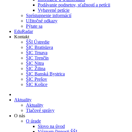
Podávanie podnetov, sťažností a petícii
Vybavené petície
Sprístupnenie informácií
Užitočné odkazy
Pýtate sa
EduRadar
Kontakt
ŠŠI Ústredie
ŠIC Bratislava
ŠIC Trnava
ŠIC Trenčín
ŠIC Nitra
ŠIC Žilina
ŠIC Banská Bystrica
ŠIC Prešov
ŠIC Košice
Aktuality
Aktuality
Tlačové správy
O nás
O úrade
Slovo na úvod
Význam činnosti ŠŠI