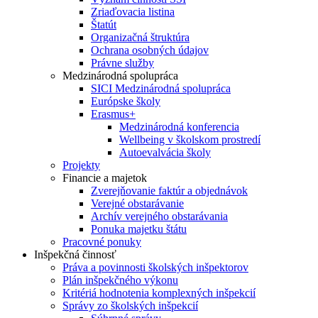
Zriaďovacia listina
Štatút
Organizačná štruktúra
Ochrana osobných údajov
Právne služby
Medzinárodná spolupráca
SICI Medzinárodná spolupráca
Európske školy
Erasmus+
Medzinárodná konferencia
Wellbeing v školskom prostredí
Autoevalvácia školy
Projekty
Financie a majetok
Zverejňovanie faktúr a objednávok
Verejné obstarávanie
Archív verejného obstarávania
Ponuka majetku štátu
Pracovné ponuky
Inšpekčná činnosť
Práva a povinnosti školských inšpektorov
Plán inšpekčného výkonu
Kritériá hodnotenia komplexných inšpekcií
Správy zo školských inšpekcií