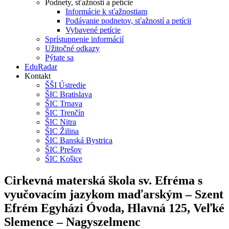
Podnety, sťažnosti a petície
Informácie k sťažnostiam
Podávanie podnetov, sťažností a petícii
Vybavené petície
Sprístupnenie informácií
Užitočné odkazy
Pýtate sa
EduRadar
Kontakt
ŠŠI Ústredie
ŠIC Bratislava
ŠIC Trnava
ŠIC Trenčín
ŠIC Nitra
ŠIC Žilina
ŠIC Banská Bystrica
ŠIC Prešov
ŠIC Košice
Cirkevná materská škola sv. Efréma s
vyučovacím jazykom maďarským – Szent
Efrém Egyházi Óvoda, Hlavná 125, Veľké
Slemence – Nagyszelmenc