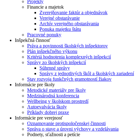
Projekty
Financie a majetok
Zverejňovanie faktúr a objednávok
Verejné obstarávanie
Archív verejného obstarávania
Ponuka majetku štátu
Pracovné ponuky
Inšpekčná činnosť
Práva a povinnosti školských inšpektorov
Plán inšpekčného výkonu
Kritériá hodnotenia komplexných inšpekcií
Správy zo školských inšpekcií
Súhrnné správy
Správy z jednotlivých škôl a školských zariadení
Stav rozvoja funkčných gramotností žiakov
Informácie pre školy
Metodické materiály pre školy
Medzinárodná konferencia
Wellbeing v školskom prostredí
Autoevalvácia školy
Príklady dobrej praxe
Informácie pre verejnosť
Oznamovanie protispoločenskej činnosti
Správa o stave a úrovni výchovy a vzdelávania
Podnety, sťažnosti a petície