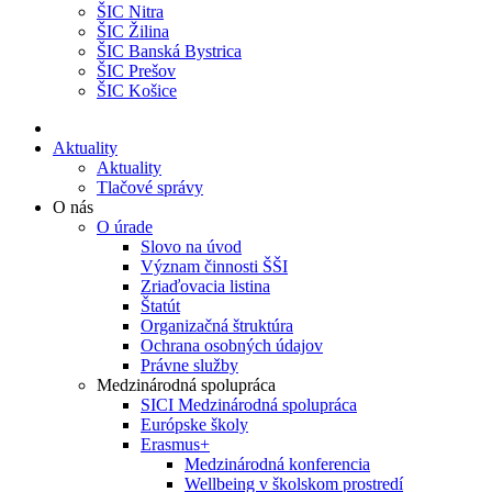
ŠIC Nitra
ŠIC Žilina
ŠIC Banská Bystrica
ŠIC Prešov
ŠIC Košice
Aktuality
Aktuality
Tlačové správy
O nás
O úrade
Slovo na úvod
Význam činnosti ŠŠI
Zriaďovacia listina
Štatút
Organizačná štruktúra
Ochrana osobných údajov
Právne služby
Medzinárodná spolupráca
SICI Medzinárodná spolupráca
Európske školy
Erasmus+
Medzinárodná konferencia
Wellbeing v školskom prostredí