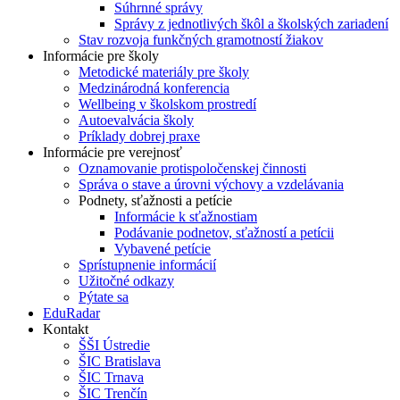
Súhrnné správy
Správy z jednotlivých škôl a školských zariadení
Stav rozvoja funkčných gramotností žiakov
Informácie pre školy
Metodické materiály pre školy
Medzinárodná konferencia
Wellbeing v školskom prostredí
Autoevalvácia školy
Príklady dobrej praxe
Informácie pre verejnosť
Oznamovanie protispoločenskej činnosti
Správa o stave a úrovni výchovy a vzdelávania
Podnety, sťažnosti a petície
Informácie k sťažnostiam
Podávanie podnetov, sťažností a petícii
Vybavené petície
Sprístupnenie informácií
Užitočné odkazy
Pýtate sa
EduRadar
Kontakt
ŠŠI Ústredie
ŠIC Bratislava
ŠIC Trnava
ŠIC Trenčín