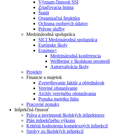
Význam činnosti ŠŠI
Zriaďovacia listina
Štatút
Organizačná štruktúra
Ochrana osobných údajov
Právne služby
Medzinárodná spolupráca
SICI Medzinárodná spolupráca
Európske školy
Erasmus+
Medzinárodná konferencia
Wellbeing v školskom prostredí
Autoevalvácia školy
Projekty
Financie a majetok
Zverejňovanie faktúr a objednávok
Verejné obstarávanie
Archív verejného obstarávania
Ponuka majetku štátu
Pracovné ponuky
Inšpekčná činnosť
Práva a povinnosti školských inšpektorov
Plán inšpekčného výkonu
Kritériá hodnotenia komplexných inšpekcií
Správy zo školských inšpekcií