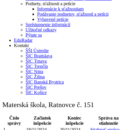
Podnety, sťažnosti a petície
Informácie k sťažnostiam
Podávanie podnetov, sťažností a petícii
Vybavené petície
Sprístupnenie informácií
Užitočné odkazy
Pýtate sa
EduRadar
Kontakt
ŠŠI Ústredie
ŠIC Bratislava
ŠIC Trnava
ŠIC Trenčín
ŠIC Nitra
ŠIC Žilina
ŠIC Banská Bystrica
ŠIC Prešov
ŠIC Košice
Materská škola, Ratnovce č. 151
Číslo
Začiatok
Koniec
Správa na
správy
inšpekcie
inšpekcie
stiahnutie
1.
18/11/2024
20/11/2024
Stiahnuť správu