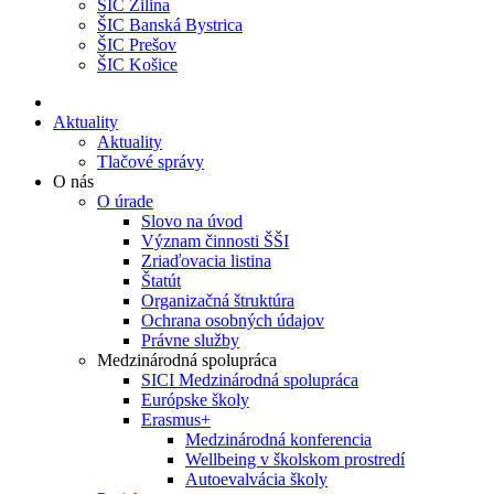
ŠIC Žilina
ŠIC Banská Bystrica
ŠIC Prešov
ŠIC Košice
Aktuality
Aktuality
Tlačové správy
O nás
O úrade
Slovo na úvod
Význam činnosti ŠŠI
Zriaďovacia listina
Štatút
Organizačná štruktúra
Ochrana osobných údajov
Právne služby
Medzinárodná spolupráca
SICI Medzinárodná spolupráca
Európske školy
Erasmus+
Medzinárodná konferencia
Wellbeing v školskom prostredí
Autoevalvácia školy