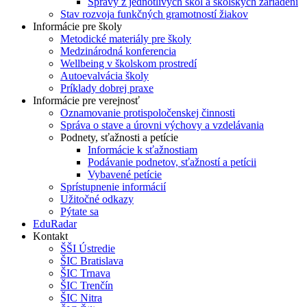
Správy z jednotlivých škôl a školských zariadení
Stav rozvoja funkčných gramotností žiakov
Informácie pre školy
Metodické materiály pre školy
Medzinárodná konferencia
Wellbeing v školskom prostredí
Autoevalvácia školy
Príklady dobrej praxe
Informácie pre verejnosť
Oznamovanie protispoločenskej činnosti
Správa o stave a úrovni výchovy a vzdelávania
Podnety, sťažnosti a petície
Informácie k sťažnostiam
Podávanie podnetov, sťažností a petícii
Vybavené petície
Sprístupnenie informácií
Užitočné odkazy
Pýtate sa
EduRadar
Kontakt
ŠŠI Ústredie
ŠIC Bratislava
ŠIC Trnava
ŠIC Trenčín
ŠIC Nitra