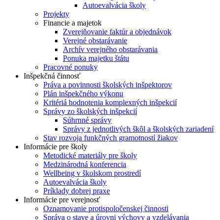
Autoevalvácia školy
Projekty
Financie a majetok
Zverejňovanie faktúr a objednávok
Verejné obstarávanie
Archív verejného obstarávania
Ponuka majetku štátu
Pracovné ponuky
Inšpekčná činnosť
Práva a povinnosti školských inšpektorov
Plán inšpekčného výkonu
Kritériá hodnotenia komplexných inšpekcií
Správy zo školských inšpekcií
Súhrnné správy
Správy z jednotlivých škôl a školských zariadení
Stav rozvoja funkčných gramotností žiakov
Informácie pre školy
Metodické materiály pre školy
Medzinárodná konferencia
Wellbeing v školskom prostredí
Autoevalvácia školy
Príklady dobrej praxe
Informácie pre verejnosť
Oznamovanie protispoločenskej činnosti
Správa o stave a úrovni výchovy a vzdelávania