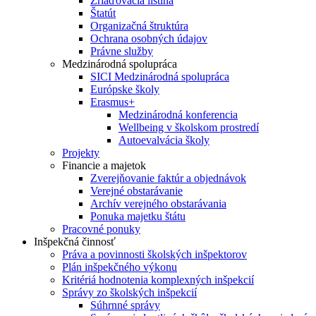
Zriaďovacia listina
Štatút
Organizačná štruktúra
Ochrana osobných údajov
Právne služby
Medzinárodná spolupráca
SICI Medzinárodná spolupráca
Európske školy
Erasmus+
Medzinárodná konferencia
Wellbeing v školskom prostredí
Autoevalvácia školy
Projekty
Financie a majetok
Zverejňovanie faktúr a objednávok
Verejné obstarávanie
Archív verejného obstarávania
Ponuka majetku štátu
Pracovné ponuky
Inšpekčná činnosť
Práva a povinnosti školských inšpektorov
Plán inšpekčného výkonu
Kritériá hodnotenia komplexných inšpekcií
Správy zo školských inšpekcií
Súhrnné správy