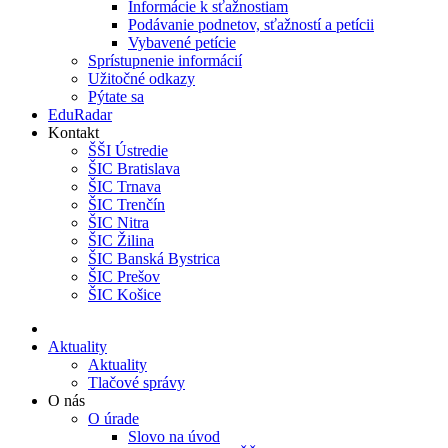
Informácie k sťažnostiam
Podávanie podnetov, sťažností a petícii
Vybavené petície
Sprístupnenie informácií
Užitočné odkazy
Pýtate sa
EduRadar
Kontakt
ŠŠI Ústredie
ŠIC Bratislava
ŠIC Trnava
ŠIC Trenčín
ŠIC Nitra
ŠIC Žilina
ŠIC Banská Bystrica
ŠIC Prešov
ŠIC Košice
Aktuality
Aktuality
Tlačové správy
O nás
O úrade
Slovo na úvod