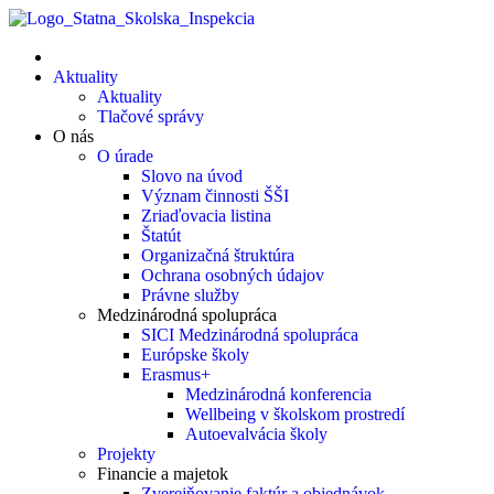
Aktuality
Aktuality
Tlačové správy
O nás
O úrade
Slovo na úvod
Význam činnosti ŠŠI
Zriaďovacia listina
Štatút
Organizačná štruktúra
Ochrana osobných údajov
Právne služby
Medzinárodná spolupráca
SICI Medzinárodná spolupráca
Európske školy
Erasmus+
Medzinárodná konferencia
Wellbeing v školskom prostredí
Autoevalvácia školy
Projekty
Financie a majetok
Zverejňovanie faktúr a objednávok