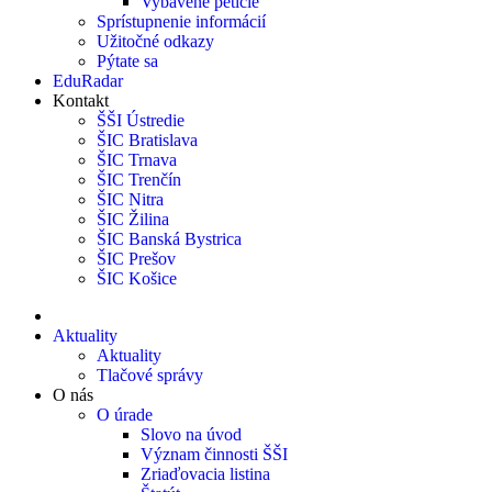
Vybavené petície
Sprístupnenie informácií
Užitočné odkazy
Pýtate sa
EduRadar
Kontakt
ŠŠI Ústredie
ŠIC Bratislava
ŠIC Trnava
ŠIC Trenčín
ŠIC Nitra
ŠIC Žilina
ŠIC Banská Bystrica
ŠIC Prešov
ŠIC Košice
Aktuality
Aktuality
Tlačové správy
O nás
O úrade
Slovo na úvod
Význam činnosti ŠŠI
Zriaďovacia listina