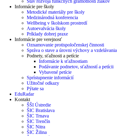
Stav rozvoja funkčných gramotností žiakov
Informácie pre školy
Metodické materiály pre školy
Medzinárodná konferencia
Wellbeing v školskom prostredí
Autoevalvácia školy
Príklady dobrej praxe
Informácie pre verejnosť
Oznamovanie protispoločenskej činnosti
Správa o stave a úrovni výchovy a vzdelávania
Podnety, sťažnosti a petície
Informácie k sťažnostiam
Podávanie podnetov, sťažností a petícii
Vybavené petície
Sprístupnenie informácií
Užitočné odkazy
Pýtate sa
EduRadar
Kontakt
ŠŠI Ústredie
ŠIC Bratislava
ŠIC Trnava
ŠIC Trenčín
ŠIC Nitra
ŠIC Žilina