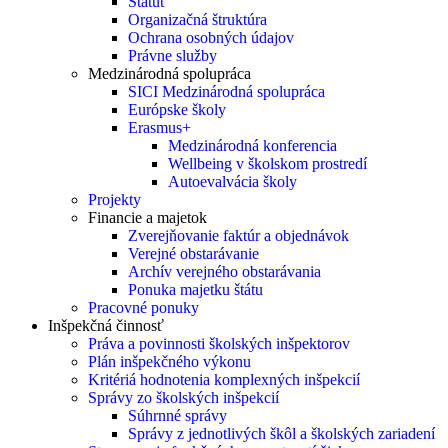
Štatút
Organizačná štruktúra
Ochrana osobných údajov
Právne služby
Medzinárodná spolupráca
SICI Medzinárodná spolupráca
Európske školy
Erasmus+
Medzinárodná konferencia
Wellbeing v školskom prostredí
Autoevalvácia školy
Projekty
Financie a majetok
Zverejňovanie faktúr a objednávok
Verejné obstarávanie
Archív verejného obstarávania
Ponuka majetku štátu
Pracovné ponuky
Inšpekčná činnosť
Práva a povinnosti školských inšpektorov
Plán inšpekčného výkonu
Kritériá hodnotenia komplexných inšpekcií
Správy zo školských inšpekcií
Súhrnné správy
Správy z jednotlivých škôl a školských zariadení