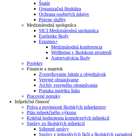
Štatút
Organizačná štruktúra
Ochrana osobných údajov
Právne služby
Medzinárodná spolupráca
SICI Medzinárodná spolupráca
Európske školy
Erasmus+
Medzinárodná konferencia
Wellbeing v školskom prostredí
Autoevalvácia školy
Projekty
Financie a majetok
Zverejňovanie faktúr a objednávok
Verejné obstarávanie
Archív verejného obstarávania
Ponuka majetku štátu
Pracovné ponuky
Inšpekčná činnosť
Práva a povinnosti školských inšpektorov
Plán inšpekčného výkonu
Kritériá hodnotenia komplexných inšpekcií
Správy zo školských inšpekcií
Súhrnné správy
Správy z jednotlivých škôl a školských zariadení