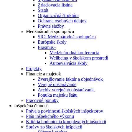
Zriaďovacia listina
Štatút
Organizačná štruktúra
Ochrana osobných údajov
Právne služby
Medzinárodná spolupráca
SICI Medzinárodná spolupráca
Európske školy
Erasmus+
Medzinárodná konferencia
Wellbeing v školskom prostredí
Autoevalvácia školy
Projekty
Financie a majetok
Zverejňovanie faktúr a objednávok
Verejné obstarávanie
Archív verejného obstarávania
Ponuka majetku štátu
Pracovné ponuky
Inšpekčná činnosť
Práva a povinnosti školských inšpektorov
Plán inšpekčného výkonu
Kritériá hodnotenia komplexných inšpekcií
Správy zo školských inšpekcií