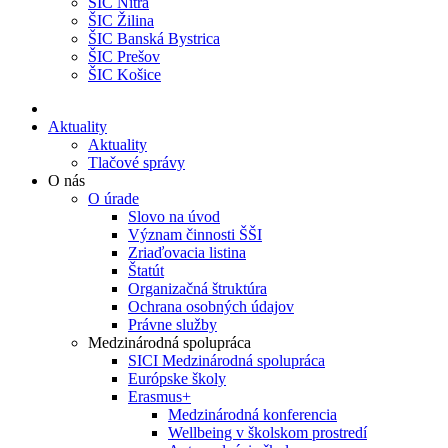
ŠIC Nitra
ŠIC Žilina
ŠIC Banská Bystrica
ŠIC Prešov
ŠIC Košice
Aktuality
Aktuality
Tlačové správy
O nás
O úrade
Slovo na úvod
Význam činnosti ŠŠI
Zriaďovacia listina
Štatút
Organizačná štruktúra
Ochrana osobných údajov
Právne služby
Medzinárodná spolupráca
SICI Medzinárodná spolupráca
Európske školy
Erasmus+
Medzinárodná konferencia
Wellbeing v školskom prostredí