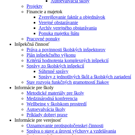
Autoevalvácia školy
Projekty
Financie a majetok
Zverejňovanie faktúr a objednávok
Verejné obstarávanie
Archív verejného obstarávania
Ponuka majetku štátu
Pracovné ponuky
Inšpekčná činnosť
Práva a povinnosti školských inšpektorov
Plán inšpekčného výkonu
Kritériá hodnotenia komplexných inšpekcií
Správy zo školských inšpekcií
Súhrnné správy
Správy z jednotlivých škôl a školských zariadení
Stav rozvoja funkčných gramotností žiakov
Informácie pre školy
Metodické materiály pre školy
Medzinárodná konferencia
Wellbeing v školskom prostredí
Autoevalvácia školy
Príklady dobrej praxe
Informácie pre verejnosť
Oznamovanie protispoločenskej činnosti
Správa o stave a úrovni výchovy a vzdelávania