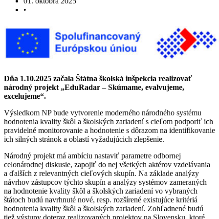
01. októbra 2025
•
Dňa 1.10.2025 začala Štátna školská inšpekcia realizovať
národný projekt „EduRadar – Skúmame, evalvujeme,
excelujeme“.
Výsledkom NP bude vytvorenie moderného národného systému
hodnotenia kvality škôl a školských zariadení s cieľom podporiť ich
pravidelné monitorovanie a hodnotenie s dôrazom na identifikovanie
ich silných stránok a oblastí vyžadujúcich zlepšenie.
Národný projekt má ambíciu nastaviť parametre odbornej
celonárodnej diskusie, zapojiť do nej všetkých aktérov vzdelávania
a ďalších z relevantných cieľových skupín. Na základe analýzy
návrhov zástupcov týchto skupín a analýzy systémov zameraných
na hodnotenie kvality škôl a školských zariadení vo vybraných
štátoch budú navrhnuté nové, resp. rozšírené existujúce kritériá
hodnotenia kvality škôl a školských zariadení. Zohľadnené budú
tiež výstupy doteraz realizovaných projektov na Slovensku, ktoré