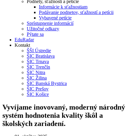
Podnety, sťažnosti a petície
Informácie k sťažnostiam
Podávanie podnetov, sťažností a petícii
Vybavené petície
Sprístupnenie informácií
Užitočné odkazy
Pýtate sa
EduRadar
Kontakt
ŠŠI Ústredie
ŠIC Bratislava
ŠIC Trnava
ŠIC Trenčín
ŠIC Nitra
ŠIC Žilina
ŠIC Banská Bystrica
ŠIC Prešov
ŠIC Košice
Vyvíjame inovovaný, moderný národný
systém hodnotenia kvality škôl a
školských zariadení.