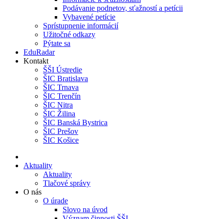
Podávanie podnetov, sťažností a petícii
Vybavené petície
Sprístupnenie informácií
Užitočné odkazy
Pýtate sa
EduRadar
Kontakt
ŠŠI Ústredie
ŠIC Bratislava
ŠIC Trnava
ŠIC Trenčín
ŠIC Nitra
ŠIC Žilina
ŠIC Banská Bystrica
ŠIC Prešov
ŠIC Košice
Aktuality
Aktuality
Tlačové správy
O nás
O úrade
Slovo na úvod
Význam činnosti ŠŠI