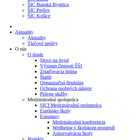
ŠIC Banská Bystrica
ŠIC Prešov
ŠIC Košice
Aktuality
Aktuality
Tlačové správy
O nás
O úrade
Slovo na úvod
Význam činnosti ŠŠI
Zriaďovacia listina
Štatút
Organizačná štruktúra
Ochrana osobných údajov
Právne služby
Medzinárodná spolupráca
SICI Medzinárodná spolupráca
Európske školy
Erasmus+
Medzinárodná konferencia
Wellbeing v školskom prostredí
Autoevalvácia školy
Projekty