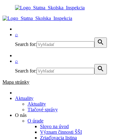
⌕
Search for:
⌕
Search for:
Mapa stránky
Aktuality
Aktuality
Tlačové správy
O nás
O úrade
Slovo na úvod
Význam činnosti ŠŠI
Zriaďovacia listina