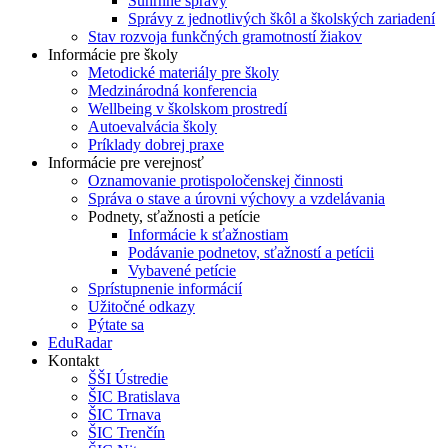
Súhrnné správy
Správy z jednotlivých škôl a školských zariadení
Stav rozvoja funkčných gramotností žiakov
Informácie pre školy
Metodické materiály pre školy
Medzinárodná konferencia
Wellbeing v školskom prostredí
Autoevalvácia školy
Príklady dobrej praxe
Informácie pre verejnosť
Oznamovanie protispoločenskej činnosti
Správa o stave a úrovni výchovy a vzdelávania
Podnety, sťažnosti a petície
Informácie k sťažnostiam
Podávanie podnetov, sťažností a petícii
Vybavené petície
Sprístupnenie informácií
Užitočné odkazy
Pýtate sa
EduRadar
Kontakt
ŠŠI Ústredie
ŠIC Bratislava
ŠIC Trnava
ŠIC Trenčín