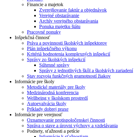
Financie a majetok
Zverejňovanie faktúr a objednávok
Verejné obstarávanie
Archív verejného obstarávania
Ponuka majetku štátu
Pracovné ponuky
Inšpekčná činnosť
Práva a povinnosti školských inšpektorov
Plán inšpekčného výkonu
Kritériá hodnotenia komplexných inšpekcií
Správy zo školských inšpekcií
Súhrnné správy
Správy z jednotlivých škôl a školských zariadení
Stav rozvoja funkčných gramotností žiakov
Informácie pre školy
Metodické materiály pre školy
Medzinárodná konferencia
Wellbeing v školskom prostredí
Autoevalvácia školy
Príklady dobrej praxe
Informácie pre verejnosť
Oznamovanie protispoločenskej činnosti
Správa o stave a úrovni výchovy a vzdelávania
Podnety, sťažnosti a petície
Informácie k sťažnostiam