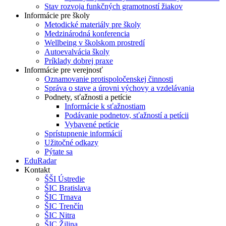
Stav rozvoja funkčných gramotností žiakov
Informácie pre školy
Metodické materiály pre školy
Medzinárodná konferencia
Wellbeing v školskom prostredí
Autoevalvácia školy
Príklady dobrej praxe
Informácie pre verejnosť
Oznamovanie protispoločenskej činnosti
Správa o stave a úrovni výchovy a vzdelávania
Podnety, sťažnosti a petície
Informácie k sťažnostiam
Podávanie podnetov, sťažností a petícii
Vybavené petície
Sprístupnenie informácií
Užitočné odkazy
Pýtate sa
EduRadar
Kontakt
ŠŠI Ústredie
ŠIC Bratislava
ŠIC Trnava
ŠIC Trenčín
ŠIC Nitra
ŠIC Žilina