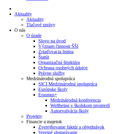
Aktuality
Aktuality
Tlačové správy
O nás
O úrade
Slovo na úvod
Význam činnosti ŠŠI
Zriaďovacia listina
Štatút
Organizačná štruktúra
Ochrana osobných údajov
Právne služby
Medzinárodná spolupráca
SICI Medzinárodná spolupráca
Európske školy
Erasmus+
Medzinárodná konferencia
Wellbeing v školskom prostredí
Autoevalvácia školy
Projekty
Financie a majetok
Zverejňovanie faktúr a objednávok
Verejné obstarávanie