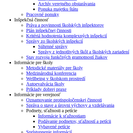
Archív verejného obstarávania
Ponuka majetku štátu
Pracovné ponuky
Inšpekčná činnosť
Práva a povinnosti školských inšpektorov
Plán inšpekčnej činnosti
Kritériá hodnotenia komplexných inšpekcií
Správy zo školských inšpekcií
Súhrnné správy
Správy z jednotlivých škôl a školských zariadení
Stav rozvoja funkčných gramotností žiakov
Informácie pre školy
Metodické materiály pre školy
Medzinárodná konferencia
Wellbeing v školskom prostredí
Autoevalvácia školy
Príklady dobrej praxe
Informácie pre verejnosť
Oznamovanie protispoločenskej činnosti
Správa o stave a úrovni výchovy a vzdelávania
Podnety, sťažnosti a petície
Informácie k sťažnostiam
Podávanie podnetov, sťažností a petícii
Vybavené petície
Sprístupnenie informácií