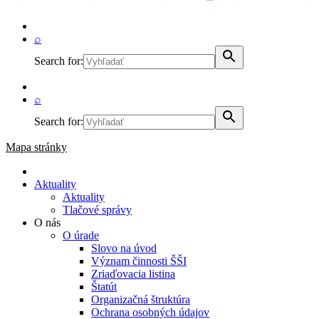
⌕
Search for:
⌕
Search for:
Mapa stránky
Aktuality
Aktuality
Tlačové správy
O nás
O úrade
Slovo na úvod
Význam činnosti ŠŠI
Zriaďovacia listina
Štatút
Organizačná štruktúra
Ochrana osobných údajov