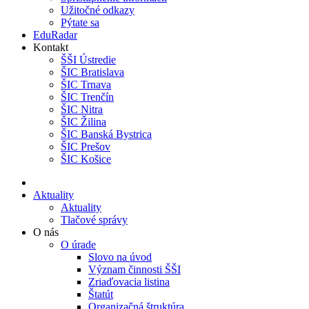
Užitočné odkazy
Pýtate sa
EduRadar
Kontakt
ŠŠI Ústredie
ŠIC Bratislava
ŠIC Trnava
ŠIC Trenčín
ŠIC Nitra
ŠIC Žilina
ŠIC Banská Bystrica
ŠIC Prešov
ŠIC Košice
Aktuality
Aktuality
Tlačové správy
O nás
O úrade
Slovo na úvod
Význam činnosti ŠŠI
Zriaďovacia listina
Štatút
Organizačná štruktúra