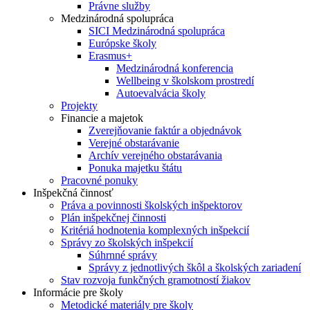
Právne služby
Medzinárodná spolupráca
SICI Medzinárodná spolupráca
Európske školy
Erasmus+
Medzinárodná konferencia
Wellbeing v školskom prostredí
Autoevalvácia školy
Projekty
Financie a majetok
Zverejňovanie faktúr a objednávok
Verejné obstarávanie
Archív verejného obstarávania
Ponuka majetku štátu
Pracovné ponuky
Inšpekčná činnosť
Práva a povinnosti školských inšpektorov
Plán inšpekčnej činnosti
Kritériá hodnotenia komplexných inšpekcií
Správy zo školských inšpekcií
Súhrnné správy
Správy z jednotlivých škôl a školských zariadení
Stav rozvoja funkčných gramotností žiakov
Informácie pre školy
Metodické materiály pre školy