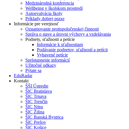
Medzinárodná konferencia
Wellbeing v školskom prostredí
Autoevalvácia školy
Príklady dobrej praxe
Informácie pre verejnosť
Oznamovanie protispoločenskej činnosti
Správa o stave a úrovni výchovy a vzdelávania
Podnety, sťažnosti a petície
Informácie k sťažnostiam
Podávanie podnetov, sťažností a petícii
Vybavené petície
Sprístupnenie informácií
Užitočné odkazy
Pýtate sa
EduRadar
Kontakt
ŠŠI Ústredie
ŠIC Bratislava
ŠIC Trnava
ŠIC Trenčín
ŠIC Nitra
ŠIC Žilina
ŠIC Banská Bystrica
ŠIC Prešov
ŠIC Košice