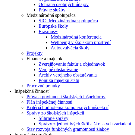
Ochrana osobných údajov
Právne služby
Medzinárodná spolupráca
SICI Medzinárodná spolupráca
Európske školy
Erasmus+
Medzinárodná konferencia
Wellbeing v školskom prostredí
Autoevalvácia školy
Projekty
Financie a majetok
Zverejňovanie faktúr a objednávok
Verejné obstarávanie
Archív verejného obstarávania
Ponuka majetku štátu
Pracovné ponuky
Inšpekčná činnosť
Práva a povinnosti školských inšpektorov
Plán inšpekčnej činnosti
Kritériá hodnotenia komplexných inšpekcií
Správy zo školských inšpekcií
Súhrnné správy
Správy z jednotlivých škôl a školských zariadení
Stav rozvoja funkčných gramotností žiakov
Informácie pre školy