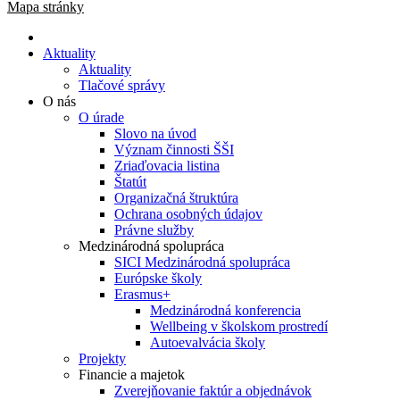
Mapa stránky
Aktuality
Aktuality
Tlačové správy
O nás
O úrade
Slovo na úvod
Význam činnosti ŠŠI
Zriaďovacia listina
Štatút
Organizačná štruktúra
Ochrana osobných údajov
Právne služby
Medzinárodná spolupráca
SICI Medzinárodná spolupráca
Európske školy
Erasmus+
Medzinárodná konferencia
Wellbeing v školskom prostredí
Autoevalvácia školy
Projekty
Financie a majetok
Zverejňovanie faktúr a objednávok