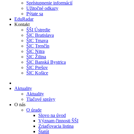
Sprístupnenie informácií
Užitočné odkazy
Pýtate sa
EduRadar
Kontakt
ŠŠI Ústredie
ŠIC Bratislava
ŠIC Trnava
ŠIC Trenčín
ŠIC Nitra
ŠIC Žilina
ŠIC Banská Bystrica
ŠIC Prešov
ŠIC Košice
Aktuality
Aktuality
Tlačové správy
O nás
O úrade
Slovo na úvod
Význam činnosti ŠŠI
Zriaďovacia listina
Štatút