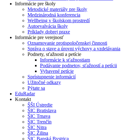
Informácie pre školy
Metodické materiály pre školy
Medzinárodná konferencia
Wellbeing v školskom prostredí
Autoevalvácia školy
Príklady dobrej praxe
Informácie pre verejnosť
Oznamovanie protispoločenskej činnosti
Správa o stave a úrovni výchovy a vzdelávania
Podnety, sťažnosti a petície
Informácie k sťažnostiam
Podávanie podnetov, sťažností a petícii
Vybavené petície
Sprístupnenie informácií
Užitočné odkazy
Pýtate sa
EduRadar
Kontakt
ŠŠI Ústredie
ŠIC Bratislava
ŠIC Trnava
ŠIC Trenčín
ŠIC Nitra
ŠIC Žilina
ŠIC Banská Bystrica