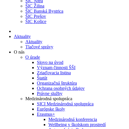
ŠIC Nitra
ŠIC Žilina
ŠIC Banská Bystrica
ŠIC Prešov
ŠIC Košice
Aktuality
Aktuality
Tlačové správy
O nás
O úrade
Slovo na úvod
Význam činnosti ŠŠI
Zriaďovacia listina
Štatút
Organizačná štruktúra
Ochrana osobných údajov
Právne služby
Medzinárodná spolupráca
SICI Medzinárodná spolupráca
Európske školy
Erasmus+
Medzinárodná konferencia
Wellbeing v školskom prostredí