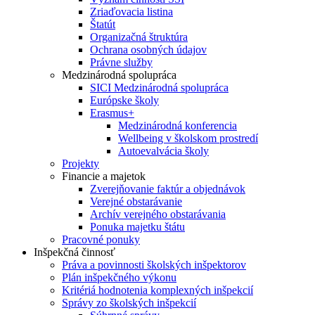
Zriaďovacia listina
Štatút
Organizačná štruktúra
Ochrana osobných údajov
Právne služby
Medzinárodná spolupráca
SICI Medzinárodná spolupráca
Európske školy
Erasmus+
Medzinárodná konferencia
Wellbeing v školskom prostredí
Autoevalvácia školy
Projekty
Financie a majetok
Zverejňovanie faktúr a objednávok
Verejné obstarávanie
Archív verejného obstarávania
Ponuka majetku štátu
Pracovné ponuky
Inšpekčná činnosť
Práva a povinnosti školských inšpektorov
Plán inšpekčného výkonu
Kritériá hodnotenia komplexných inšpekcií
Správy zo školských inšpekcií