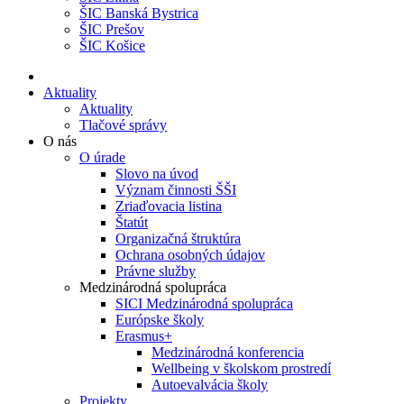
ŠIC Banská Bystrica
ŠIC Prešov
ŠIC Košice
Aktuality
Aktuality
Tlačové správy
O nás
O úrade
Slovo na úvod
Význam činnosti ŠŠI
Zriaďovacia listina
Štatút
Organizačná štruktúra
Ochrana osobných údajov
Právne služby
Medzinárodná spolupráca
SICI Medzinárodná spolupráca
Európske školy
Erasmus+
Medzinárodná konferencia
Wellbeing v školskom prostredí
Autoevalvácia školy
Projekty