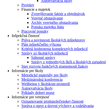
Autoevalvácia školy
Projekty
Financie a majetok
Zverejňovanie faktúr a objednávok
Verejné obstarávanie
Archív verejného obstarávania
Ponuka majetku štátu
Pracovné ponuky
Inšpekčná činnosť
Práva a povinnosti školských inšpektorov
Plán inšpekčného výkonu
Kritériá hodnotenia komplexných inšpekcií
Správy zo školských inšpekcií
Súhrnné správy
Správy z jednotlivých škôl a školských zariadení
Stav rozvoja funkčných gramotností žiakov
Informácie pre školy
Metodické materiály pre školy
Medzinárodná konferencia
Wellbeing v školskom prostredí
Autoevalvácia školy
Príklady dobrej praxe
Informácie pre verejnosť
Oznamovanie protispoločenskej činnosti
Správa o stave a úrovni výchovy a vzdelávania