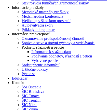
Stav rozvoja funkčných gramotností žiakov
Informácie pre školy
Metodické materiály pre školy
Medzinárodná konferencia
Wellbeing v školskom prostredí
Autoevalvácia školy
Príklady dobrej praxe
Informácie pre verejnosť
Oznamovanie protispoločenskej činnosti
Správa o stave a úrovni výchovy a vzdelávania
Podnety, sťažnosti a petície
Informácie k sťažnostiam
Podávanie podnetov, sťažností a petícii
Vybavené petície
Sprístupnenie informácií
Užitočné odkazy
Pýtate sa
EduRadar
Kontakt
ŠŠI Ústredie
ŠIC Bratislava
ŠIC Trnava
ŠIC Trenčín
ŠIC Nitra
ŠIC Žilina