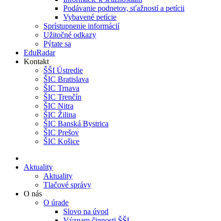
Podávanie podnetov, sťažností a petícii
Vybavené petície
Sprístupnenie informácií
Užitočné odkazy
Pýtate sa
EduRadar
Kontakt
ŠŠI Ústredie
ŠIC Bratislava
ŠIC Trnava
ŠIC Trenčín
ŠIC Nitra
ŠIC Žilina
ŠIC Banská Bystrica
ŠIC Prešov
ŠIC Košice
Aktuality
Aktuality
Tlačové správy
O nás
O úrade
Slovo na úvod
Význam činnosti ŠŠI