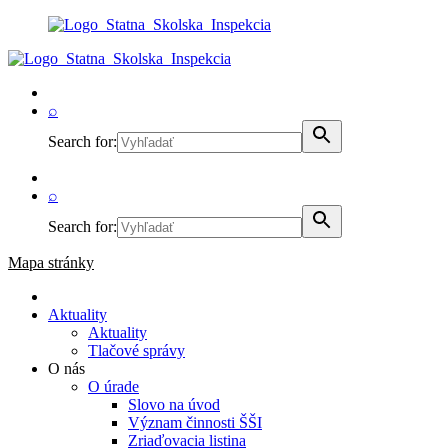
⌕
Search for:
⌕
Search for:
Mapa stránky
Aktuality
Aktuality
Tlačové správy
O nás
O úrade
Slovo na úvod
Význam činnosti ŠŠI
Zriaďovacia listina