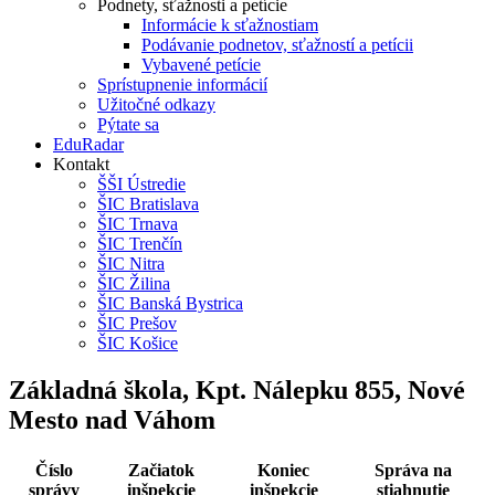
Podnety, sťažnosti a petície
Informácie k sťažnostiam
Podávanie podnetov, sťažností a petícii
Vybavené petície
Sprístupnenie informácií
Užitočné odkazy
Pýtate sa
EduRadar
Kontakt
ŠŠI Ústredie
ŠIC Bratislava
ŠIC Trnava
ŠIC Trenčín
ŠIC Nitra
ŠIC Žilina
ŠIC Banská Bystrica
ŠIC Prešov
ŠIC Košice
Základná škola, Kpt. Nálepku 855, Nové
Mesto nad Váhom
Číslo
Začiatok
Koniec
Správa na
správy
inšpekcie
inšpekcie
stiahnutie