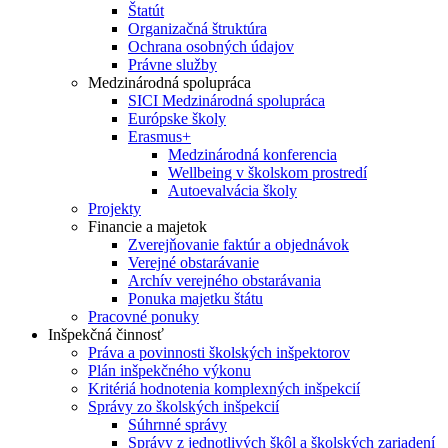
Štatút
Organizačná štruktúra
Ochrana osobných údajov
Právne služby
Medzinárodná spolupráca
SICI Medzinárodná spolupráca
Európske školy
Erasmus+
Medzinárodná konferencia
Wellbeing v školskom prostredí
Autoevalvácia školy
Projekty
Financie a majetok
Zverejňovanie faktúr a objednávok
Verejné obstarávanie
Archív verejného obstarávania
Ponuka majetku štátu
Pracovné ponuky
Inšpekčná činnosť
Práva a povinnosti školských inšpektorov
Plán inšpekčného výkonu
Kritériá hodnotenia komplexných inšpekcií
Správy zo školských inšpekcií
Súhrnné správy
Správy z jednotlivých škôl a školských zariadení