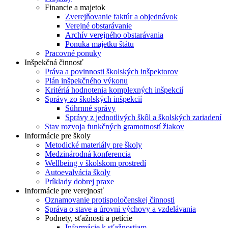
Financie a majetok
Zverejňovanie faktúr a objednávok
Verejné obstarávanie
Archív verejného obstarávania
Ponuka majetku štátu
Pracovné ponuky
Inšpekčná činnosť
Práva a povinnosti školských inšpektorov
Plán inšpekčného výkonu
Kritériá hodnotenia komplexných inšpekcií
Správy zo školských inšpekcií
Súhrnné správy
Správy z jednotlivých škôl a školských zariadení
Stav rozvoja funkčných gramotností žiakov
Informácie pre školy
Metodické materiály pre školy
Medzinárodná konferencia
Wellbeing v školskom prostredí
Autoevalvácia školy
Príklady dobrej praxe
Informácie pre verejnosť
Oznamovanie protispoločenskej činnosti
Správa o stave a úrovni výchovy a vzdelávania
Podnety, sťažnosti a petície
Informácie k sťažnostiam