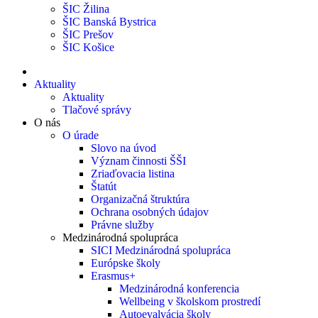
ŠIC Žilina
ŠIC Banská Bystrica
ŠIC Prešov
ŠIC Košice
Aktuality
Aktuality
Tlačové správy
O nás
O úrade
Slovo na úvod
Význam činnosti ŠŠI
Zriaďovacia listina
Štatút
Organizačná štruktúra
Ochrana osobných údajov
Právne služby
Medzinárodná spolupráca
SICI Medzinárodná spolupráca
Európske školy
Erasmus+
Medzinárodná konferencia
Wellbeing v školskom prostredí
Autoevalvácia školy