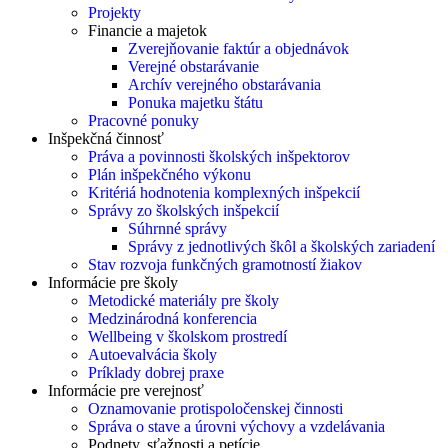
Projekty
Financie a majetok
Zverejňovanie faktúr a objednávok
Verejné obstarávanie
Archív verejného obstarávania
Ponuka majetku štátu
Pracovné ponuky
Inšpekčná činnosť
Práva a povinnosti školských inšpektorov
Plán inšpekčného výkonu
Kritériá hodnotenia komplexných inšpekcií
Správy zo školských inšpekcií
Súhrnné správy
Správy z jednotlivých škôl a školských zariadení
Stav rozvoja funkčných gramotností žiakov
Informácie pre školy
Metodické materiály pre školy
Medzinárodná konferencia
Wellbeing v školskom prostredí
Autoevalvácia školy
Príklady dobrej praxe
Informácie pre verejnosť
Oznamovanie protispoločenskej činnosti
Správa o stave a úrovni výchovy a vzdelávania
Podnety, sťažnosti a petície