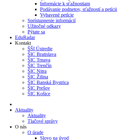
Informácie k sťažnostiam
Podávanie podnetov, sťažností a petícii
Vybavené petície
Sprístupnenie informácií
Užitočné odkazy
Pýtate sa
EduRadar
Kontakt
ŠŠI Ústredie
ŠIC Bratislava
ŠIC Trnava
ŠIC Trenčín
ŠIC Nitra
ŠIC Žilina
ŠIC Banská Bystrica
ŠIC Prešov
ŠIC Košice
Aktuality
Aktuality
Tlačové správy
O nás
O úrade
Slovo na úvod