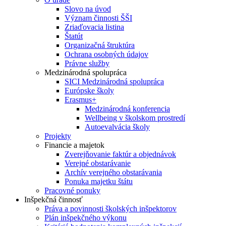
Slovo na úvod
Význam činnosti ŠŠI
Zriaďovacia listina
Štatút
Organizačná štruktúra
Ochrana osobných údajov
Právne služby
Medzinárodná spolupráca
SICI Medzinárodná spolupráca
Európske školy
Erasmus+
Medzinárodná konferencia
Wellbeing v školskom prostredí
Autoevalvácia školy
Projekty
Financie a majetok
Zverejňovanie faktúr a objednávok
Verejné obstarávanie
Archív verejného obstarávania
Ponuka majetku štátu
Pracovné ponuky
Inšpekčná činnosť
Práva a povinnosti školských inšpektorov
Plán inšpekčného výkonu