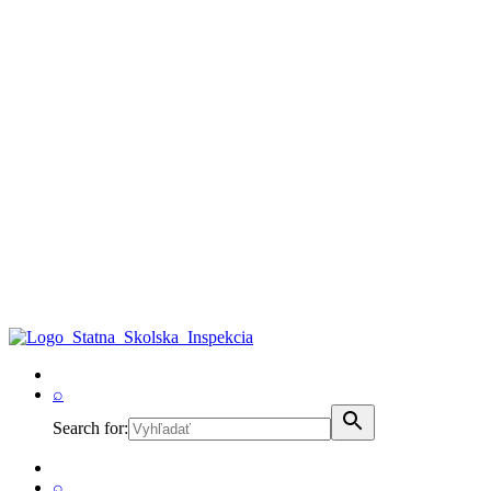
⌕
Search for:
⌕