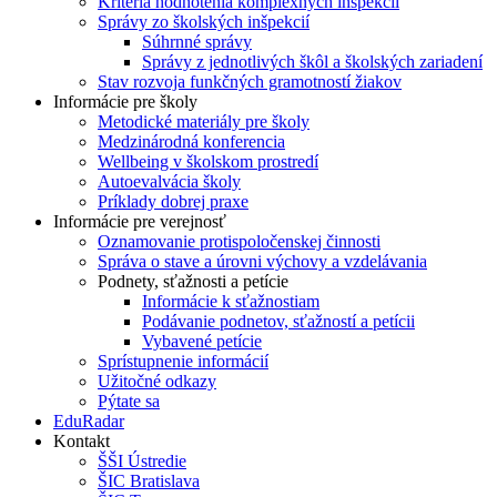
Kritériá hodnotenia komplexných inšpekcií
Správy zo školských inšpekcií
Súhrnné správy
Správy z jednotlivých škôl a školských zariadení
Stav rozvoja funkčných gramotností žiakov
Informácie pre školy
Metodické materiály pre školy
Medzinárodná konferencia
Wellbeing v školskom prostredí
Autoevalvácia školy
Príklady dobrej praxe
Informácie pre verejnosť
Oznamovanie protispoločenskej činnosti
Správa o stave a úrovni výchovy a vzdelávania
Podnety, sťažnosti a petície
Informácie k sťažnostiam
Podávanie podnetov, sťažností a petícii
Vybavené petície
Sprístupnenie informácií
Užitočné odkazy
Pýtate sa
EduRadar
Kontakt
ŠŠI Ústredie
ŠIC Bratislava