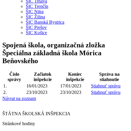
ŠIC Trnava
ŠIC Trenčín
ŠIC Nitra
ŠIC Žilina
ŠIC Banská Bystrica
ŠIC Prešov
ŠIC Košice
Spojená škola, organizačná zložka
Špeciálna základná škola Mórica
Beňovského
Číslo
Začiatok
Koniec
Správa na
správy
inšpekcie
inšpekcie
stiahnutie
1.
16/01/2023
17/01/2023
Stiahnuť správu
2.
23/10/2023
23/10/2023
Stiahnuť správu
Návrat na zoznam
ŠTÁTNA ŠKOLSKÁ INŠPEKCIA
Stránkové hodiny​