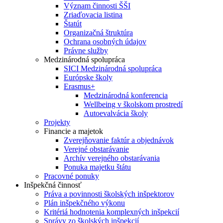
Význam činnosti ŠŠI
Zriaďovacia listina
Štatút
Organizačná štruktúra
Ochrana osobných údajov
Právne služby
Medzinárodná spolupráca
SICI Medzinárodná spolupráca
Európske školy
Erasmus+
Medzinárodná konferencia
Wellbeing v školskom prostredí
Autoevalvácia školy
Projekty
Financie a majetok
Zverejňovanie faktúr a objednávok
Verejné obstarávanie
Archív verejného obstarávania
Ponuka majetku štátu
Pracovné ponuky
Inšpekčná činnosť
Práva a povinnosti školských inšpektorov
Plán inšpekčného výkonu
Kritériá hodnotenia komplexných inšpekcií
Správy zo školských inšpekcií