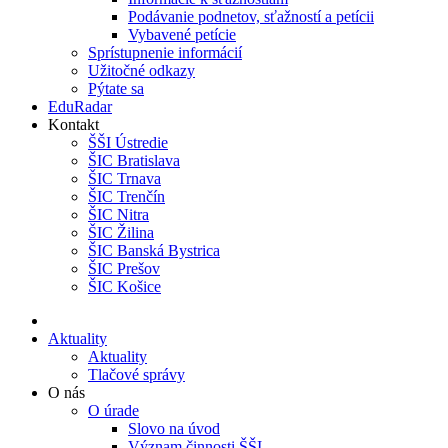
Podávanie podnetov, sťažností a petícii
Vybavené petície
Sprístupnenie informácií
Užitočné odkazy
Pýtate sa
EduRadar
Kontakt
ŠŠI Ústredie
ŠIC Bratislava
ŠIC Trnava
ŠIC Trenčín
ŠIC Nitra
ŠIC Žilina
ŠIC Banská Bystrica
ŠIC Prešov
ŠIC Košice
Aktuality
Aktuality
Tlačové správy
O nás
O úrade
Slovo na úvod
Význam činnosti ŠŠI