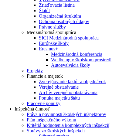
Zriaďovacia listina
Štatút
Organizačná štruktúra
Ochrana osobných údajov
Právne služby
Medzinárodná spolupráca
SICI Medzinárodná spolupráca
Európske školy
Erasmus+
Medzinárodná konferencia
Wellbeing v školskom prostredí
Autoevalvácia školy
Projekty
Financie a majetok
Zverejňovanie faktúr a objednávok
Verejné obstarávanie
Archív verejného obstarávania
Ponuka majetku štátu
Pracovné ponuky
Inšpekčná činnosť
Práva a povinnosti školských inšpektorov
Plán inšpekčného výkonu
Kritériá hodnotenia komplexných inšpekcií
Správy zo školských inšpekcií