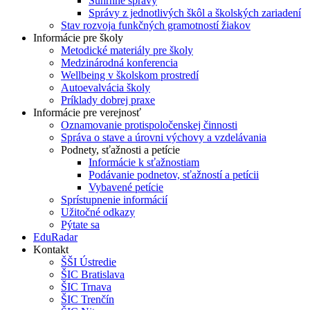
Súhrnné správy
Správy z jednotlivých škôl a školských zariadení
Stav rozvoja funkčných gramotností žiakov
Informácie pre školy
Metodické materiály pre školy
Medzinárodná konferencia
Wellbeing v školskom prostredí
Autoevalvácia školy
Príklady dobrej praxe
Informácie pre verejnosť
Oznamovanie protispoločenskej činnosti
Správa o stave a úrovni výchovy a vzdelávania
Podnety, sťažnosti a petície
Informácie k sťažnostiam
Podávanie podnetov, sťažností a petícii
Vybavené petície
Sprístupnenie informácií
Užitočné odkazy
Pýtate sa
EduRadar
Kontakt
ŠŠI Ústredie
ŠIC Bratislava
ŠIC Trnava
ŠIC Trenčín