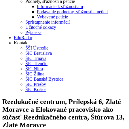
Podnety, sťažnosti a petície
Informácie k sťažnostiam
Podávanie podnetov, sťažností a petícii
Vybavené petície
Sprístupnenie informácií
Užitočné odkazy
Pýtate sa
EduRadar
Kontakt
ŠŠI Ústredie
ŠIC Bratislava
ŠIC Trnava
ŠIC Trenčín
ŠIC Nitra
ŠIC Žilina
ŠIC Banská Bystrica
ŠIC Prešov
ŠIC Košice
Reedukačné centrum, Prílepská 6, Zlaté
Moravce a Elokované pracovisko ako
súčasť Reedukačného centra, Štúrova 13,
Zlaté Moravce