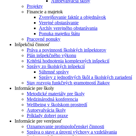
Autoevalvácia školy
Projekty
Financie a majetok
Zverejňovanie faktúr a objednávok
Verejné obstarávanie
Archív verejného obstarávania
Ponuka majetku štátu
Pracovné ponuky
Inšpekčná činnosť
Práva a povinnosti školských inšpektorov
Plán inšpekčného výkonu
Kritériá hodnotenia komplexných inšpekcií
Správy zo školských inšpekcií
Súhrnné správy
Správy z jednotlivých škôl a školských zariadení
Stav rozvoja funkčných gramotností žiakov
Informácie pre školy
Metodické materiály pre školy
Medzinárodná konferencia
Wellbeing v školskom prostredí
Autoevalvácia školy
Príklady dobrej praxe
Informácie pre verejnosť
Oznamovanie protispoločenskej činnosti
Správa o stave a úrovni výchovy a vzdelávania