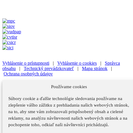
Vyhlásenie o prístupnosti
|
Vyhlásenie o cookies
|
Správca
obsahu
|
Technický prevádzkovateľ
|
Mapa stránok
|
Ochrana osobných údajov
Vyhlásenie o prístupnosti
|
Vyhlásenie o cookies
|
Správca
Používame cookies
obsahu
Súbory cookie a ďalšie technológie sledovania používame na
Technický prevádzkovateľ
|
Mapa stránok
|
Ochrana osobných
údajov
zlepšenie vášho zážitku z prehliadania našich webových stránok,
na to, aby sme vám zobrazovali prispôsobený obsah a cielené
Vyhlásenie o prístupnosti
reklamy, na analýzu návštevnosti našich webových stránok a na
Vyhlásenie o cookies
pochopenie toho, odkiaľ naši návštevníci prichádzajú.