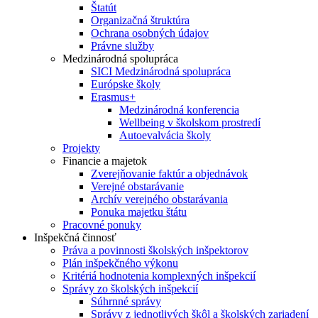
Štatút
Organizačná štruktúra
Ochrana osobných údajov
Právne služby
Medzinárodná spolupráca
SICI Medzinárodná spolupráca
Európske školy
Erasmus+
Medzinárodná konferencia
Wellbeing v školskom prostredí
Autoevalvácia školy
Projekty
Financie a majetok
Zverejňovanie faktúr a objednávok
Verejné obstarávanie
Archív verejného obstarávania
Ponuka majetku štátu
Pracovné ponuky
Inšpekčná činnosť
Práva a povinnosti školských inšpektorov
Plán inšpekčného výkonu
Kritériá hodnotenia komplexných inšpekcií
Správy zo školských inšpekcií
Súhrnné správy
Správy z jednotlivých škôl a školských zariadení