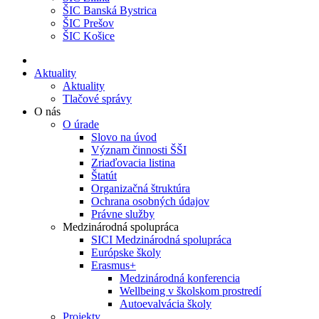
ŠIC Banská Bystrica
ŠIC Prešov
ŠIC Košice
Aktuality
Aktuality
Tlačové správy
O nás
O úrade
Slovo na úvod
Význam činnosti ŠŠI
Zriaďovacia listina
Štatút
Organizačná štruktúra
Ochrana osobných údajov
Právne služby
Medzinárodná spolupráca
SICI Medzinárodná spolupráca
Európske školy
Erasmus+
Medzinárodná konferencia
Wellbeing v školskom prostredí
Autoevalvácia školy
Projekty