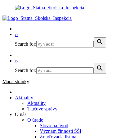
⌕
Search for:
⌕
Search for:
Mapa stránky
Aktuality
Aktuality
Tlačové správy
O nás
O úrade
Slovo na úvod
Význam činnosti ŠŠI
Zriaďovacia listina