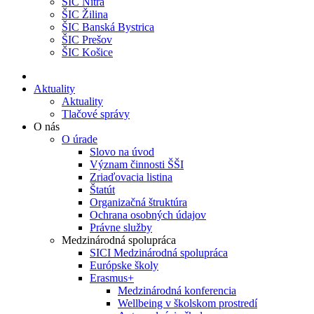
ŠIC Nitra
ŠIC Žilina
ŠIC Banská Bystrica
ŠIC Prešov
ŠIC Košice
Aktuality
Aktuality
Tlačové správy
O nás
O úrade
Slovo na úvod
Význam činnosti ŠŠI
Zriaďovacia listina
Štatút
Organizačná štruktúra
Ochrana osobných údajov
Právne služby
Medzinárodná spolupráca
SICI Medzinárodná spolupráca
Európske školy
Erasmus+
Medzinárodná konferencia
Wellbeing v školskom prostredí