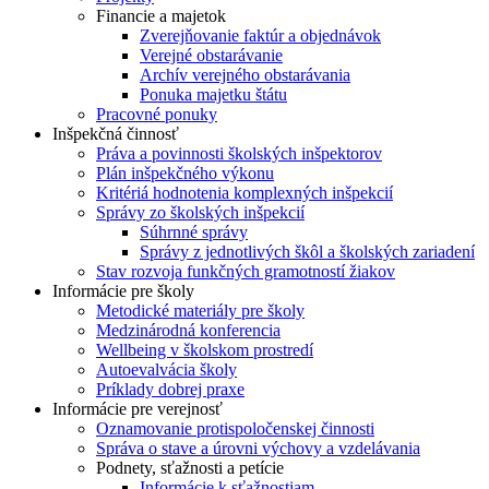
Financie a majetok
Zverejňovanie faktúr a objednávok
Verejné obstarávanie
Archív verejného obstarávania
Ponuka majetku štátu
Pracovné ponuky
Inšpekčná činnosť
Práva a povinnosti školských inšpektorov
Plán inšpekčného výkonu
Kritériá hodnotenia komplexných inšpekcií
Správy zo školských inšpekcií
Súhrnné správy
Správy z jednotlivých škôl a školských zariadení
Stav rozvoja funkčných gramotností žiakov
Informácie pre školy
Metodické materiály pre školy
Medzinárodná konferencia
Wellbeing v školskom prostredí
Autoevalvácia školy
Príklady dobrej praxe
Informácie pre verejnosť
Oznamovanie protispoločenskej činnosti
Správa o stave a úrovni výchovy a vzdelávania
Podnety, sťažnosti a petície
Informácie k sťažnostiam