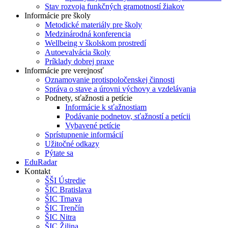
Stav rozvoja funkčných gramotností žiakov
Informácie pre školy
Metodické materiály pre školy
Medzinárodná konferencia
Wellbeing v školskom prostredí
Autoevalvácia školy
Príklady dobrej praxe
Informácie pre verejnosť
Oznamovanie protispoločenskej činnosti
Správa o stave a úrovni výchovy a vzdelávania
Podnety, sťažnosti a petície
Informácie k sťažnostiam
Podávanie podnetov, sťažností a petícii
Vybavené petície
Sprístupnenie informácií
Užitočné odkazy
Pýtate sa
EduRadar
Kontakt
ŠŠI Ústredie
ŠIC Bratislava
ŠIC Trnava
ŠIC Trenčín
ŠIC Nitra
ŠIC Žilina