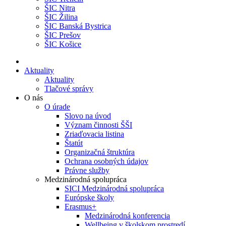
ŠIC Nitra
ŠIC Žilina
ŠIC Banská Bystrica
ŠIC Prešov
ŠIC Košice
Aktuality
Aktuality
Tlačové správy
O nás
O úrade
Slovo na úvod
Význam činnosti ŠŠI
Zriaďovacia listina
Štatút
Organizačná štruktúra
Ochrana osobných údajov
Právne služby
Medzinárodná spolupráca
SICI Medzinárodná spolupráca
Európske školy
Erasmus+
Medzinárodná konferencia
Wellbeing v školskom prostredí