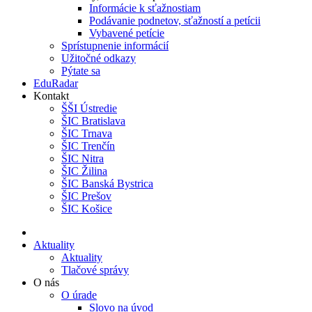
Informácie k sťažnostiam
Podávanie podnetov, sťažností a petícii
Vybavené petície
Sprístupnenie informácií
Užitočné odkazy
Pýtate sa
EduRadar
Kontakt
ŠŠI Ústredie
ŠIC Bratislava
ŠIC Trnava
ŠIC Trenčín
ŠIC Nitra
ŠIC Žilina
ŠIC Banská Bystrica
ŠIC Prešov
ŠIC Košice
Aktuality
Aktuality
Tlačové správy
O nás
O úrade
Slovo na úvod