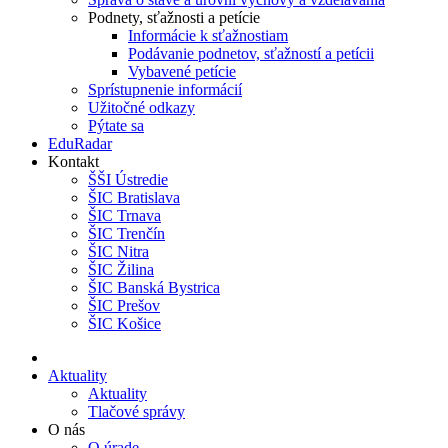
Podnety, sťažnosti a petície
Informácie k sťažnostiam
Podávanie podnetov, sťažností a petícii
Vybavené petície
Sprístupnenie informácií
Užitočné odkazy
Pýtate sa
EduRadar
Kontakt
ŠŠI Ústredie
ŠIC Bratislava
ŠIC Trnava
ŠIC Trenčín
ŠIC Nitra
ŠIC Žilina
ŠIC Banská Bystrica
ŠIC Prešov
ŠIC Košice
Aktuality
Aktuality
Tlačové správy
O nás
O úrade