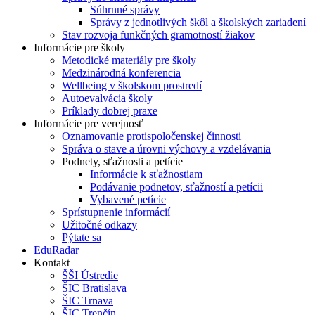
Súhrnné správy
Správy z jednotlivých škôl a školských zariadení
Stav rozvoja funkčných gramotností žiakov
Informácie pre školy
Metodické materiály pre školy
Medzinárodná konferencia
Wellbeing v školskom prostredí
Autoevalvácia školy
Príklady dobrej praxe
Informácie pre verejnosť
Oznamovanie protispoločenskej činnosti
Správa o stave a úrovni výchovy a vzdelávania
Podnety, sťažnosti a petície
Informácie k sťažnostiam
Podávanie podnetov, sťažností a petícii
Vybavené petície
Sprístupnenie informácií
Užitočné odkazy
Pýtate sa
EduRadar
Kontakt
ŠŠI Ústredie
ŠIC Bratislava
ŠIC Trnava
ŠIC Trenčín