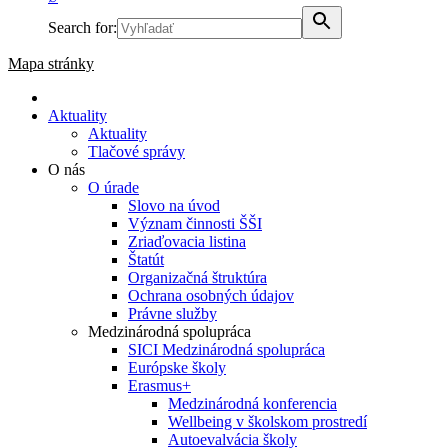
Search for:
Mapa stránky
Aktuality
Aktuality
Tlačové správy
O nás
O úrade
Slovo na úvod
Význam činnosti ŠŠI
Zriaďovacia listina
Štatút
Organizačná štruktúra
Ochrana osobných údajov
Právne služby
Medzinárodná spolupráca
SICI Medzinárodná spolupráca
Európske školy
Erasmus+
Medzinárodná konferencia
Wellbeing v školskom prostredí
Autoevalvácia školy