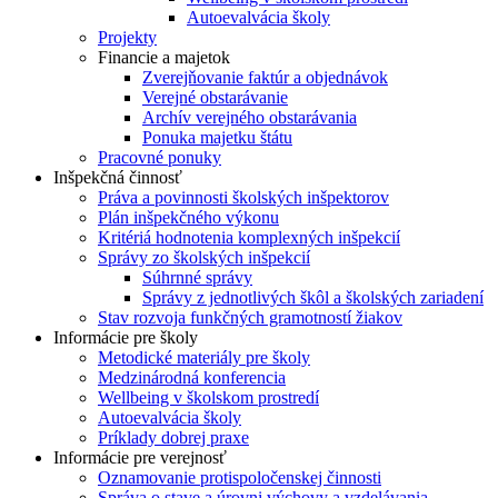
Autoevalvácia školy
Projekty
Financie a majetok
Zverejňovanie faktúr a objednávok
Verejné obstarávanie
Archív verejného obstarávania
Ponuka majetku štátu
Pracovné ponuky
Inšpekčná činnosť
Práva a povinnosti školských inšpektorov
Plán inšpekčného výkonu
Kritériá hodnotenia komplexných inšpekcií
Správy zo školských inšpekcií
Súhrnné správy
Správy z jednotlivých škôl a školských zariadení
Stav rozvoja funkčných gramotností žiakov
Informácie pre školy
Metodické materiály pre školy
Medzinárodná konferencia
Wellbeing v školskom prostredí
Autoevalvácia školy
Príklady dobrej praxe
Informácie pre verejnosť
Oznamovanie protispoločenskej činnosti
Správa o stave a úrovni výchovy a vzdelávania