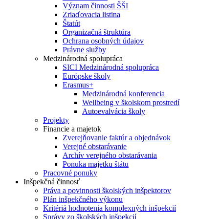
Význam činnosti ŠŠI
Zriaďovacia listina
Štatút
Organizačná štruktúra
Ochrana osobných údajov
Právne služby
Medzinárodná spolupráca
SICI Medzinárodná spolupráca
Európske školy
Erasmus+
Medzinárodná konferencia
Wellbeing v školskom prostredí
Autoevalvácia školy
Projekty
Financie a majetok
Zverejňovanie faktúr a objednávok
Verejné obstarávanie
Archív verejného obstarávania
Ponuka majetku štátu
Pracovné ponuky
Inšpekčná činnosť
Práva a povinnosti školských inšpektorov
Plán inšpekčného výkonu
Kritériá hodnotenia komplexných inšpekcií
Správy zo školských inšpekcií