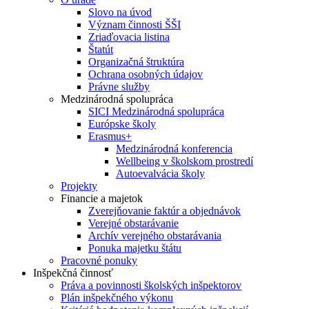
Slovo na úvod
Význam činnosti ŠŠI
Zriaďovacia listina
Štatút
Organizačná štruktúra
Ochrana osobných údajov
Právne služby
Medzinárodná spolupráca
SICI Medzinárodná spolupráca
Európske školy
Erasmus+
Medzinárodná konferencia
Wellbeing v školskom prostredí
Autoevalvácia školy
Projekty
Financie a majetok
Zverejňovanie faktúr a objednávok
Verejné obstarávanie
Archív verejného obstarávania
Ponuka majetku štátu
Pracovné ponuky
Inšpekčná činnosť
Práva a povinnosti školských inšpektorov
Plán inšpekčného výkonu