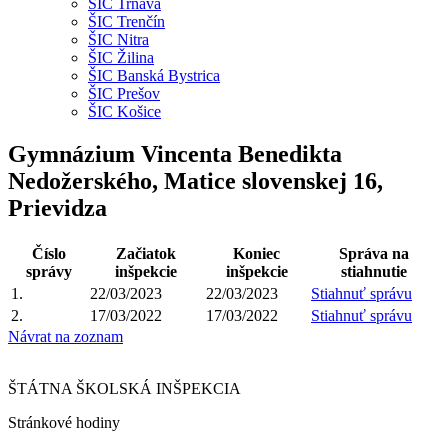
ŠIC Trnava
ŠIC Trenčín
ŠIC Nitra
ŠIC Žilina
ŠIC Banská Bystrica
ŠIC Prešov
ŠIC Košice
Gymnázium Vincenta Benedikta
Nedožerského, Matice slovenskej 16,
Prievidza
Číslo
Začiatok
Koniec
Správa na
správy
inšpekcie
inšpekcie
stiahnutie
1.
22/03/2023
22/03/2023
Stiahnuť správu
2.
17/03/2022
17/03/2022
Stiahnuť správu
Návrat na zoznam
ŠTÁTNA ŠKOLSKÁ INŠPEKCIA
Stránkové hodiny​