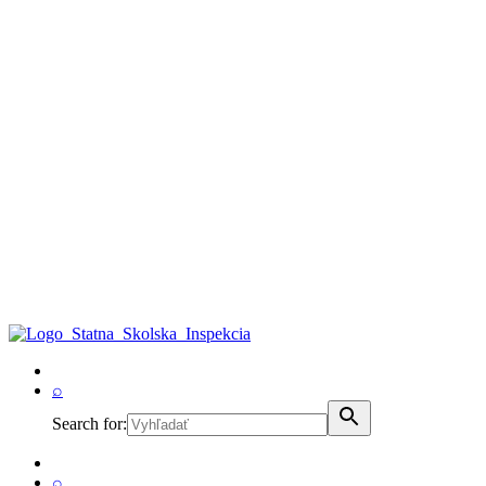
⌕
Search for:
⌕