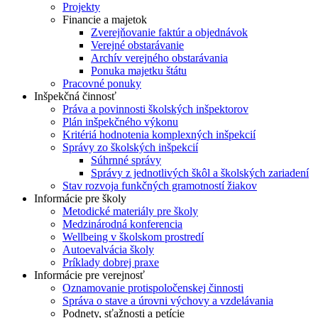
Projekty
Financie a majetok
Zverejňovanie faktúr a objednávok
Verejné obstarávanie
Archív verejného obstarávania
Ponuka majetku štátu
Pracovné ponuky
Inšpekčná činnosť
Práva a povinnosti školských inšpektorov
Plán inšpekčného výkonu
Kritériá hodnotenia komplexných inšpekcií
Správy zo školských inšpekcií
Súhrnné správy
Správy z jednotlivých škôl a školských zariadení
Stav rozvoja funkčných gramotností žiakov
Informácie pre školy
Metodické materiály pre školy
Medzinárodná konferencia
Wellbeing v školskom prostredí
Autoevalvácia školy
Príklady dobrej praxe
Informácie pre verejnosť
Oznamovanie protispoločenskej činnosti
Správa o stave a úrovni výchovy a vzdelávania
Podnety, sťažnosti a petície