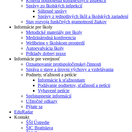
Kritériá hodnotenia komplexných inšpekcií
Správy zo školských inšpekcií
Súhrnné správy
Správy z jednotlivých škôl a školských zariadení
Stav rozvoja funkčných gramotností žiakov
Informácie pre školy
Metodické materiály pre školy
Medzinárodná konferencia
Wellbeing v školskom prostredí
Autoevalvácia školy
Príklady dobrej praxe
Informácie pre verejnosť
Oznamovanie protispoločenskej činnosti
Správa o stave a úrovni výchovy a vzdelávania
Podnety, sťažnosti a petície
Informácie k sťažnostiam
Podávanie podnetov, sťažností a petícii
Vybavené petície
Sprístupnenie informácií
Užitočné odkazy
Pýtate sa
EduRadar
Kontakt
ŠŠI Ústredie
ŠIC Bratislava