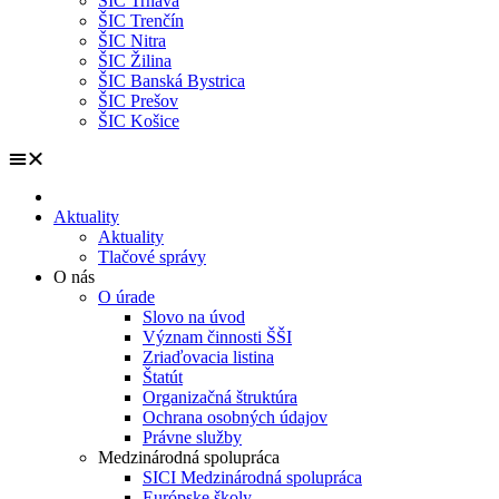
ŠIC Trnava
ŠIC Trenčín
ŠIC Nitra
ŠIC Žilina
ŠIC Banská Bystrica
ŠIC Prešov
ŠIC Košice
Aktuality
Aktuality
Tlačové správy
O nás
O úrade
Slovo na úvod
Význam činnosti ŠŠI
Zriaďovacia listina
Štatút
Organizačná štruktúra
Ochrana osobných údajov
Právne služby
Medzinárodná spolupráca
SICI Medzinárodná spolupráca
Európske školy