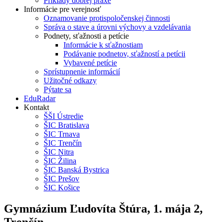
Príklady dobrej praxe
Informácie pre verejnosť
Oznamovanie protispoločenskej činnosti
Správa o stave a úrovni výchovy a vzdelávania
Podnety, sťažnosti a petície
Informácie k sťažnostiam
Podávanie podnetov, sťažností a petícii
Vybavené petície
Sprístupnenie informácií
Užitočné odkazy
Pýtate sa
EduRadar
Kontakt
ŠŠI Ústredie
ŠIC Bratislava
ŠIC Trnava
ŠIC Trenčín
ŠIC Nitra
ŠIC Žilina
ŠIC Banská Bystrica
ŠIC Prešov
ŠIC Košice
Gymnázium Ľudovíta Štúra, 1. mája 2,
Trenčín