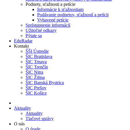
Podnety, sťažnosti a petície
Informácie k sťažnostiam
Podávanie podnetov, sťažností a petícii
Vybavené petície
Sprístupnenie informácií
Užitočné odkazy
Pýtate sa
EduRadar
Kontakt
ŠŠI Ústredie
ŠIC Bratislava
ŠIC Trnava
ŠIC Trenčín
ŠIC Nitra
ŠIC Žilina
ŠIC Banská Bystrica
ŠIC Prešov
ŠIC Košice
Aktuality
Aktuality
Tlačové správy
O nás
O úrade