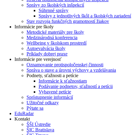
Správy zo školských inšpekcií
Súhrnné správy
Správy z jednotlivých škôl a školských zariadení
Stav rozvoja funkčných gramotností žiakov
Informácie pre školy
Metodické materiály pre školy
Medzinárodná konferencia
Wellbeing v školskom prostredí
Autoevalvácia školy
Príklady dobrej praxe
Informácie pre verejnosť
Oznamovanie protispoločenskej činnosti
Správa o stave a úrovni výchovy a vzdelávania
Podnety, sťažnosti a petície
Informácie k sťažnostiam
Podávanie podnetov, sťažností a petícii
Vybavené petície
Sprístupnenie informácií
Užitočné odkazy
Pýtate sa
EduRadar
Kontakt
ŠŠI Ústredie
ŠIC Bratislava