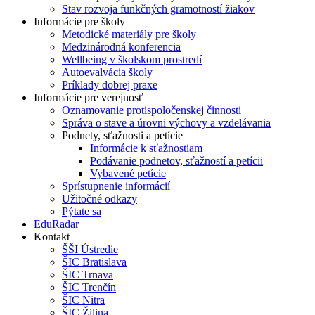
Stav rozvoja funkčných gramotností žiakov
Informácie pre školy
Metodické materiály pre školy
Medzinárodná konferencia
Wellbeing v školskom prostredí
Autoevalvácia školy
Príklady dobrej praxe
Informácie pre verejnosť
Oznamovanie protispoločenskej činnosti
Správa o stave a úrovni výchovy a vzdelávania
Podnety, sťažnosti a petície
Informácie k sťažnostiam
Podávanie podnetov, sťažností a petícii
Vybavené petície
Sprístupnenie informácií
Užitočné odkazy
Pýtate sa
EduRadar
Kontakt
ŠŠI Ústredie
ŠIC Bratislava
ŠIC Trnava
ŠIC Trenčín
ŠIC Nitra
ŠIC Žilina