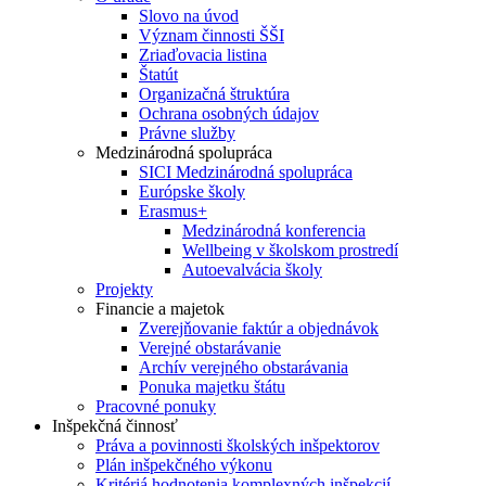
Slovo na úvod
Význam činnosti ŠŠI
Zriaďovacia listina
Štatút
Organizačná štruktúra
Ochrana osobných údajov
Právne služby
Medzinárodná spolupráca
SICI Medzinárodná spolupráca
Európske školy
Erasmus+
Medzinárodná konferencia
Wellbeing v školskom prostredí
Autoevalvácia školy
Projekty
Financie a majetok
Zverejňovanie faktúr a objednávok
Verejné obstarávanie
Archív verejného obstarávania
Ponuka majetku štátu
Pracovné ponuky
Inšpekčná činnosť
Práva a povinnosti školských inšpektorov
Plán inšpekčného výkonu
Kritériá hodnotenia komplexných inšpekcií