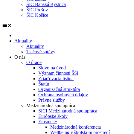
ŠIC Banská Bystrica
ŠIC Prešov
ŠIC Košice
Aktuality
Aktuality
Tlačové správy
O nás
O úrade
Slovo na úvod
Význam činnosti ŠŠI
Zriaďovacia listina
Štatút
Organizačná štruktúra
Ochrana osobných údajov
Právne služby
Medzinárodná spolupráca
SICI Medzinárodná spolupráca
Európske školy
Erasmus+
Medzinárodná konferencia
Wellbeing v školskom prostredí