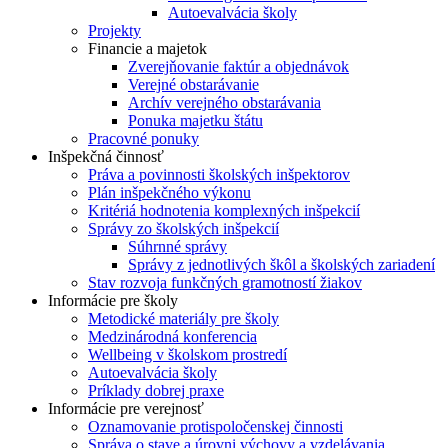
Autoevalvácia školy
Projekty
Financie a majetok
Zverejňovanie faktúr a objednávok
Verejné obstarávanie
Archív verejného obstarávania
Ponuka majetku štátu
Pracovné ponuky
Inšpekčná činnosť
Práva a povinnosti školských inšpektorov
Plán inšpekčného výkonu
Kritériá hodnotenia komplexných inšpekcií
Správy zo školských inšpekcií
Súhrnné správy
Správy z jednotlivých škôl a školských zariadení
Stav rozvoja funkčných gramotností žiakov
Informácie pre školy
Metodické materiály pre školy
Medzinárodná konferencia
Wellbeing v školskom prostredí
Autoevalvácia školy
Príklady dobrej praxe
Informácie pre verejnosť
Oznamovanie protispoločenskej činnosti
Správa o stave a úrovni výchovy a vzdelávania