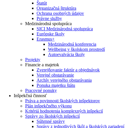
Štatút
Organizačná štruktúra
Ochrana osobných údajov
Právne služby
Medzinárodná spolupráca
SICI Medzinárodná spolupráca
Európske školy
Erasmus+
Medzinárodná konferencia
Wellbeing v školskom prostredí
Autoevalvácia školy
Projekty
Financie a majetok
Zverejňovanie faktúr a objednávok
Verejné obstarávanie
Archív verejného obstarávania
Ponuka majetku štátu
Pracovné ponuky
Inšpekčná činnosť
Práva a povinnosti školských inšpektorov
Plán inšpekčného výkonu
Kritériá hodnotenia komplexných inšpekcií
Správy zo školských inšpekcií
Súhrnné správy
Správy z jednotlivých škôl a školských zariadení