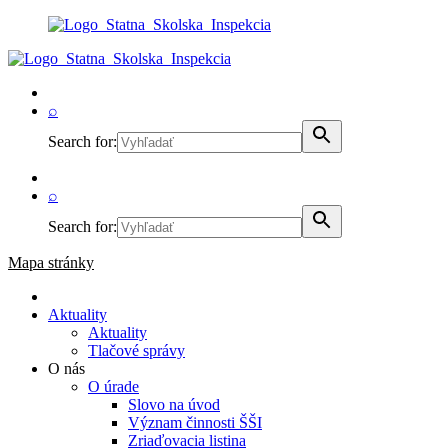
⌕
Search for:
⌕
Search for:
Mapa stránky
Aktuality
Aktuality
Tlačové správy
O nás
O úrade
Slovo na úvod
Význam činnosti ŠŠI
Zriaďovacia listina