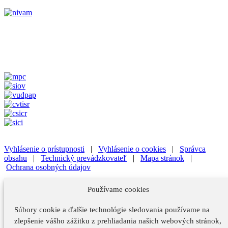
Vyhlásenie o prístupnosti
|
Vyhlásenie o cookies
|
Správca
obsahu
|
Technický prevádzkovateľ
|
Mapa stránok
|
Ochrana osobných údajov
Vyhlásenie o prístupnosti
|
Vyhlásenie o cookies
|
Správca
Používame cookies
obsahu
Súbory cookie a ďalšie technológie sledovania používame na
Technický prevádzkovateľ
|
Mapa stránok
|
Ochrana osobných
údajov
zlepšenie vášho zážitku z prehliadania našich webových stránok,