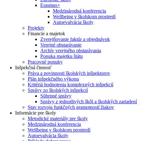
Erasmus+
Medzinárodná konferencia
Wellbeing v školskom prostredí
Autoevalvácia školy
Projekty
Financie a majetok
Zverejňovanie faktúr a objednávok
Verejné obstarávanie
Archív verejného obstarávania
Ponuka majetku štátu
Pracovné ponuky
Inšpekčná činnosť
Práva a povinnosti školských inšpektorov
Plán inšpekčného výkonu
Kritériá hodnotenia komplexných inšpekcií
Správy zo školských inšpekcií
Súhrnné správy
Správy z jednotlivých škôl a školských zariadení
Stav rozvoja funkčných gramotností žiakov
Informácie pre školy
Metodické materiály pre školy
Medzinárodná konferencia
Wellbeing v školskom prostredí
Autoevalvácia školy