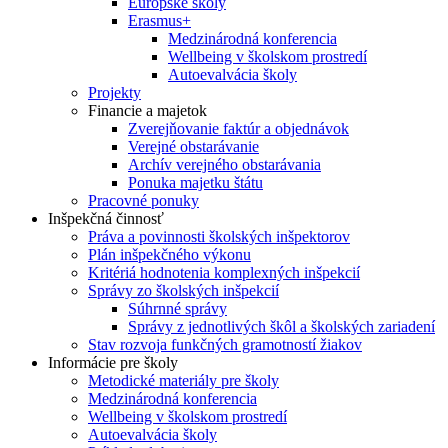
Európske školy
Erasmus+
Medzinárodná konferencia
Wellbeing v školskom prostredí
Autoevalvácia školy
Projekty
Financie a majetok
Zverejňovanie faktúr a objednávok
Verejné obstarávanie
Archív verejného obstarávania
Ponuka majetku štátu
Pracovné ponuky
Inšpekčná činnosť
Práva a povinnosti školských inšpektorov
Plán inšpekčného výkonu
Kritériá hodnotenia komplexných inšpekcií
Správy zo školských inšpekcií
Súhrnné správy
Správy z jednotlivých škôl a školských zariadení
Stav rozvoja funkčných gramotností žiakov
Informácie pre školy
Metodické materiály pre školy
Medzinárodná konferencia
Wellbeing v školskom prostredí
Autoevalvácia školy