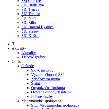
ŠŠI Ústredie
ŠIC Bratislava
ŠIC Trnava
ŠIC Trenčín
ŠIC Nitra
ŠIC Žilina
ŠIC Banská Bystrica
ŠIC Prešov
ŠIC Košice
Aktuality
Aktuality
Tlačové správy
O nás
O úrade
Slovo na úvod
Význam činnosti ŠŠI
Zriaďovacia listina
Štatút
Organizačná štruktúra
Ochrana osobných údajov
Právne služby
Medzinárodná spolupráca
SICI Medzinárodná spolupráca