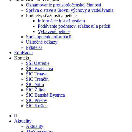
Oznamovanie protispoločenskej činnosti
Správa o stave a úrovni výchovy a vzdelávania
Podnety, sťažnosti a petície
Informácie k sťažnostiam
Podávanie podnetov, sťažností a petícii
Vybavené petície
Sprístupnenie informácií
Užitočné odkazy
Pýtate sa
EduRadar
Kontakt
ŠŠI Ústredie
ŠIC Bratislava
ŠIC Trnava
ŠIC Trenčín
ŠIC Nitra
ŠIC Žilina
ŠIC Banská Bystrica
ŠIC Prešov
ŠIC Košice
Aktuality
Aktuality
Tlačové správy