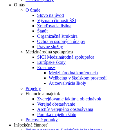
O nás
O úrade
Slovo na úvod
Význam činnosti ŠŠI
Zriaďovacia listina
Štatút
Organizačná štruktúra
Ochrana osobných údajov
Právne služby
Medzinárodná spolupráca
SICI Medzinárodná spolupráca
Európske školy
Erasmus+
Medzinárodná konferencia
Wellbeing v školskom prostredí
Autoevalvácia školy
Projekty
Financie a majetok
Zverejňovanie faktúr a objednávok
Verejné obstarávanie
Archív verejného obstarávania
Ponuka majetku štátu
Pracovné ponuky
Inšpekčná činnosť