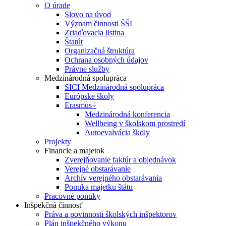
O úrade
Slovo na úvod
Význam činnosti ŠŠI
Zriaďovacia listina
Štatút
Organizačná štruktúra
Ochrana osobných údajov
Právne služby
Medzinárodná spolupráca
SICI Medzinárodná spolupráca
Európske školy
Erasmus+
Medzinárodná konferencia
Wellbeing v školskom prostredí
Autoevalvácia školy
Projekty
Financie a majetok
Zverejňovanie faktúr a objednávok
Verejné obstarávanie
Archív verejného obstarávania
Ponuka majetku štátu
Pracovné ponuky
Inšpekčná činnosť
Práva a povinnosti školských inšpektorov
Plán inšpekčného výkonu