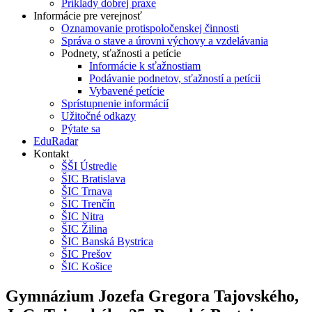
Príklady dobrej praxe
Informácie pre verejnosť
Oznamovanie protispoločenskej činnosti
Správa o stave a úrovni výchovy a vzdelávania
Podnety, sťažnosti a petície
Informácie k sťažnostiam
Podávanie podnetov, sťažností a petícii
Vybavené petície
Sprístupnenie informácií
Užitočné odkazy
Pýtate sa
EduRadar
Kontakt
ŠŠI Ústredie
ŠIC Bratislava
ŠIC Trnava
ŠIC Trenčín
ŠIC Nitra
ŠIC Žilina
ŠIC Banská Bystrica
ŠIC Prešov
ŠIC Košice
Gymnázium Jozefa Gregora Tajovského,