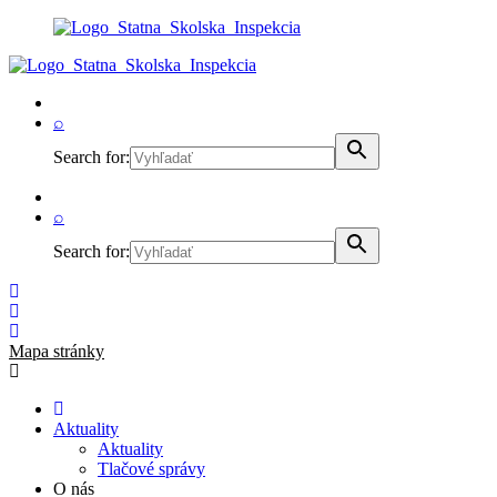
⌕
Search for:
⌕
Search for:
Mapa stránky
Aktuality
Aktuality
Tlačové správy
O nás