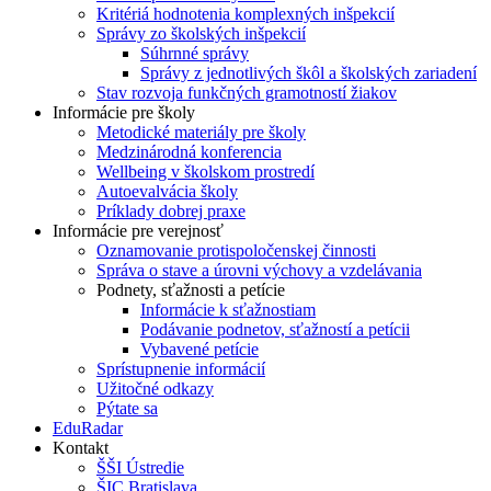
Kritériá hodnotenia komplexných inšpekcií
Správy zo školských inšpekcií
Súhrnné správy
Správy z jednotlivých škôl a školských zariadení
Stav rozvoja funkčných gramotností žiakov
Informácie pre školy
Metodické materiály pre školy
Medzinárodná konferencia
Wellbeing v školskom prostredí
Autoevalvácia školy
Príklady dobrej praxe
Informácie pre verejnosť
Oznamovanie protispoločenskej činnosti
Správa o stave a úrovni výchovy a vzdelávania
Podnety, sťažnosti a petície
Informácie k sťažnostiam
Podávanie podnetov, sťažností a petícii
Vybavené petície
Sprístupnenie informácií
Užitočné odkazy
Pýtate sa
EduRadar
Kontakt
ŠŠI Ústredie
ŠIC Bratislava