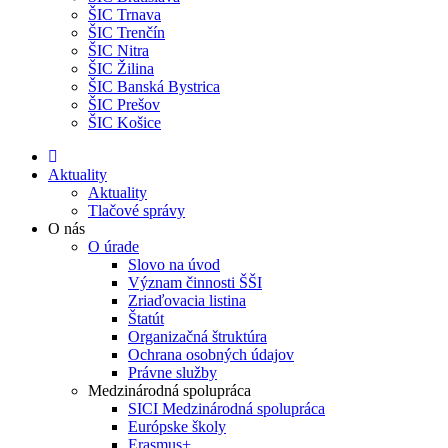
ŠIC Trnava
ŠIC Trenčín
ŠIC Nitra
ŠIC Žilina
ŠIC Banská Bystrica
ŠIC Prešov
ŠIC Košice
Aktuality
Aktuality
Tlačové správy
O nás
O úrade
Slovo na úvod
Význam činnosti ŠŠI
Zriaďovacia listina
Štatút
Organizačná štruktúra
Ochrana osobných údajov
Právne služby
Medzinárodná spolupráca
SICI Medzinárodná spolupráca
Európske školy
Erasmus+