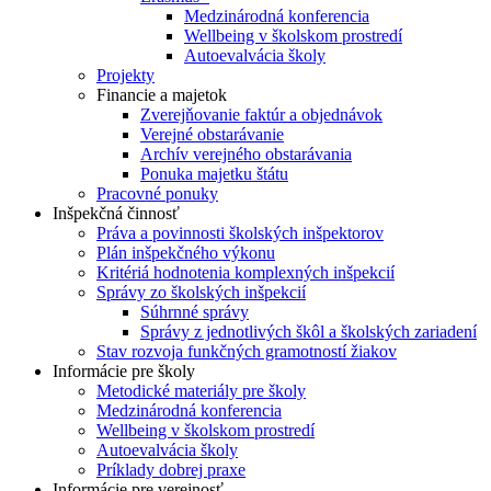
Medzinárodná konferencia
Wellbeing v školskom prostredí
Autoevalvácia školy
Projekty
Financie a majetok
Zverejňovanie faktúr a objednávok
Verejné obstarávanie
Archív verejného obstarávania
Ponuka majetku štátu
Pracovné ponuky
Inšpekčná činnosť
Práva a povinnosti školských inšpektorov
Plán inšpekčného výkonu
Kritériá hodnotenia komplexných inšpekcií
Správy zo školských inšpekcií
Súhrnné správy
Správy z jednotlivých škôl a školských zariadení
Stav rozvoja funkčných gramotností žiakov
Informácie pre školy
Metodické materiály pre školy
Medzinárodná konferencia
Wellbeing v školskom prostredí
Autoevalvácia školy
Príklady dobrej praxe
Informácie pre verejnosť