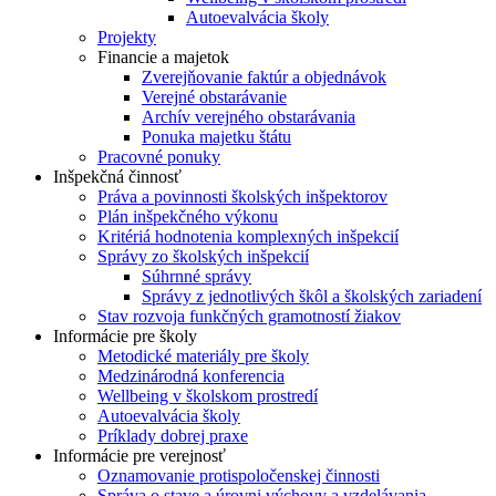
Autoevalvácia školy
Projekty
Financie a majetok
Zverejňovanie faktúr a objednávok
Verejné obstarávanie
Archív verejného obstarávania
Ponuka majetku štátu
Pracovné ponuky
Inšpekčná činnosť
Práva a povinnosti školských inšpektorov
Plán inšpekčného výkonu
Kritériá hodnotenia komplexných inšpekcií
Správy zo školských inšpekcií
Súhrnné správy
Správy z jednotlivých škôl a školských zariadení
Stav rozvoja funkčných gramotností žiakov
Informácie pre školy
Metodické materiály pre školy
Medzinárodná konferencia
Wellbeing v školskom prostredí
Autoevalvácia školy
Príklady dobrej praxe
Informácie pre verejnosť
Oznamovanie protispoločenskej činnosti
Správa o stave a úrovni výchovy a vzdelávania