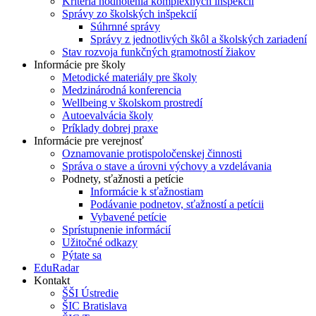
Kritériá hodnotenia komplexných inšpekcií
Správy zo školských inšpekcií
Súhrnné správy
Správy z jednotlivých škôl a školských zariadení
Stav rozvoja funkčných gramotností žiakov
Informácie pre školy
Metodické materiály pre školy
Medzinárodná konferencia
Wellbeing v školskom prostredí
Autoevalvácia školy
Príklady dobrej praxe
Informácie pre verejnosť
Oznamovanie protispoločenskej činnosti
Správa o stave a úrovni výchovy a vzdelávania
Podnety, sťažnosti a petície
Informácie k sťažnostiam
Podávanie podnetov, sťažností a petícii
Vybavené petície
Sprístupnenie informácií
Užitočné odkazy
Pýtate sa
EduRadar
Kontakt
ŠŠI Ústredie
ŠIC Bratislava