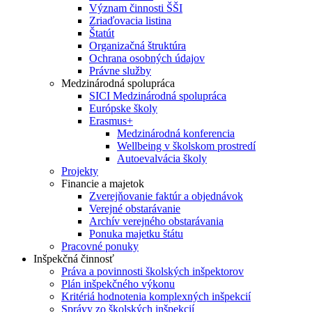
Význam činnosti ŠŠI
Zriaďovacia listina
Štatút
Organizačná štruktúra
Ochrana osobných údajov
Právne služby
Medzinárodná spolupráca
SICI Medzinárodná spolupráca
Európske školy
Erasmus+
Medzinárodná konferencia
Wellbeing v školskom prostredí
Autoevalvácia školy
Projekty
Financie a majetok
Zverejňovanie faktúr a objednávok
Verejné obstarávanie
Archív verejného obstarávania
Ponuka majetku štátu
Pracovné ponuky
Inšpekčná činnosť
Práva a povinnosti školských inšpektorov
Plán inšpekčného výkonu
Kritériá hodnotenia komplexných inšpekcií
Správy zo školských inšpekcií