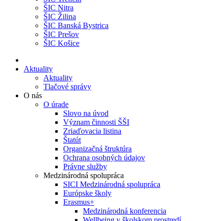
ŠIC Nitra
ŠIC Žilina
ŠIC Banská Bystrica
ŠIC Prešov
ŠIC Košice
Aktuality
Aktuality
Tlačové správy
O nás
O úrade
Slovo na úvod
Význam činnosti ŠŠI
Zriaďovacia listina
Štatút
Organizačná štruktúra
Ochrana osobných údajov
Právne služby
Medzinárodná spolupráca
SICI Medzinárodná spolupráca
Európske školy
Erasmus+
Medzinárodná konferencia
Wellbeing v školskom prostredí