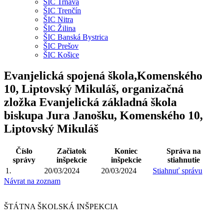
ŠIC Trnava
ŠIC Trenčín
ŠIC Nitra
ŠIC Žilina
ŠIC Banská Bystrica
ŠIC Prešov
ŠIC Košice
Evanjelická spojená škola,Komenského
10, Liptovský Mikuláš, organizačná
zložka Evanjelická základná škola
biskupa Jura Janošku, Komenského 10,
Liptovský Mikuláš
Číslo
Začiatok
Koniec
Správa na
správy
inšpekcie
inšpekcie
stiahnutie
1.
20/03/2024
20/03/2024
Stiahnuť správu
Návrat na zoznam
ŠTÁTNA ŠKOLSKÁ INŠPEKCIA