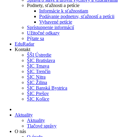
Podnety, sťažnosti a petície
Informácie k sťažnostiam
Podávanie podnetov, sťažností a petícii
Vybavené petície
Sprístupnenie informácií
Užitočné odkazy
Pýtate sa
EduRadar
Kontakt
ŠŠI Ústredie
ŠIC Bratislava
ŠIC Trnava
ŠIC Trenčín
ŠIC Nitra
ŠIC Žilina
ŠIC Banská Bystrica
ŠIC Prešov
ŠIC Košice
Aktuality
Aktuality
Tlačové správy
O nás
O úrade