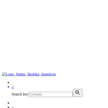
⌕
Search for:
⌕