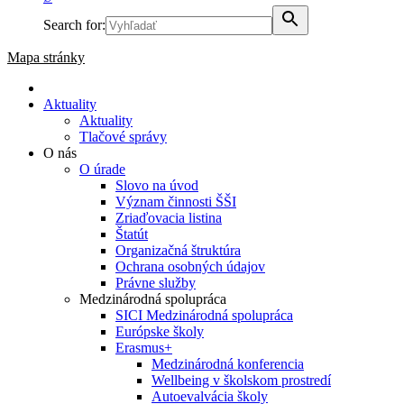
Search for:
Mapa stránky
Aktuality
Aktuality
Tlačové správy
O nás
O úrade
Slovo na úvod
Význam činnosti ŠŠI
Zriaďovacia listina
Štatút
Organizačná štruktúra
Ochrana osobných údajov
Právne služby
Medzinárodná spolupráca
SICI Medzinárodná spolupráca
Európske školy
Erasmus+
Medzinárodná konferencia
Wellbeing v školskom prostredí
Autoevalvácia školy