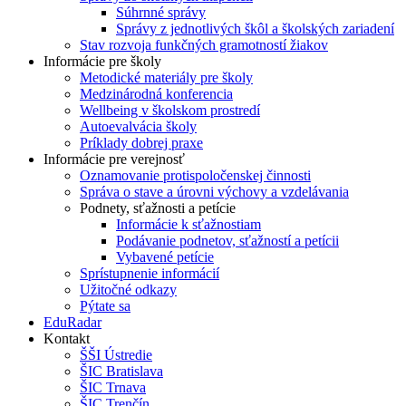
Súhrnné správy
Správy z jednotlivých škôl a školských zariadení
Stav rozvoja funkčných gramotností žiakov
Informácie pre školy
Metodické materiály pre školy
Medzinárodná konferencia
Wellbeing v školskom prostredí
Autoevalvácia školy
Príklady dobrej praxe
Informácie pre verejnosť
Oznamovanie protispoločenskej činnosti
Správa o stave a úrovni výchovy a vzdelávania
Podnety, sťažnosti a petície
Informácie k sťažnostiam
Podávanie podnetov, sťažností a petícii
Vybavené petície
Sprístupnenie informácií
Užitočné odkazy
Pýtate sa
EduRadar
Kontakt
ŠŠI Ústredie
ŠIC Bratislava
ŠIC Trnava
ŠIC Trenčín