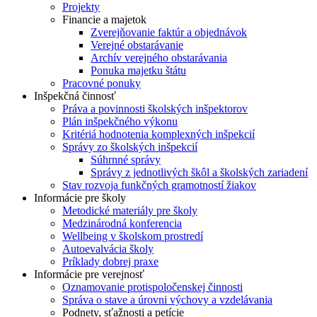
Projekty
Financie a majetok
Zverejňovanie faktúr a objednávok
Verejné obstarávanie
Archív verejného obstarávania
Ponuka majetku štátu
Pracovné ponuky
Inšpekčná činnosť
Práva a povinnosti školských inšpektorov
Plán inšpekčného výkonu
Kritériá hodnotenia komplexných inšpekcií
Správy zo školských inšpekcií
Súhrnné správy
Správy z jednotlivých škôl a školských zariadení
Stav rozvoja funkčných gramotností žiakov
Informácie pre školy
Metodické materiály pre školy
Medzinárodná konferencia
Wellbeing v školskom prostredí
Autoevalvácia školy
Príklady dobrej praxe
Informácie pre verejnosť
Oznamovanie protispoločenskej činnosti
Správa o stave a úrovni výchovy a vzdelávania
Podnety, sťažnosti a petície