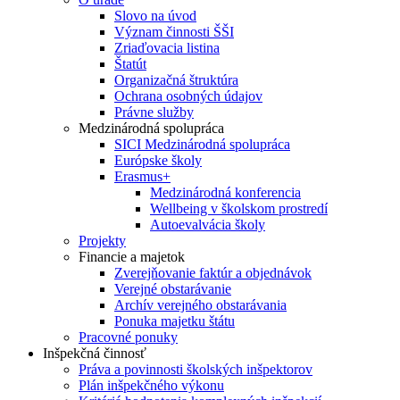
Slovo na úvod
Význam činnosti ŠŠI
Zriaďovacia listina
Štatút
Organizačná štruktúra
Ochrana osobných údajov
Právne služby
Medzinárodná spolupráca
SICI Medzinárodná spolupráca
Európske školy
Erasmus+
Medzinárodná konferencia
Wellbeing v školskom prostredí
Autoevalvácia školy
Projekty
Financie a majetok
Zverejňovanie faktúr a objednávok
Verejné obstarávanie
Archív verejného obstarávania
Ponuka majetku štátu
Pracovné ponuky
Inšpekčná činnosť
Práva a povinnosti školských inšpektorov
Plán inšpekčného výkonu