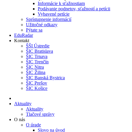
Informácie k sťažnostiam
Podávanie podnetov, sťažností a petícii
Vybavené petície
Sprístupnenie informácií
Užitočné odkazy
Pýtate sa
EduRadar
Kontakt
ŠŠI Ústredie
ŠIC Bratislava
ŠIC Trnava
ŠIC Trenčín
ŠIC Nitra
ŠIC Žilina
ŠIC Banská Bystrica
ŠIC Prešov
ŠIC Košice
Aktuality
Aktuality
Tlačové správy
O nás
O úrade
Slovo na úvod