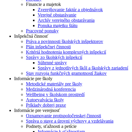
Financie a majetok
Zverejňovanie faktúr a objednávok
Verejné obstarávanie
Archív verejného obstarávania
Ponuka majetku štátu
Pracovné ponuky
Inšpekčná činnosť
Práva a povinnosti školských inšpektorov
Plán inšpekčnej činnosti
Kritériá hodnotenia komplexných inšpekcií
Správy zo školských inšpekcií
Súhrnné správy
Správy z jednotlivých škôl a školských zariadení
Stav rozvoja funkčných gramotností žiakov
Informácie pre školy
Metodické materiály pre školy
Medzinárodná konferencia
Wellbeing v školskom prostredí
Autoevalvácia školy
Príklady dobrej praxe
Informácie pre verejnosť
Oznamovanie protispoločenskej činnosti
Správa o stave a úrovni výchovy a vzdelávania
Podnety, sťažnosti a petície
Informácie k sťažnostiam