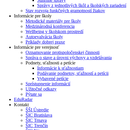
Súhrnné správy
Správy z jednotlivých škôl a školských zariadení
Stav rozvoja funkčných gramotností žiakov
Informácie pre školy
Metodické materiály pre školy
Medzinárodná konferencia
Wellbeing v školskom prostredí
Autoevalvácia školy
Príklady dobrej praxe
Informácie pre verejnosť
Oznamovanie protispoločenskej činnosti
Správa o stave a úrovni výchovy a vzdelávania
Podnety, sťažnosti a petície
Informácie k sťažnostiam
Podávanie podnetov, sťažností a petícii
Vybavené petície
Sprístupnenie informácií
Užitočné odkazy
Pýtate sa
EduRadar
Kontakt
ŠŠI Ústredie
ŠIC Bratislava
ŠIC Trnava
ŠIC Trenčín