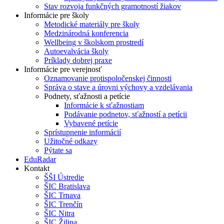
Stav rozvoja funkčných gramotností žiakov
Informácie pre školy
Metodické materiály pre školy
Medzinárodná konferencia
Wellbeing v školskom prostredí
Autoevalvácia školy
Príklady dobrej praxe
Informácie pre verejnosť
Oznamovanie protispoločenskej činnosti
Správa o stave a úrovni výchovy a vzdelávania
Podnety, sťažnosti a petície
Informácie k sťažnostiam
Podávanie podnetov, sťažností a petícii
Vybavené petície
Sprístupnenie informácií
Užitočné odkazy
Pýtate sa
EduRadar
Kontakt
ŠŠI Ústredie
ŠIC Bratislava
ŠIC Trnava
ŠIC Trenčín
ŠIC Nitra
ŠIC Žilina