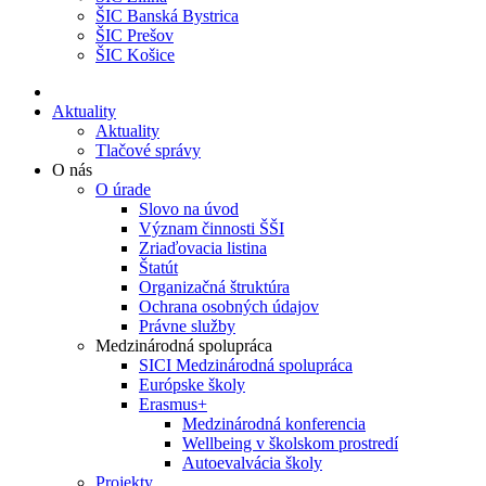
ŠIC Banská Bystrica
ŠIC Prešov
ŠIC Košice
Aktuality
Aktuality
Tlačové správy
O nás
O úrade
Slovo na úvod
Význam činnosti ŠŠI
Zriaďovacia listina
Štatút
Organizačná štruktúra
Ochrana osobných údajov
Právne služby
Medzinárodná spolupráca
SICI Medzinárodná spolupráca
Európske školy
Erasmus+
Medzinárodná konferencia
Wellbeing v školskom prostredí
Autoevalvácia školy
Projekty