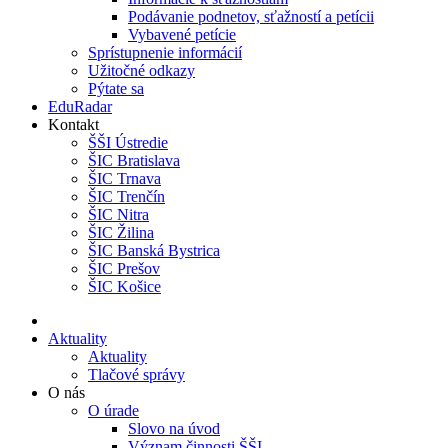
Podávanie podnetov, sťažností a petícii
Vybavené petície
Sprístupnenie informácií
Užitočné odkazy
Pýtate sa
EduRadar
Kontakt
ŠŠI Ústredie
ŠIC Bratislava
ŠIC Trnava
ŠIC Trenčín
ŠIC Nitra
ŠIC Žilina
ŠIC Banská Bystrica
ŠIC Prešov
ŠIC Košice
Aktuality
Aktuality
Tlačové správy
O nás
O úrade
Slovo na úvod
Význam činnosti ŠŠI