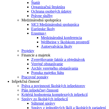
Štatút
Organizačná štruktúra
Ochrana osobných údajov
Právne služby
Medzinárodná spolupráca
SICI Medzinárodná spolupráca
Európske školy
Erasmus+
Medzinárodná konferencia
Wellbeing v školskom prostredí
Autoevalvácia školy
Projekty
Financie a majetok
Zverejňovanie faktúr a objednávok
Verejné obstarávanie
Archív verejného obstarávania
Ponuka majetku štátu
Pracovné ponuky
Inšpekčná činnosť
Práva a povinnosti školských inšpektorov
Plán inšpekčnej činnosti
Kritériá hodnotenia komplexných inšpekcií
Správy zo školských inšpekcií
Súhrnné správy
Správy z jednotlivých škôl a školských zariadení