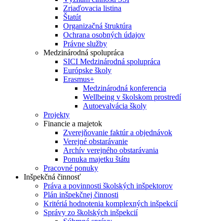
Zriaďovacia listina
Štatút
Organizačná štruktúra
Ochrana osobných údajov
Právne služby
Medzinárodná spolupráca
SICI Medzinárodná spolupráca
Európske školy
Erasmus+
Medzinárodná konferencia
Wellbeing v školskom prostredí
Autoevalvácia školy
Projekty
Financie a majetok
Zverejňovanie faktúr a objednávok
Verejné obstarávanie
Archív verejného obstarávania
Ponuka majetku štátu
Pracovné ponuky
Inšpekčná činnosť
Práva a povinnosti školských inšpektorov
Plán inšpekčnej činnosti
Kritériá hodnotenia komplexných inšpekcií
Správy zo školských inšpekcií