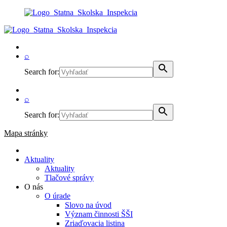
⌕
Search for:
⌕
Search for:
Mapa stránky
Aktuality
Aktuality
Tlačové správy
O nás
O úrade
Slovo na úvod
Význam činnosti ŠŠI
Zriaďovacia listina