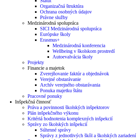
Štatút
Organizačná štruktúra
Ochrana osobných údajov
Právne služby
Medzinárodná spolupráca
SICI Medzinárodná spolupráca
Európske školy
Erasmus+
Medzinárodná konferencia
Wellbeing v školskom prostredí
Autoevalvácia školy
Projekty
Financie a majetok
Zverejňovanie faktúr a objednávok
Verejné obstarávanie
Archív verejného obstarávania
Ponuka majetku štátu
Pracovné ponuky
Inšpekčná činnosť
Práva a povinnosti školských inšpektorov
Plán inšpekčného výkonu
Kritériá hodnotenia komplexných inšpekcií
Správy zo školských inšpekcií
Súhrnné správy
Správy z jednotlivých škôl a školských zariadení