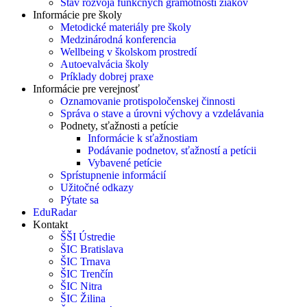
Stav rozvoja funkčných gramotností žiakov
Informácie pre školy
Metodické materiály pre školy
Medzinárodná konferencia
Wellbeing v školskom prostredí
Autoevalvácia školy
Príklady dobrej praxe
Informácie pre verejnosť
Oznamovanie protispoločenskej činnosti
Správa o stave a úrovni výchovy a vzdelávania
Podnety, sťažnosti a petície
Informácie k sťažnostiam
Podávanie podnetov, sťažností a petícii
Vybavené petície
Sprístupnenie informácií
Užitočné odkazy
Pýtate sa
EduRadar
Kontakt
ŠŠI Ústredie
ŠIC Bratislava
ŠIC Trnava
ŠIC Trenčín
ŠIC Nitra
ŠIC Žilina