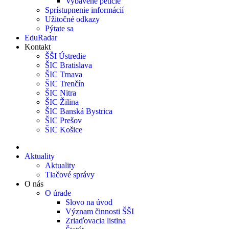
Vybavené petície
Sprístupnenie informácií
Užitočné odkazy
Pýtate sa
EduRadar
Kontakt
ŠŠI Ústredie
ŠIC Bratislava
ŠIC Trnava
ŠIC Trenčín
ŠIC Nitra
ŠIC Žilina
ŠIC Banská Bystrica
ŠIC Prešov
ŠIC Košice
Aktuality
Aktuality
Tlačové správy
O nás
O úrade
Slovo na úvod
Význam činnosti ŠŠI
Zriaďovacia listina