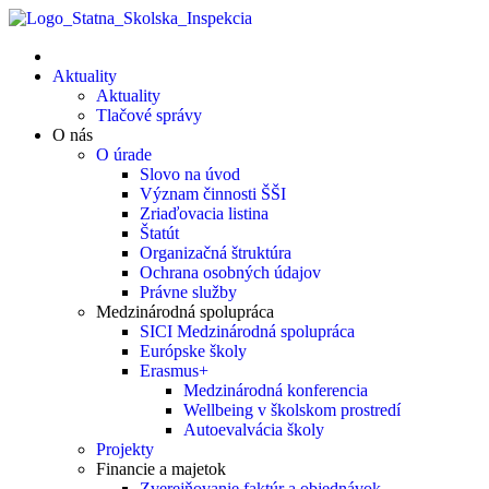
Aktuality
Aktuality
Tlačové správy
O nás
O úrade
Slovo na úvod
Význam činnosti ŠŠI
Zriaďovacia listina
Štatút
Organizačná štruktúra
Ochrana osobných údajov
Právne služby
Medzinárodná spolupráca
SICI Medzinárodná spolupráca
Európske školy
Erasmus+
Medzinárodná konferencia
Wellbeing v školskom prostredí
Autoevalvácia školy
Projekty
Financie a majetok
Zverejňovanie faktúr a objednávok