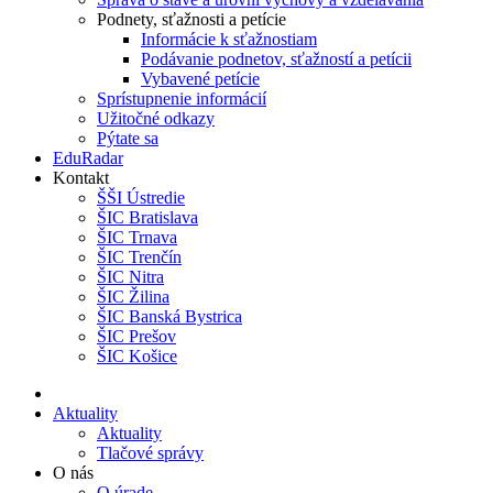
Podnety, sťažnosti a petície
Informácie k sťažnostiam
Podávanie podnetov, sťažností a petícii
Vybavené petície
Sprístupnenie informácií
Užitočné odkazy
Pýtate sa
EduRadar
Kontakt
ŠŠI Ústredie
ŠIC Bratislava
ŠIC Trnava
ŠIC Trenčín
ŠIC Nitra
ŠIC Žilina
ŠIC Banská Bystrica
ŠIC Prešov
ŠIC Košice
Aktuality
Aktuality
Tlačové správy
O nás
O úrade