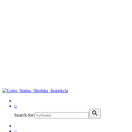
⌕
Search for:
⌕