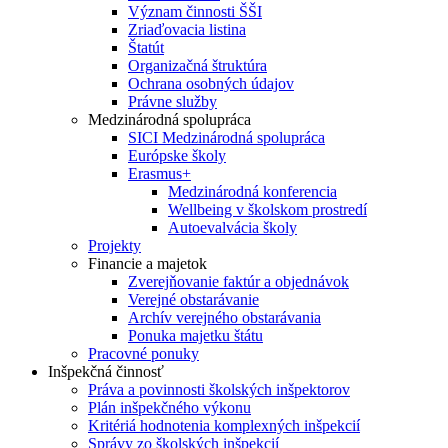
Význam činnosti ŠŠI
Zriaďovacia listina
Štatút
Organizačná štruktúra
Ochrana osobných údajov
Právne služby
Medzinárodná spolupráca
SICI Medzinárodná spolupráca
Európske školy
Erasmus+
Medzinárodná konferencia
Wellbeing v školskom prostredí
Autoevalvácia školy
Projekty
Financie a majetok
Zverejňovanie faktúr a objednávok
Verejné obstarávanie
Archív verejného obstarávania
Ponuka majetku štátu
Pracovné ponuky
Inšpekčná činnosť
Práva a povinnosti školských inšpektorov
Plán inšpekčného výkonu
Kritériá hodnotenia komplexných inšpekcií
Správy zo školských inšpekcií