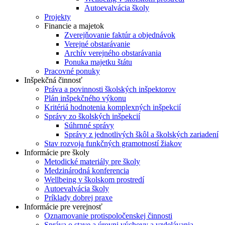
Autoevalvácia školy
Projekty
Financie a majetok
Zverejňovanie faktúr a objednávok
Verejné obstarávanie
Archív verejného obstarávania
Ponuka majetku štátu
Pracovné ponuky
Inšpekčná činnosť
Práva a povinnosti školských inšpektorov
Plán inšpekčného výkonu
Kritériá hodnotenia komplexných inšpekcií
Správy zo školských inšpekcií
Súhrnné správy
Správy z jednotlivých škôl a školských zariadení
Stav rozvoja funkčných gramotností žiakov
Informácie pre školy
Metodické materiály pre školy
Medzinárodná konferencia
Wellbeing v školskom prostredí
Autoevalvácia školy
Príklady dobrej praxe
Informácie pre verejnosť
Oznamovanie protispoločenskej činnosti
Správa o stave a úrovni výchovy a vzdelávania