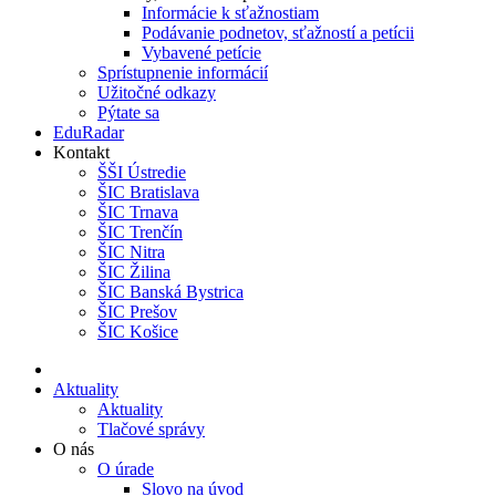
Informácie k sťažnostiam
Podávanie podnetov, sťažností a petícii
Vybavené petície
Sprístupnenie informácií
Užitočné odkazy
Pýtate sa
EduRadar
Kontakt
ŠŠI Ústredie
ŠIC Bratislava
ŠIC Trnava
ŠIC Trenčín
ŠIC Nitra
ŠIC Žilina
ŠIC Banská Bystrica
ŠIC Prešov
ŠIC Košice
Aktuality
Aktuality
Tlačové správy
O nás
O úrade
Slovo na úvod