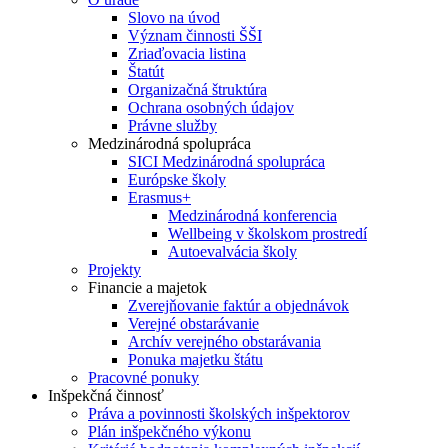
Slovo na úvod
Význam činnosti ŠŠI
Zriaďovacia listina
Štatút
Organizačná štruktúra
Ochrana osobných údajov
Právne služby
Medzinárodná spolupráca
SICI Medzinárodná spolupráca
Európske školy
Erasmus+
Medzinárodná konferencia
Wellbeing v školskom prostredí
Autoevalvácia školy
Projekty
Financie a majetok
Zverejňovanie faktúr a objednávok
Verejné obstarávanie
Archív verejného obstarávania
Ponuka majetku štátu
Pracovné ponuky
Inšpekčná činnosť
Práva a povinnosti školských inšpektorov
Plán inšpekčného výkonu