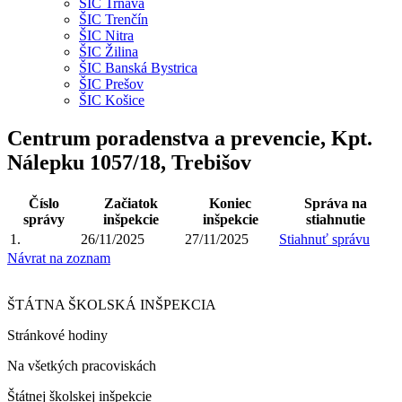
ŠIC Trnava
ŠIC Trenčín
ŠIC Nitra
ŠIC Žilina
ŠIC Banská Bystrica
ŠIC Prešov
ŠIC Košice
Centrum poradenstva a prevencie, Kpt.
Nálepku 1057/18, Trebišov
Číslo
Začiatok
Koniec
Správa na
správy
inšpekcie
inšpekcie
stiahnutie
1.
26/11/2025
27/11/2025
Stiahnuť správu
Návrat na zoznam
ŠTÁTNA ŠKOLSKÁ INŠPEKCIA
Stránkové hodiny​
Na všetkých pracoviskách
Štátnej školskej inšpekcie