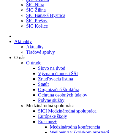
ŠIC Nitra
ŠIC Žilina
ŠIC Banská Bystrica
ŠIC Prešov
ŠIC Košice
Aktuality
Aktuality
Tlačové správy
O nás
O úrade
Slovo na úvod
Význam činnosti ŠŠI
Zriaďovacia listina
Štatút
Organizačná štruktúra
Ochrana osobných údajov
Právne služby
Medzinárodná spolupráca
SICI Medzinárodná spolupráca
Európske školy
Erasmus+
Medzinárodná konferencia
Wellbeing v školskom prostredí