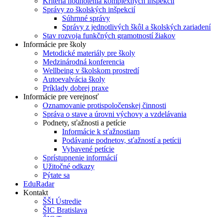
Kritériá hodnotenia komplexných inšpekcií
Správy zo školských inšpekcií
Súhrnné správy
Správy z jednotlivých škôl a školských zariadení
Stav rozvoja funkčných gramotností žiakov
Informácie pre školy
Metodické materiály pre školy
Medzinárodná konferencia
Wellbeing v školskom prostredí
Autoevalvácia školy
Príklady dobrej praxe
Informácie pre verejnosť
Oznamovanie protispoločenskej činnosti
Správa o stave a úrovni výchovy a vzdelávania
Podnety, sťažnosti a petície
Informácie k sťažnostiam
Podávanie podnetov, sťažností a petícii
Vybavené petície
Sprístupnenie informácií
Užitočné odkazy
Pýtate sa
EduRadar
Kontakt
ŠŠI Ústredie
ŠIC Bratislava