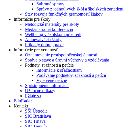
Súhrnné správy
Správy z jednotlivých škôl a školských zariadení
Stav rozvoja funkčných gramotností žiakov
Informácie pre školy
Metodické materiály pre školy
Medzinárodná konferencia
Wellbeing v školskom prostredí
Autoevalvácia školy
Príklady dobrej praxe
Informácie pre verejnosť
Oznamovanie protispoločenskej činnosti
Správa o stave a úrovni výchovy a vzdelávania
Podnety, sťažnosti a petície
Informácie k sťažnostiam
Podávanie podnetov, sťažností a petícii
Vybavené petície
Sprístupnenie informácií
Užitočné odkazy
Pýtate sa
EduRadar
Kontakt
ŠŠI Ústredie
ŠIC Bratislava
ŠIC Trnava
ŠIC Trenčín