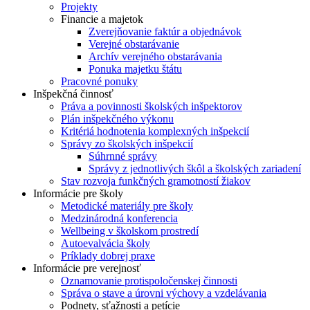
Projekty
Financie a majetok
Zverejňovanie faktúr a objednávok
Verejné obstarávanie
Archív verejného obstarávania
Ponuka majetku štátu
Pracovné ponuky
Inšpekčná činnosť
Práva a povinnosti školských inšpektorov
Plán inšpekčného výkonu
Kritériá hodnotenia komplexných inšpekcií
Správy zo školských inšpekcií
Súhrnné správy
Správy z jednotlivých škôl a školských zariadení
Stav rozvoja funkčných gramotností žiakov
Informácie pre školy
Metodické materiály pre školy
Medzinárodná konferencia
Wellbeing v školskom prostredí
Autoevalvácia školy
Príklady dobrej praxe
Informácie pre verejnosť
Oznamovanie protispoločenskej činnosti
Správa o stave a úrovni výchovy a vzdelávania
Podnety, sťažnosti a petície