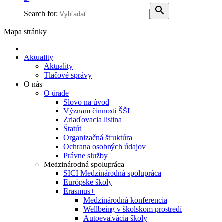
Search for:
Mapa stránky
Aktuality
Aktuality
Tlačové správy
O nás
O úrade
Slovo na úvod
Význam činnosti ŠŠI
Zriaďovacia listina
Štatút
Organizačná štruktúra
Ochrana osobných údajov
Právne služby
Medzinárodná spolupráca
SICI Medzinárodná spolupráca
Európske školy
Erasmus+
Medzinárodná konferencia
Wellbeing v školskom prostredí
Autoevalvácia školy