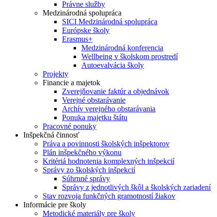
Právne služby
Medzinárodná spolupráca
SICI Medzinárodná spolupráca
Európske školy
Erasmus+
Medzinárodná konferencia
Wellbeing v školskom prostredí
Autoevalvácia školy
Projekty
Financie a majetok
Zverejňovanie faktúr a objednávok
Verejné obstarávanie
Archív verejného obstarávania
Ponuka majetku štátu
Pracovné ponuky
Inšpekčná činnosť
Práva a povinnosti školských inšpektorov
Plán inšpekčného výkonu
Kritériá hodnotenia komplexných inšpekcií
Správy zo školských inšpekcií
Súhrnné správy
Správy z jednotlivých škôl a školských zariadení
Stav rozvoja funkčných gramotností žiakov
Informácie pre školy
Metodické materiály pre školy