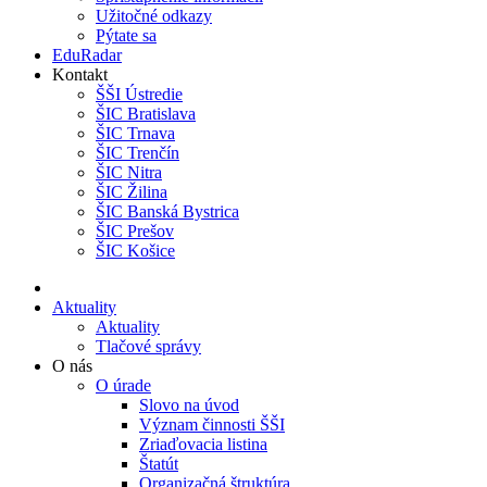
Užitočné odkazy
Pýtate sa
EduRadar
Kontakt
ŠŠI Ústredie
ŠIC Bratislava
ŠIC Trnava
ŠIC Trenčín
ŠIC Nitra
ŠIC Žilina
ŠIC Banská Bystrica
ŠIC Prešov
ŠIC Košice
Aktuality
Aktuality
Tlačové správy
O nás
O úrade
Slovo na úvod
Význam činnosti ŠŠI
Zriaďovacia listina
Štatút
Organizačná štruktúra