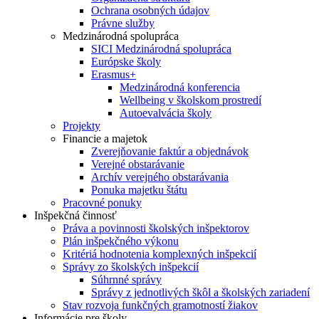
Ochrana osobných údajov
Právne služby
Medzinárodná spolupráca
SICI Medzinárodná spolupráca
Európske školy
Erasmus+
Medzinárodná konferencia
Wellbeing v školskom prostredí
Autoevalvácia školy
Projekty
Financie a majetok
Zverejňovanie faktúr a objednávok
Verejné obstarávanie
Archív verejného obstarávania
Ponuka majetku štátu
Pracovné ponuky
Inšpekčná činnosť
Práva a povinnosti školských inšpektorov
Plán inšpekčného výkonu
Kritériá hodnotenia komplexných inšpekcií
Správy zo školských inšpekcií
Súhrnné správy
Správy z jednotlivých škôl a školských zariadení
Stav rozvoja funkčných gramotností žiakov
Informácie pre školy