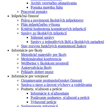
Archív verejného obstarávania
Ponuka majetku štátu
Pracovné ponuky
Inšpekčná činnosť
Práva a povinnosti školských inšpektorov
Plán inšpekčného výkonu
Kritériá hodnotenia komplexných inšpekcií
Správy zo školských inšpekcií
Súhrnné správy
Správy z jednotlivých škôl a školských zariadení
Stav rozvoja funkčných gramotností žiakov
Informácie pre školy
Metodické materiály pre školy
Medzinárodná konferencia
Wellbeing v školskom prostredí
Autoevalvácia školy
Príklady dobrej praxe
Informácie pre verejnosť
Oznamovanie protispoločenskej činnosti
Správa o stave a úrovni výchovy a vzdelávania
Podnety, sťažnosti a petície
Informácie k sťažnostiam
Podávanie podnetov, sťažností a petícii
Vybavené petície
Sprístupnenie informácií