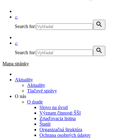
⌕
Search for:
⌕
Search for:
Mapa stránky
Aktuality
Aktuality
Tlačové správy
O nás
O úrade
Slovo na úvod
Význam činnosti ŠŠI
Zriaďovacia listina
Štatút
Organizačná štruktúra
Ochrana osobných údajov