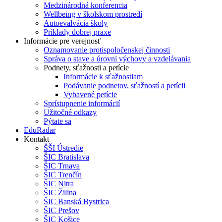
Medzinárodná konferencia
Wellbeing v školskom prostredí
Autoevalvácia školy
Príklady dobrej praxe
Informácie pre verejnosť
Oznamovanie protispoločenskej činnosti
Správa o stave a úrovni výchovy a vzdelávania
Podnety, sťažnosti a petície
Informácie k sťažnostiam
Podávanie podnetov, sťažností a petícii
Vybavené petície
Sprístupnenie informácií
Užitočné odkazy
Pýtate sa
EduRadar
Kontakt
ŠŠI Ústredie
ŠIC Bratislava
ŠIC Trnava
ŠIC Trenčín
ŠIC Nitra
ŠIC Žilina
ŠIC Banská Bystrica
ŠIC Prešov
ŠIC Košice