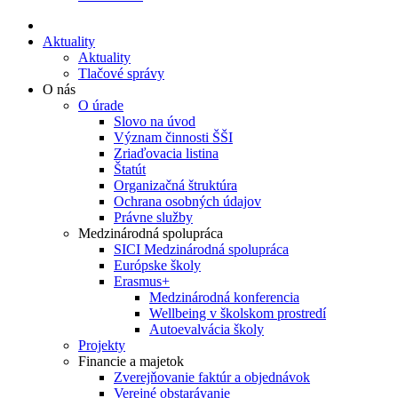
Aktuality
Aktuality
Tlačové správy
O nás
O úrade
Slovo na úvod
Význam činnosti ŠŠI
Zriaďovacia listina
Štatút
Organizačná štruktúra
Ochrana osobných údajov
Právne služby
Medzinárodná spolupráca
SICI Medzinárodná spolupráca
Európske školy
Erasmus+
Medzinárodná konferencia
Wellbeing v školskom prostredí
Autoevalvácia školy
Projekty
Financie a majetok
Zverejňovanie faktúr a objednávok
Verejné obstarávanie